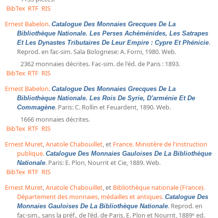
BibTex
RTF
RIS
Ernest Babelon
.
Catalogue Des Monnaies Grecques De La
Bibliothèque Nationale. Les Perses Achéménides, Les Satrapes
.
Et Les Dynastes Tributaires De Leur Empire : Cypre Et Phénicie
Reprod. en fac-sim. Sala Bolognese: A. Forni, 1980. Web.
2362 monnaies décrites. Fac-sim. de l'éd. de Paris : 1893.
BibTex
RTF
RIS
Ernest Babelon
.
Catalogue Des Monnaies Grecques De La
Bibliothèque Nationale. Les Rois De Syrie, D'arménie Et De
. Paris: C. Rollin et Feuardent, 1890. Web.
Commagène
1666 monnaies décrites.
BibTex
RTF
RIS
Ernest Muret
,
Anatole Chabouillet
, et
France. Ministère de l'instruction
publique
.
Catalogue Des Monnaies Gauloises De La Bibliothèque
. Paris: E. Plon, Nourrit et Cie, 1889. Web.
Nationale
BibTex
RTF
RIS
Ernest Muret
,
Anatole Chabouillet
, et
Bibliothèque nationale (France).
Département des monnaies, médailles et antiques
.
Catalogue Des
. Reprod. en
Monnaies Gauloises De La Bibliothèque Nationale
fac-sim., sans la préf., de l'éd. de Paris, E. Plon et Nourrit, 1889ᵉ ed.