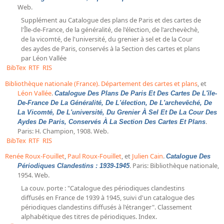
Web.
Dépôt de la Commission de récupération artistique
Supplément au Catalogue des plans de Paris et des cartes de
l'Île-de-France, de la généralité, de l'élection, de l'archevèchè,
Appels
de la vicomté, de l'université, du grenier à sel et de la Cour
des aydes de Paris, conservés à la Section des cartes et plans
Appel à chercheurs : bourse Comité d’histoire de la BnF
par Léon Vallée
BibTex
RTF
RIS
Appel à projets
Bibliothèque nationale (France). Département des cartes et plans
, et
Recherche de sujets de recherche
Léon Vallée
.
Catalogue Des Plans De Paris Et Des Cartes De L'île-
De-France De La Généralité, De L'élection, De L'archevêché, De
Faire une suggestion de recherche
La Vicomté, De L'université, Du Grenier À Sel Et De La Cour Des
.
Aydes De Paris, Conservés À La Section Des Cartes Et Plans
Fournir un témoignage et/ou un document
Paris: H. Champion, 1908. Web.
BibTex
RTF
RIS
Renée Roux-Fouillet
,
Paul Roux-Fouillet
, et
Julien Cain
.
Catalogue Des
. Paris: Bibliothèque nationale,
Périodiques Clandestins : 1939-1945
1954. Web.
La couv. porte : "Catalogue des périodiques clandestins
diffusés en France de 1939 à 1945, suivi d'un catalogue des
périodiques clandestins diffusés à l'étranger". Classement
alphabétique des titres de périodiques. Index.