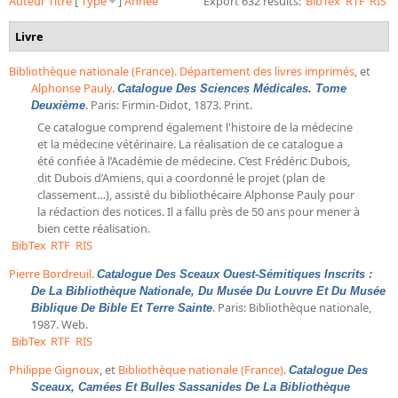
Auteur
Titre
[
Type
]
Année
Export 632 results:
BibTex
RTF
RIS
Bibliographie historique de la Bibliothèque nationale de
France
Livre
Dictionnaire de la BnF
Bibliothèque nationale (France). Département des livres imprimés
, et
Alphonse Pauly
.
Catalogue Des Sciences Médicales. Tome
Dictionnaire BnF : recherche avancée
. Paris: Firmin-Didot, 1873. Print.
Deuxième
Dictionnaire BnF : index
Ce catalogue comprend également l'histoire de la médecine
et la médecine vétérinaire. La réalisation de ce catalogue a
été confiée à l’Académie de médecine. C’est Frédéric Dubois,
Dictionnaire des fonds spéciaux et des principales collections et
dit Dubois d’Amiens, qui a coordonné le projet (plan de
provenances
classement…), assisté du bibliothécaire Alphonse Pauly pour
Recherche de fonds, collections et provenances
la rédaction des notices. Il a fallu près de 50 ans pour mener à
bien cette réalisation.
BibTex
RTF
RIS
L'histoire de la BnF en objets
Pierre Bordreuil
.
Catalogue Des Sceaux Ouest-Sémitiques Inscrits :
Explorer
De La Bibliothèque Nationale, Du Musée Du Louvre Et Du Musée
. Paris: Bibliothèque nationale,
Biblique De Bible Et Terre Sainte
Organigrammes de la bibliothèque
1987. Web.
BibTex
RTF
RIS
Rapports d'activité de la Bibliothèque
Philippe Gignoux
, et
Bibliothèque nationale (France)
.
Répertoire
Catalogue Des
Sceaux, Camées Et Bulles Sassanides De La Bibliothèque