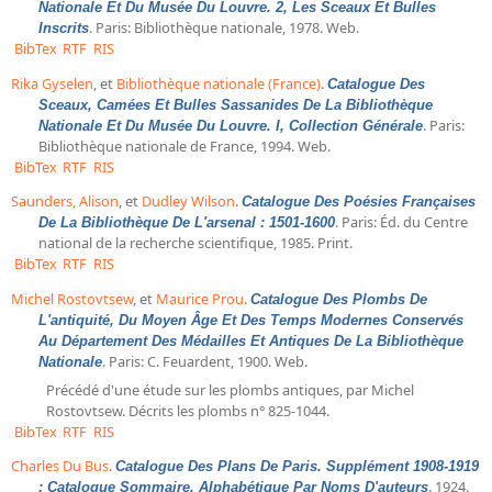
Répertoire des catalogues d'expositions
Nationale Et Du Musée Du Louvre. 2, Les Sceaux Et Bulles
. Paris: Bibliothèque nationale, 1978. Web.
Inscrits
Répertoire des catalogues
BibTex
RTF
RIS
Répertoire des manuscrits du XXe siècle
Rika Gyselen
, et
Bibliothèque nationale (France)
.
Catalogue Des
Sceaux, Camées Et Bulles Sassanides De La Bibliothèque
. Paris:
Nationale Et Du Musée Du Louvre. I, Collection Générale
Publications
Bibliothèque nationale de France, 1994. Web.
BibTex
RTF
RIS
Guides des sources publiés
Saunders, Alison
, et
Dudley Wilson
.
Catalogue Des Poésies Françaises
Ouvrages et documents sur la BnF numérisés dans Gallica
. Paris: Éd. du Centre
De La Bibliothèque De L'arsenal : 1501-1600
national de la recherche scientifique, 1985. Print.
Revue de la Bibliothèque nationale de France
BibTex
RTF
RIS
Directeurs de la Bibliothèque nationale du XIVe siècle à nos jours
Michel Rostovtsew
, et
Maurice Prou
.
Catalogue Des Plombs De
Listes et biographies des directeurs de départements
L'antiquité, Du Moyen Âge Et Des Temps Modernes Conservés
Au Département Des Médailles Et Antiques De La Bibliothèque
Implantations de la Bibliothèque nationale de France
. Paris: C. Feuardent, 1900. Web.
Nationale
Le fil de l'histoire (frise chonologique)
Précédé d'une étude sur les plombs antiques, par Michel
Rostovtsew. Décrits les plombs n° 825-1044.
La Bibliothèque nationale de France à livre ouvert
BibTex
RTF
RIS
Richelieu, Bibliothèques - Musée - Galeries
Charles Du Bus
.
Catalogue Des Plans De Paris. Supplément 1908-1919
Gallica - Son histoire
. 1924.
: Catalogue Sommaire, Alphabétique Par Noms D'auteurs