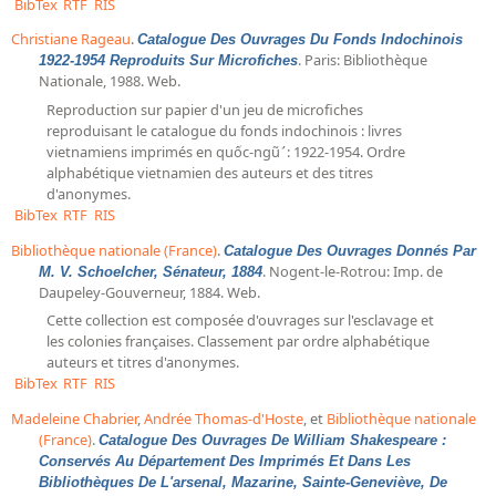
BibTex
RTF
RIS
Christiane Rageau
.
Catalogue Des Ouvrages Du Fonds Indochinois
. Paris: Bibliothèque
1922-1954 Reproduits Sur Microfiches
Nationale, 1988. Web.
Reproduction sur papier d'un jeu de microfiches
reproduisant le catalogue du fonds indochinois : livres
vietnamiens imprimés en quốc-ngũ ̛ : 1922-1954. Ordre
alphabétique vietnamien des auteurs et des titres
d'anonymes.
BibTex
RTF
RIS
Bibliothèque nationale (France)
.
Catalogue Des Ouvrages Donnés Par
. Nogent-le-Rotrou: Imp. de
M. V. Schoelcher, Sénateur, 1884
Daupeley-Gouverneur, 1884. Web.
Cette collection est composée d'ouvrages sur l'esclavage et
les colonies françaises. Classement par ordre alphabétique
auteurs et titres d'anonymes.
BibTex
RTF
RIS
Madeleine Chabrier
,
Andrée Thomas-d'Hoste
, et
Bibliothèque nationale
(France)
.
Catalogue Des Ouvrages De William Shakespeare :
Conservés Au Département Des Imprimés Et Dans Les
Bibliothèques De L'arsenal, Mazarine, Sainte-Geneviève, De