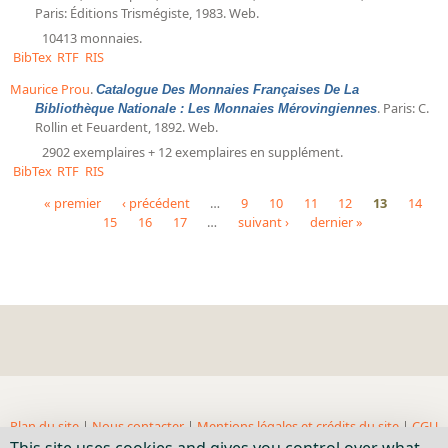
Paris: Éditions Trismégiste, 1983. Web.
10413 monnaies.
BibTex
RTF
RIS
Maurice Prou
.
Catalogue Des Monnaies Françaises De La
. Paris: C.
Bibliothèque Nationale : Les Monnaies Mérovingiennes
Rollin et Feuardent, 1892. Web.
2902 exemplaires + 12 exemplaires en supplément.
BibTex
RTF
RIS
« premier
‹ précédent
…
9
10
11
12
13
14
15
16
17
…
suivant ›
dernier »
Pages
Plan du site
|
Nous contacter
|
Mentions légales et crédits du site
|
CGU
| BnF, 2018- ...