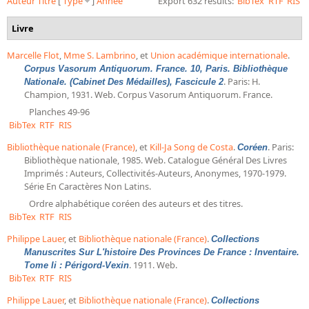
Auteur
Titre
[
Type
]
Année
Export 632 results:
BibTex
RTF
RIS
Bibliographie historique de la Bibliothèque nationale de
France
Livre
Dictionnaire de la BnF
Marcelle Flot
,
Mme S. Lambrino
, et
Union académique internationale
.
Corpus Vasorum Antiquorum. France. 10, Paris. Bibliothèque
Dictionnaire BnF : recherche avancée
. Paris: H.
Nationale. (Cabinet Des Médailles), Fascicule 2
Champion, 1931. Web. Corpus Vasorum Antiquorum. France.
Dictionnaire BnF : index
Planches 49-96
BibTex
RTF
RIS
Dictionnaire des fonds spéciaux et des principales collections et
provenances
Bibliothèque nationale (France)
, et
Kill-Ja Song de Costa
.
. Paris:
Coréen
Bibliothèque nationale, 1985. Web. Catalogue Général Des Livres
Recherche de fonds, collections et provenances
Imprimés : Auteurs, Collectivités-Auteurs, Anonymes, 1970-1979.
Série En Caractères Non Latins.
L'histoire de la BnF en objets
Ordre alphabétique coréen des auteurs et des titres.
Explorer
BibTex
RTF
RIS
Philippe Lauer
, et
Bibliothèque nationale (France)
.
Collections
Organigrammes de la bibliothèque
Manuscrites Sur L'histoire Des Provinces De France : Inventaire.
. 1911. Web.
Rapports d'activité de la Bibliothèque
Tome Ii : Périgord-Vexin
BibTex
RTF
RIS
Répertoire
Philippe Lauer
, et
Bibliothèque nationale (France)
.
Collections