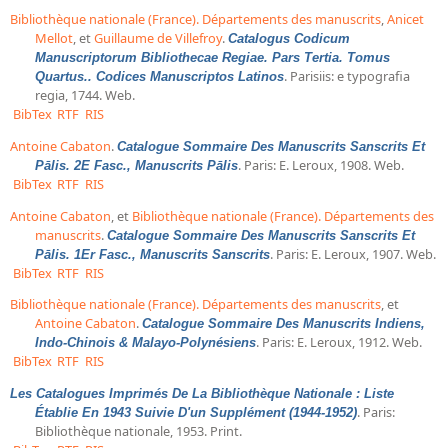
Bibliothèque nationale (France). Départements des manuscrits
,
Anicet
Mellot
, et
Guillaume de Villefroy
.
Catalogus Codicum
Manuscriptorum Bibliothecae Regiae. Pars Tertia. Tomus
. Parisiis: e typografia
Quartus.. Codices Manuscriptos Latinos
regia, 1744. Web.
BibTex
RTF
RIS
Antoine Cabaton
.
Catalogue Sommaire Des Manuscrits Sanscrits Et
. Paris: E. Leroux, 1908. Web.
Pālis. 2E Fasc., Manuscrits Pālis
BibTex
RTF
RIS
Antoine Cabaton
, et
Bibliothèque nationale (France). Départements des
manuscrits
.
Catalogue Sommaire Des Manuscrits Sanscrits Et
. Paris: E. Leroux, 1907. Web.
Pālis. 1Er Fasc., Manuscrits Sanscrits
BibTex
RTF
RIS
Bibliothèque nationale (France). Départements des manuscrits
, et
Antoine Cabaton
.
Catalogue Sommaire Des Manuscrits Indiens,
. Paris: E. Leroux, 1912. Web.
Indo-Chinois & Malayo-Polynésiens
BibTex
RTF
RIS
Les Catalogues Imprimés De La Bibliothèque Nationale : Liste
. Paris:
Établie En 1943 Suivie D'un Supplément (1944-1952)
Bibliothèque nationale, 1953. Print.