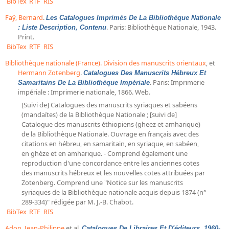
BibTex
RTF
RIS
Faÿ, Bernard
.
Les Catalogues Imprimés De La Bibliothèque Nationale
. Paris: Bibliothèque Nationale, 1943.
: Liste Description, Contenu
Print.
BibTex
RTF
RIS
Bibliothèque nationale (France). Division des manuscrits orientaux
, et
Hermann Zotenberg
.
Catalogues Des Manuscrits Hébreux Et
. Paris: Imprimerie
Samaritains De La Bibliothèque Impériale
impériale : Imprimerie nationale, 1866. Web.
[Suivi de] Catalogues des manuscrits syriaques et sabéens
(mandaïtes) de la Bibliothèque Nationale ; [suivi de]
Catalogue des manuscrits éthiopiens (gheez et amharique)
de la Bibliothèque Nationale. Ouvrage en français avec des
citations en hébreu, en samaritain, en syriaque, en sabéen,
en ghèze et en amharique. - Comprend également une
reproduction d'une concordance entre les anciennes cotes
des manuscrits hébreux et les nouvelles cotes attribuées par
Zotenberg. Comprend une "Notice sur les manuscrits
syriaques de la Bibliothèque nationale acquis depuis 1874 (n°
289-334)" rédigée par M. J.-B. Chabot.
BibTex
RTF
RIS
Adon, Jean-Philippe
et al.
Catalogues De Libraires Et D'éditeurs, 1960-