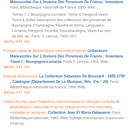
Répertoire des catalogues d'expositions
.
Manuscrites Sur L'histoire Des Provinces De France : Inventaire
Paris: Bibliothèque nationale de France, 2000. Web.
Répertoire des catalogues
Tomes 1-2, Bourgogne-Lorraine ; Tome 3, Perigord-Vexin ;
Répertoire des manuscrits du XXe siècle
Tome 4, Index Description des collections des provinces de
Bourgogne, Champagne, Flandre et Artois, Languedoc,
Lorraine, Périgord, Picardie, Touraine-Anjou, Vexin Fac-sim.
Publications
de l'éd. de : Paris : E. Leroux, 1905-1911
BibTex
RTF
RIS
Guides des sources publiés
Philippe Lauer
, et
Bibliothèque nationale (France)
.
Collections
Ouvrages et documents sur la BnF numérisés dans Gallica
Manuscrites Sur L'histoire Des Provinces De France : Inventaire.
. Paris: E. Leroux, 1905. Web.
Tome I : Bourgogne-Lorraine
Revue de la Bibliothèque nationale de France
BibTex
RTF
RIS
Directeurs de la Bibliothèque nationale du XIVe siècle à nos jours
Yolande de Brossard
.
La Collection Sébastien De Brossard : 1655-1730
. Paris:
Listes et biographies des directeurs de départements
: Catalogue (Département De La Musique, Rés. Vm.⁸ 20)
Bibliothèque nationale de France, 1994. Web.
Implantations de la Bibliothèque nationale de France
BibTex
RTF
RIS
Le fil de l'histoire (frise chonologique)
Hélène Nicolet
,
Jean Delepierre
,
Marie Delepierre
,
Georges Le Rider
, et
Bibliothèque nationale (France). Département des monnaies,
La Bibliothèque nationale de France à livre ouvert
médailles et antiques
.
. Paris:
Collection Jean Et Marie Delepierre
Richelieu, Bibliothèques - Musée - Galeries
Bibliothèque nationale, 1983. Web. Sylloge Nummorum Graecorum
(France).
Gallica - Son histoire