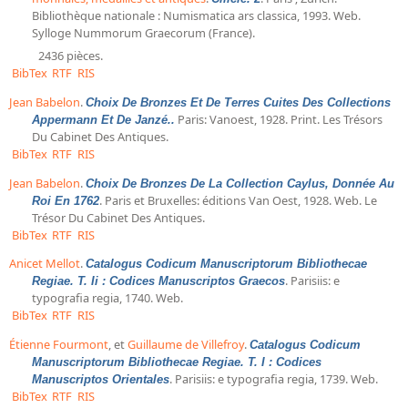
Bibliothèque nationale : Numismatica ars classica, 1993. Web.
Sylloge Nummorum Graecorum (France).
2436 pièces.
BibTex
RTF
RIS
Jean Babelon
.
Choix De Bronzes Et De Terres Cuites Des Collections
Paris: Vanoest, 1928. Print. Les Trésors
Appermann Et De Janzé..
Du Cabinet Des Antiques.
BibTex
RTF
RIS
Jean Babelon
.
Choix De Bronzes De La Collection Caylus, Donnée Au
. Paris et Bruxelles: éditions Van Oest, 1928. Web. Le
Roi En 1762
Trésor Du Cabinet Des Antiques.
BibTex
RTF
RIS
Anicet Mellot
.
Catalogus Codicum Manuscriptorum Bibliothecae
. Parisiis: e
Regiae. T. Ii : Codices Manuscriptos Graecos
typografia regia, 1740. Web.
BibTex
RTF
RIS
Étienne Fourmont
, et
Guillaume de Villefroy
.
Catalogus Codicum
Manuscriptorum Bibliothecae Regiae. T. I : Codices
. Parisiis: e typografia regia, 1739. Web.
Manuscriptos Orientales
BibTex
RTF
RIS