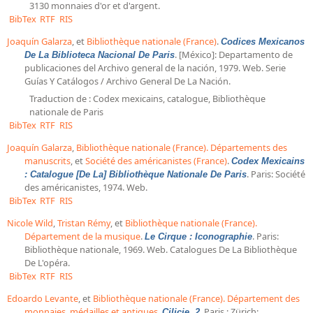
3130 monnaies d'or et d'argent.
Dépôt de la Commission de récupération artistique
BibTex
RTF
RIS
Joaquín Galarza
, et
Bibliothèque nationale (France)
.
Codices Mexicanos
Appels
. [México]: Departamento de
De La Biblioteca Nacional De Paris
publicaciones del Archivo general de la nación, 1979. Web. Serie
Appel à chercheurs : bourse Comité d’histoire de la BnF
Guías Y Catálogos / Archivo General De La Nación.
Appel à projets
Traduction de : Codex mexicains, catalogue, Bibliothèque
nationale de Paris
Recherche de sujets de recherche
BibTex
RTF
RIS
Joaquín Galarza
,
Bibliothèque nationale (France). Départements des
Faire une suggestion de recherche
manuscrits
, et
Société des américanistes (France)
.
Codex Mexicains
Fournir un témoignage et/ou un document
. Paris: Société
: Catalogue [De La] Bibliothèque Nationale De Paris
des américanistes, 1974. Web.
BibTex
RTF
RIS
Nicole Wild
,
Tristan Rémy
, et
Bibliothèque nationale (France).
Département de la musique
.
. Paris:
Le Cirque : Iconographie
Bibliothèque nationale, 1969. Web. Catalogues De La Bibliothèque
De L'opéra.
BibTex
RTF
RIS
Edoardo Levante
, et
Bibliothèque nationale (France). Département des
monnaies, médailles et antiques
.
. Paris ; Zürich:
Cilicie. 2