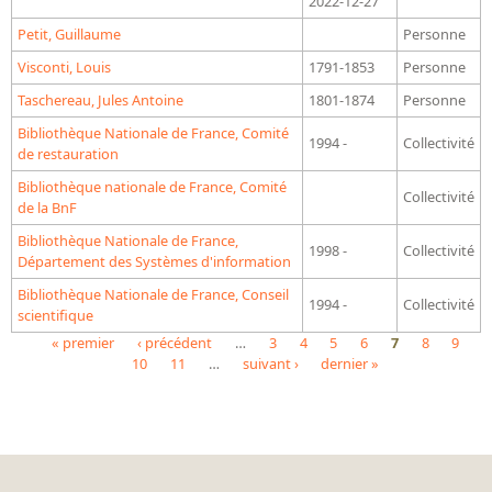
2022-12-27
Répertoire des catalogues d'expositions
Petit, Guillaume
Personne
Répertoire des catalogues
Visconti, Louis
1791-1853
Personne
Répertoire des manuscrits du XXe siècle
Taschereau, Jules Antoine
1801-1874
Personne
Publications
Bibliothèque Nationale de France, Comité
1994 -
Collectivité
de restauration
Guides des sources publiés
Bibliothèque nationale de France, Comité
Collectivité
de la BnF
Ouvrages et documents sur la BnF numérisés dans Gallica
Bibliothèque Nationale de France,
Revue de la Bibliothèque nationale de France
1998 -
Collectivité
Département des Systèmes d'information
Directeurs de la Bibliothèque nationale du XIVe siècle à nos jours
Bibliothèque Nationale de France, Conseil
1994 -
Collectivité
Listes et biographies des directeurs de départements
scientifique
« premier
‹ précédent
…
3
4
5
6
7
8
9
Implantations de la Bibliothèque nationale de France
10
11
…
suivant ›
dernier »
Pages
Le fil de l'histoire (frise chonologique)
La Bibliothèque nationale de France à livre ouvert
Richelieu, Bibliothèques - Musée - Galeries
Gallica - Son histoire