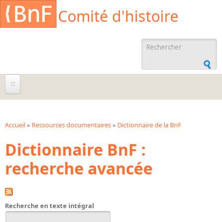
Aller au contenu principal
Cookies management panel
Comité d'histoire
Formulaire de
recherche
À propos
Agenda
Accueil
»
Ressources documentaires
»
Dictionnaire de la BnF
Vous êtes ici
Dictionnaire BnF :
Ressources documentaires
recherche avancée
Archives administratives
Archives orales
Bibliographies
Recherche en texte intégral
Bibliographie sur la BnF