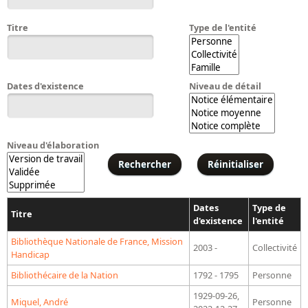
Bibliographie historique de la Bibliothèque nationale de
France
Titre
Type de l'entité
Dictionnaire de la BnF
Dictionnaire BnF : recherche avancée
Dates d'existence
Niveau de détail
Dictionnaire BnF : index
Dictionnaire des fonds spéciaux et des principales collections et
provenances
Niveau d'élaboration
Recherche de fonds, collections et provenances
L'histoire de la BnF en objets
Dates
Type de
Titre
Explorer
d'existence
l'entité
Bibliothèque Nationale de France, Mission
Organigrammes de la bibliothèque
2003 -
Collectivité
Handicap
Rapports d'activité de la Bibliothèque
Bibliothécaire de la Nation
1792 - 1795
Personne
Répertoire
1929-09-26,
Miquel, André
Personne