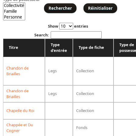
Répertoire des catalogues d'expositions
Répertoire des catalogues
Répertoire des manuscrits du XXe siècle
Show
entries
Search:
Publications
Type
Type de
Titre
Type de fiche
Guides des sources publiés
d'entrée
possess
Ouvrages et documents sur la BnF numérisés dans Gallica
Revue de la Bibliothèque nationale de France
Chandon de
Legs
Collection
Briailles
Directeurs de la Bibliothèque nationale du XIVe siècle à nos jours
Listes et biographies des directeurs de départements
Chandon de
Legs
Collection
Implantations de la Bibliothèque nationale de France
Briailles
Le fil de l'histoire (frise chonologique)
Chapelle du Roi
Collection
La Bibliothèque nationale de France à livre ouvert
Richelieu, Bibliothèques - Musée - Galeries
Chappée et Du
Fonds
Cogner
Gallica - Son histoire