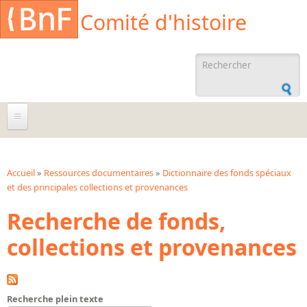
Aller au contenu principal
Cookies management panel
Comité d'histoire
Formulaire de
recherche
À propos
Agenda
Accueil
»
Ressources documentaires
»
Dictionnaire des fonds spéciaux
et des principales collections et provenances
Vous êtes ici
Ressources documentaires
Recherche de fonds,
Archives administratives
collections et provenances
Archives orales
Bibliographies
Bibliographie sur la BnF
Recherche plein texte