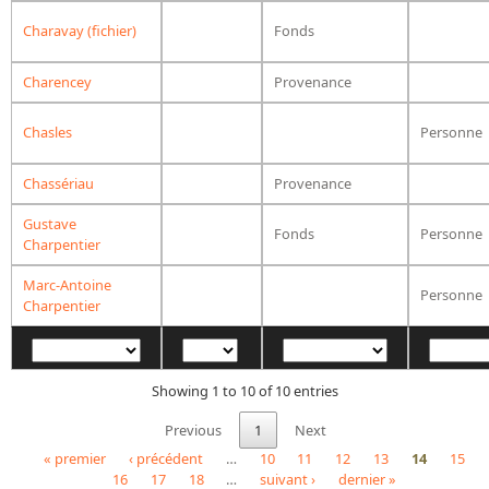
Dépôt de la Commission de récupération artistique
Charavay (fichier)
Fonds
Appels
Charencey
Provenance
Appel à chercheurs : bourse Comité d’histoire de la BnF
Chasles
Personne
Appel à projets
Chassériau
Provenance
Recherche de sujets de recherche
Gustave
Fonds
Personne
Faire une suggestion de recherche
Charpentier
Fournir un témoignage et/ou un document
Marc-Antoine
Personne
Charpentier
Showing 1 to 10 of 10 entries
Previous
1
Next
« premier
‹ précédent
…
10
11
12
13
14
15
16
17
18
…
suivant ›
dernier »
Pages