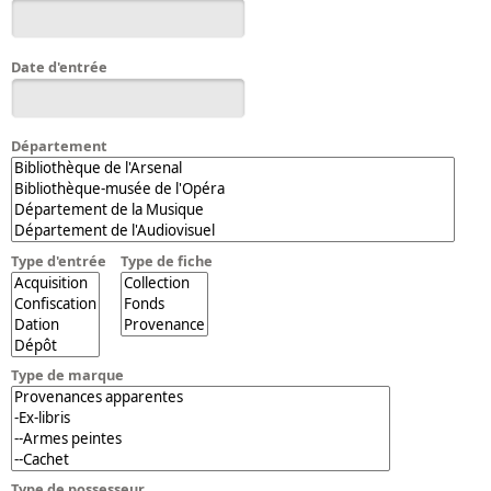
Bibliographie historique de la Bibliothèque nationale de
France
Date d'entrée
Dictionnaire de la BnF
Dictionnaire BnF : recherche avancée
Département
Dictionnaire BnF : index
Dictionnaire des fonds spéciaux et des principales collections et
provenances
Recherche de fonds, collections et provenances
Type d'entrée
Type de fiche
L'histoire de la BnF en objets
Explorer
Type de marque
Organigrammes de la bibliothèque
Rapports d'activité de la Bibliothèque
Répertoire
Type de possesseur