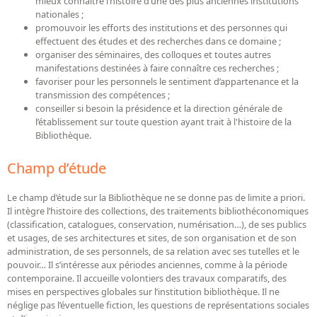
mieux connaître l’histoire d’une des plus anciennes institutions
Répertoire des catalogues d'expositions
nationales ;
Répertoire des catalogues
promouvoir les efforts des institutions et des personnes qui
effectuent des études et des recherches dans ce domaine ;
Répertoire des manuscrits du XXe siècle
organiser des séminaires, des colloques et toutes autres
manifestations destinées à faire connaître ces recherches ;
favoriser pour les personnels le sentiment d’appartenance et la
Publications
transmission des compétences ;
conseiller si besoin la présidence et la direction générale de
Guides des sources publiés
l’établissement sur toute question ayant trait à l'histoire de la
Bibliothèque.
Ouvrages et documents sur la BnF numérisés dans Gallica
Revue de la Bibliothèque nationale de France
Champ d’étude
Directeurs de la Bibliothèque nationale du XIVe siècle à nos jours
Le champ d’étude sur la Bibliothèque ne se donne pas de limite a priori.
Listes et biographies des directeurs de départements
Il intègre l’histoire des collections, des traitements bibliothéconomiques
Implantations de la Bibliothèque nationale de France
(classification, catalogues, conservation, numérisation…), de ses publics
et usages, de ses architectures et sites, de son organisation et de son
Le fil de l'histoire (frise chonologique)
administration, de ses personnels, de sa relation avec ses tutelles et le
pouvoir… Il s’intéresse aux périodes anciennes, comme à la période
La Bibliothèque nationale de France à livre ouvert
contemporaine. Il accueille volontiers des travaux comparatifs, des
Richelieu, Bibliothèques - Musée - Galeries
mises en perspectives globales sur l’institution bibliothèque. Il ne
néglige pas l’éventuelle fiction, les questions de représentations sociales
Gallica - Son histoire