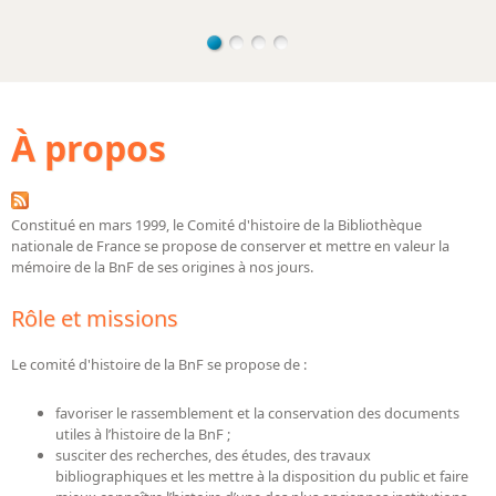
Bibliographie historique de la Bibliothèque nationale de
France
Dictionnaire de la BnF
Dictionnaire BnF : recherche avancée
À propos
Dictionnaire BnF : index
Dictionnaire des fonds spéciaux et des principales collections et
provenances
Constitué en mars 1999, le Comité d'histoire de la Bibliothèque
nationale de France se propose de conserver et mettre en valeur la
Recherche de fonds, collections et provenances
mémoire de la BnF de ses origines à nos jours.
L'histoire de la BnF en objets
Rôle et missions
Explorer
Le comité d'histoire de la BnF se propose de :
Organigrammes de la bibliothèque
favoriser le rassemblement et la conservation des documents
Rapports d'activité de la Bibliothèque
utiles à l’histoire de la BnF ;
susciter des recherches, des études, des travaux
Répertoire
bibliographiques et les mettre à la disposition du public et faire