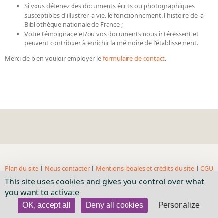
Si vous détenez des documents écrits ou photographiques
Bibliographie historique de la Bibliothèque nationale de
susceptibles d'illustrer la vie, le fonctionnement, l'histoire de la
France
Bibliothèque nationale de France ;
Votre témoignage et/ou vos documents nous intéressent et
Dictionnaire de la BnF
peuvent contribuer à enrichir la mémoire de l'établissement.
Dictionnaire BnF : recherche avancée
Merci de bien vouloir employer le
formulaire de contact
.
Dictionnaire BnF : index
Dictionnaire des fonds spéciaux et des principales collections et
provenances
Recherche de fonds, collections et provenances
L'histoire de la BnF en objets
Explorer
Plan du site
|
Nous contacter
|
Mentions légales et crédits du site
|
CGU
Organigrammes de la bibliothèque
| BnF, 2018- ...
This site uses cookies and gives you control over what
Rapports d'activité de la Bibliothèque
you want to activate
Répertoire
OK, accept all
Deny all cookies
Personalize