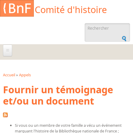
Aller au contenu principal
Cookies management panel
Comité d'histoire
Formulaire de
recherche
À propos
Agenda
Accueil
»
Appels
Vous êtes ici
Fournir un témoignage
Ressources documentaires
et/ou un document
Archives administratives
Archives orales
Bibliographies
Si vous ou un membre de votre famille a vécu un événement
Bibliographie sur la BnF
marquant l'histoire de la Bibliothèque nationale de France ;