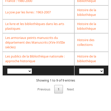
Répertoire des catalogues d'expositions
France : 1980-2000
bibliothèque
Répertoire des catalogues
Histoire de la
La Joie par les livres : 1963-2007
bibliothèque
Répertoire des manuscrits du XXe siècle
Le livre et les bibliothèques dans les arts
Histoire de la
plastiques
bibliothèque
Publications
Les armoriaux peints manuscrits du
Guides des sources publiés
Histoire des
département des Manuscrits (XVe-XVIIIe
collections
siècles)
Ouvrages et documents sur la BnF numérisés dans Gallica
Revue de la Bibliothèque nationale de France
Les publics de la Bibliothèque nationale :
Histoire de la
approche historique
bibliothèque
Directeurs de la Bibliothèque nationale du XIVe siècle à nos jours
Listes et biographies des directeurs de départements
Implantations de la Bibliothèque nationale de France
Showing 1 to 9 of 9 entries
Le fil de l'histoire (frise chonologique)
Previous
1
Next
La Bibliothèque nationale de France à livre ouvert
Richelieu, Bibliothèques - Musée - Galeries
Gallica - Son histoire