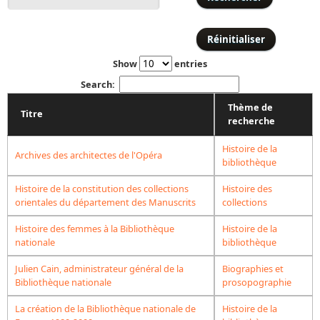
Bibliographie historique de la Bibliothèque nationale de
France
Dictionnaire de la BnF
Show
entries
Dictionnaire BnF : recherche avancée
Search:
Dictionnaire BnF : index
Thème de
Titre
recherche
Dictionnaire des fonds spéciaux et des principales collections et
provenances
Histoire de la
Archives des architectes de l'Opéra
bibliothèque
Recherche de fonds, collections et provenances
Histoire de la constitution des collections
Histoire des
L'histoire de la BnF en objets
orientales du département des Manuscrits
collections
Explorer
Histoire des femmes à la Bibliothèque
Histoire de la
nationale
bibliothèque
Organigrammes de la bibliothèque
Julien Cain, administrateur général de la
Biographies et
Rapports d'activité de la Bibliothèque
Bibliothèque nationale
prosopographie
Répertoire
La création de la Bibliothèque nationale de
Histoire de la