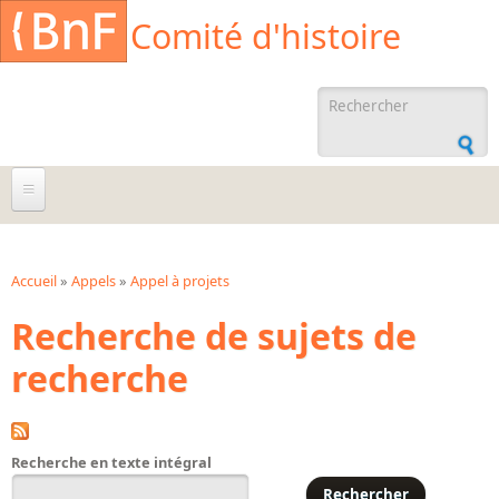
Aller au contenu principal
Cookies management panel
Comité d'histoire
Formulaire de
recherche
À propos
Agenda
Accueil
»
Appels
»
Appel à projets
Vous êtes ici
Recherche de sujets de
Ressources documentaires
recherche
Archives administratives
Archives orales
Bibliographies
Recherche en texte intégral
Bibliographie sur la BnF