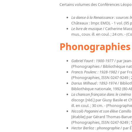
Certains volumes des Conférences Léopold 
La danse à la Renaissance : sources 
Châteaux : Impr. EMD). - 1 vol. (95 p.
Le livre de musique
/ Catherine Massip
mus., couv. ill. en coul. ; 24 cm. - 
Phonographies
Gabriel Fauré : 1900-1977
/ par Jean-
(Phonographies / Bibliothèque nati
Francis Poulenc : 1928-1982
/ par Fra
(Phonographies, ISSN 0247-9249 ; 2
Darius Milhaud : 1892-1974
/ Biblio
Bibliothèque nationale, 1992 (80-Abbe
La chanson française dans le cinéma 
discogr. [réd.] par Giusy Basile et 
ill. en coul. ; 30 cm. - (Phonographies
Niccolò Paganini et son élève Camillo 
[établie] par Gérard Thomas-Baruet. -
(Phonographies, ISSN 0247-9249 ; 5
Hector Berlioz : phonographie
/ par É