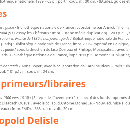
thèque nationale, 1989. - 63 p. : portr., couv. ill. ; 30 cm. - (Etudes, guides et
es
s : guide
/ Bibliothèque nationale de France ; coordonné par Annick Tillier ; avec
4 (53-Lassay-les-Châteaux : Impr. Europe média duplication). - 203 p. : ill., co
gration en France de 1830 à nos jours : guide
/ Bibliothèque nationale de France ;
Paris] : Bibliothèque nationale de France, impr. 2006 (imprimé en Belgique). - 1 
e : guide
/ sous la direction de Lise Devreux et Philippe Mezzasalma ; avec la 
is : Bibliothèque nationale de France, impr. 2011 (95-Domont : Dupli-print). - 1 vo
cine : guide
/ Anne Boyer ; avec la collaboration de Caroline Rives. - Paris : B
. (181 p.) : ill., couv. ill. ; 24 cm.
primeurs/libraires
rs 1500-vers 1810)
/ [Service de l'Inventaire rétrospectif des fonds imprimés d
 Élisabeth Queval ; avec la collab. d'Antoine Monaque. - Nouv. éd. mise à jou
ux : Impr. EMD). - 668 p. : couv. ill. ; 30 cm.
opold Delisle