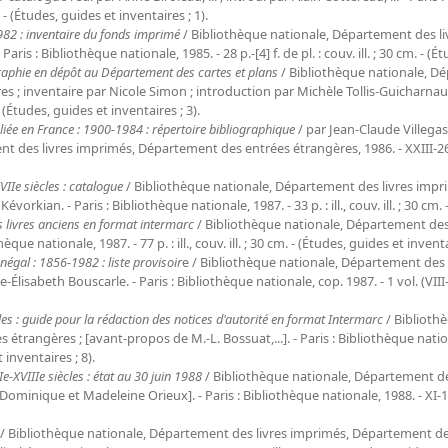
 cm. - (Études, guides et inventaires ; 1).
982 : inventaire du fonds imprimé
/ Bibliothèque nationale, Département des l
aris : Bibliothèque nationale, 1985. - 28 p.-[4] f. de pl. : couv. ill. ; 30 cm. - (É
raphie en dépôt au Département des cartes et plans
/ Bibliothèque nationale, Dé
; inventaire par Nicole Simon ; introduction par Michèle Tollis-Guicharnaud. 
. - (Études, guides et inventaires ; 3).
liée en France : 1900-1984 : répertoire bibliographique
/ par Jean-Claude Villegas ;
 des livres imprimés, Département des entrées étrangères, 1986. - XXIII-260 p.
IIe siècles : catalogue
/ Bibliothèque nationale, Département des livres imp
orkian. - Paris : Bibliothèque nationale, 1987. - 33 p. : ill., couv. ill. ; 30 cm. 
livres anciens en format intermarc
/ Bibliothèque nationale, Département de
que nationale, 1987. - 77 p. : ill., couv. ill. ; 30 cm. - (Études, guides et inventa
négal : 1856-1982 : liste provisoir
e / Bibliothèque nationale, Département des
Élisabeth Bouscarle. - Paris : Bibliothèque nationale, cop. 1987. - 1 vol. (VIII-10
les : guide pour la rédaction des notices d'autorité en format Intermarc
/ Biblioth
angères ; [avant-propos de M.-L. Bossuat,...]. - Paris : Bibliothèque nationale,
t inventaires ; 8).
e-XVIIIe siècles : état au 30 juin 1988
/ Bibliothèque nationale, Département d
minique et Madeleine Orieux]. - Paris : Bibliothèque nationale, 1988. - XI-161 p.-[1
/ Bibliothèque nationale, Département des livres imprimés, Département des