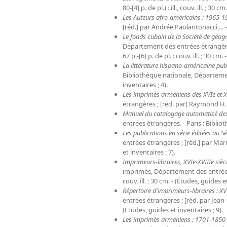
80-[4] p. de pl.) : ill., couv. ill. ; 30
Les Auteurs afro-américains : 1965-1
[réd.] par Andrée Paolantonacci,... - P
Le fonds cubain de la Société de géog
Département des entrées étrangères 
67 p.-[6] p. de pl. : couv. ill. ; 30 cm
La littérature hispano-américaine pub
Bibliothèque nationale, Département
inventaires ; 4).
Les imprimés arméniens des XVIe et XV
étrangères ; [réd. par] Raymond H. Kév
Manuel du catalogage automatisé des 
entrées étrangères. - Paris : Bibliothè
Les publications en série éditées au Sé
entrées étrangères ; [réd.] par Marie-
et inventaires ; 7).
Imprimeurs-libraires, XVIe-XVIIIe sièc
imprimés, Département des entrées étr
couv. ill. ; 30 cm. - (Études, guides e
Répertoire d'imprimeurs-libraires : XVI
entrées étrangères ; [réd. par Jean-Do
(Etudes, guides et inventaires ; 9).
Les imprimés arméniens : 1701-1850