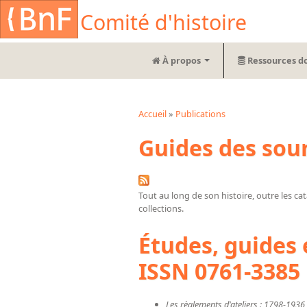
Aller au contenu principal
Cookies management panel
Comité d'histoire
À propos
Ressources d
Accueil
»
Publications
Vous êtes ici
Guides des sour
Tout au long de son histoire, outre les c
collections.
Études, guides 
ISSN 0761-3385
Les règlements d'ateliers : 1798-1936