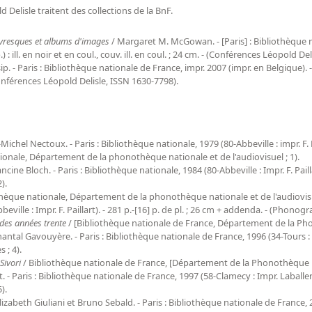
Delisle traitent des collections de la BnF.
livresques et albums d'images
/ Margaret M. McGowan. - [Paris] : Bibliothèque n
) : ill. en noir et en coul., couv. ill. en coul. ; 24 cm. - (Conférences Léopold De
. - Paris : Bibliothèque nationale de France, impr. 2007 (impr. en Belgique). - 1 v
(Conférences Léopold Delisle, ISSN 1630-7798).
Michel Nectoux. - Paris : Bibliothèque nationale, 1979 (80-Abbeville : impr. F. Pail
onale, Département de la phonothèque nationale et de l'audiovisuel ; 1).
ncine Bloch. - Paris : Bibliothèque nationale, 1984 (80-Abbeville : Impr. F. Paillar
).
thèque nationale, Département de la phonothèque nationale et de l'audiovisuel 
ville : Impr. F. Paillart). - 281 p.-[16] p. de pl. ; 26 cm + addenda. - (Phonogra
des années trente
/ [Bibliothèque nationale de France, Département de la Phon
Chantal Gavouyère. - Paris : Bibliothèque nationale de France, 1996 (34-Tours :
 ; 4).
Sivori
/ Bibliothèque nationale de France, [Département de la Phonothèque nat
 Paris : Bibliothèque nationale de France, 1997 (58-Clamecy : Impr. Laballery). -
).
lizabeth Giuliani et Bruno Sebald. - Paris : Bibliothèque nationale de France,