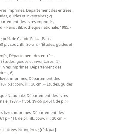
ivres imprimés, Département des entrées ;
tudes, guides et inventaires ; 2).
partement des livres imprimés,
- Paris : Bibliothèque nationale, 1985. -
 préf. de Claude Fell... - Paris :
 : couv. ill. ; 30 cm. - (Études, guides et
rimés, Département des entrées
- (Études, guides et inventaires ; 5).
s livres imprimés, Département des
ires ; 6).
 livres imprimés, Département des
7 p.) : couv. ill. ; 30 cm. - (Études, guides
èque Nationale, Département des livres
 1987. - 1 vol. (IV-66 p.-[6] f. de pl.) :
es livres imprimés, Département des
] f. de pl. : ill., couv. ill. ; 30 cm. -
 entrées étrangères ; [réd. par]