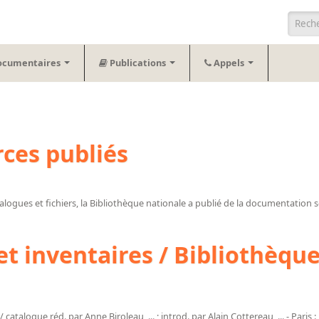
Form
ocumentaires
Publications
Appels
ces publiés
atalogues et fichiers, la Bibliothèque nationale a publié de la documentation
et inventaires / Bibliothèque
/ catalogue réd. par Anne Biroleau, ... ; introd. par Alain Cottereau, ... - Paris :