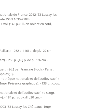
ationale de France, 2012 (53-Lassay-les-
lisle, ISSN 1630-7798).
ol. (143 p.) : ill. en noir et en coul.,
lart). - 262 p.-[16] p. de pl. ; 27 cm. -
t). - 253 p.-[16] p. de pl. ; 26 cm. -
; [réd.] par Francine Bloch. - Paris :
phies ; 3).
othèque nationale et de l'audiovisuel] ;
 Impr. Présence graphique). - 133 p. : couv.
ionale et de l'audiovisuel] ; discogr.
 184 p. : couv. ill. ; 30 cm. -
 2003 (53-Lassay-les-Châteaux : Impr.