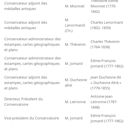
Théodore-Edme
Conservateur adjoint des
M. Mionnet
Mionnet (1770-
Dépôt de la Commission de récupération artistique
médailles antiques
1842)
Appels
M.
Conservateur adjoint des
Charles Lenormant
Lenormand
médailles antiques
(1802- 1859)
(Ch.)
Appel à chercheurs : bourse Comité d’histoire de la BnF
Conservateur-administrateur des
Appel à projets
Charles Thévenin
estampes, cartes géographiques
M. Thévenin
(1764-1838)
et plans
Recherche de sujets de recherche
Conservateur-administrateur des
Edme-François
Faire une suggestion de recherche
estampes, cartes géographiques
M. Jomard
Jomard (1777-1862)
et plans
Fournir un témoignage et/ou un document
Conservateur adjoint des
Jean Duchesne dit
M. Duchesne
estampes, cartes géographiques
« Duchesne Aîné »
aîné
et plans
(1779-1855)
Antoine-Jean
Directeur, Président du
M. Letronne
Letronne (1787-
Conservatoire
1848)
Edme-François
Vice-président du Conservatoire
M. Jomard
Jomard (1777-1862)