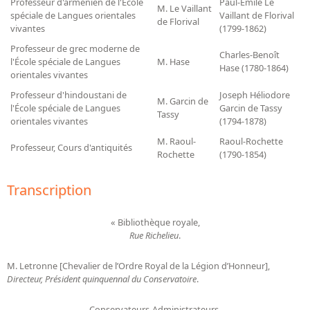
Professeur d'arménien de l'École
Paul-Émile Le
M. Le Vaillant
spéciale de Langues orientales
Vaillant de Florival
de Florival
vivantes
(1799-1862)
Professeur de grec moderne de
Charles-Benoît
l'École spéciale de Langues
M. Hase
Hase (1780-1864)
orientales vivantes
Professeur d'hindoustani de
Joseph Héliodore
M. Garcin de
l'École spéciale de Langues
Garcin de Tassy
Tassy
orientales vivantes
(1794-1878)
M. Raoul-
Raoul-Rochette
Professeur, Cours d'antiquités
Rochette
(1790-1854)
Transcription
« Bibliothèque royale,
Rue Richelieu
.
M. Letronne [Chevalier de l’Ordre Royal de la Légion d’Honneur],
Directeur, Président quinquennal du Conservatoire
.
Conservateurs-Administrateurs.