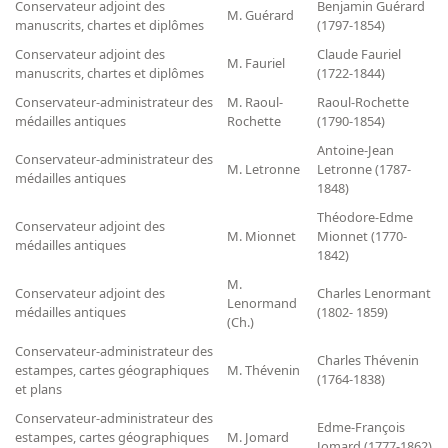
Conservateur adjoint des
Benjamin Guérard
M. Guérard
manuscrits, chartes et diplômes
(1797-1854)
Conservateur adjoint des
Claude Fauriel
M. Fauriel
manuscrits, chartes et diplômes
(1722-1844)
Conservateur-administrateur des
M. Raoul-
Raoul-Rochette
médailles antiques
Rochette
(1790-1854)
Antoine-Jean
Conservateur-administrateur des
M. Letronne
Letronne (1787-
médailles antiques
1848)
Théodore-Edme
Conservateur adjoint des
M. Mionnet
Mionnet (1770-
médailles antiques
1842)
M.
Conservateur adjoint des
Charles Lenormant
Lenormand
médailles antiques
(1802- 1859)
(Ch.)
Conservateur-administrateur des
Charles Thévenin
estampes, cartes géographiques
M. Thévenin
(1764-1838)
et plans
Conservateur-administrateur des
Edme-François
estampes, cartes géographiques
M. Jomard
Jomard (1777-1862)