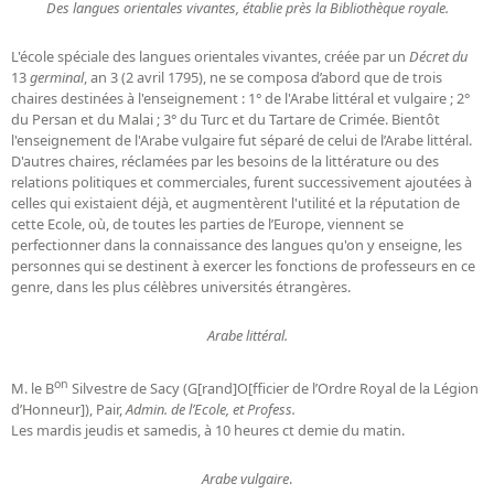
Des langues orientales vivantes, établie près la Bibliothèque royale.
L'école spéciale des langues orientales vivantes, créée par un
Décret du
13
germinal
, an 3 (2 avril 1795), ne se composa d’abord que de trois
chaires destinées à l'enseignement : 1° de l'Arabe littéral et vulgaire ; 2°
du Persan et du Malai ; 3° du Turc et du Tartare de Crimée. Bientôt
l'enseignement de l'Arabe vulgaire fut séparé de celui de l’Arabe littéral.
D'autres chaires, réclamées par les besoins de la littérature ou des
relations politiques et commerciales, furent successivement ajoutées à
celles qui existaient déjà, et augmentèrent l'utilité et la réputation de
cette Ecole, où, de toutes les parties de l’Europe, viennent se
perfectionner dans la connaissance des langues qu'on y enseigne, les
personnes qui se destinent à exercer les fonctions de professeurs en ce
genre, dans les plus célèbres universités étrangères.
Arabe littéral.
on
M. le B
Silvestre de Sacy (G[rand]O[fficier de l’Ordre Royal de la Légion
d’Honneur]), Pair,
Admin. de l’Ecole, et Profess.
Les mardis jeudis et samedis, à 10 heures ct demie du matin.
Arabe vulgaire
.