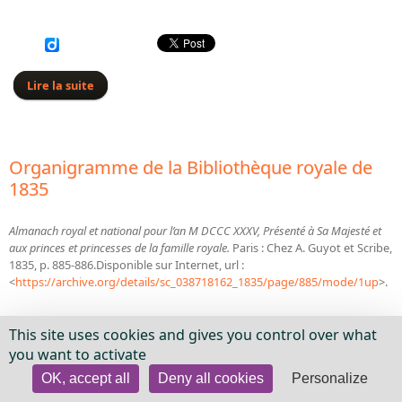
Lire la suite
de Organigramme de la Bibliothèque royale de 1836
Organigramme de la Bibliothèque royale de
1835
Almanach royal et national pour l’an M DCCC XXXV, Présenté à Sa Majesté et
aux princes et princesses de la famille royale.
Paris : Chez A. Guyot et Scribe,
1835, p. 885-886.Disponible sur Internet, url :
<
https://archive.org/details/sc_038718162_1835/page/885/mode/1up
>.
Organigramme
This site uses cookies and gives you control over what
you want to activate
Forme
Fonction en 1835
Titulaire
OK, accept all
Deny all cookies
Personalize
normalisée