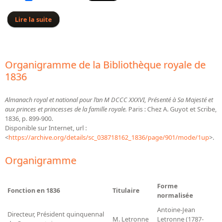
Lire la suite
de Organigramme de la Bibliothèque royale de 1837
Organigramme de la Bibliothèque royale de
1836
Almanach royal et national pour l’an M DCCC XXXVI, Présenté à Sa Majesté et
aux princes et princesses de la famille royale.
Paris : Chez A. Guyot et Scribe,
1836, p. 899-900.
Disponible sur Internet, url :
<
https://archive.org/details/sc_038718162_1836/page/901/mode/1up
>.
Organigramme
Forme
Fonction en 1836
Titulaire
normalisée
Antoine-Jean
Directeur, Président quinquennal
M. Letronne
Letronne (1787-