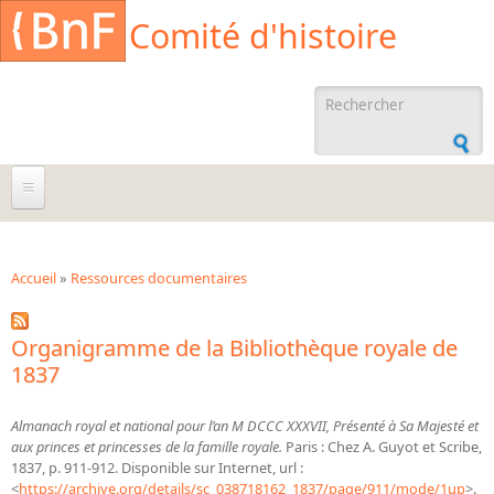
Aller au contenu principal
Cookies management panel
Comité d'histoire
Formulaire de
recherche
À propos
Agenda
Accueil
»
Ressources documentaires
Vous êtes ici
Ressources documentaires
Organigramme de la Bibliothèque royale de
Archives administratives
1837
Archives orales
Almanach royal et national pour l’an M DCCC XXXVII, Présenté à Sa Majesté et
Bibliographies
aux princes et princesses de la famille royale.
Paris : Chez A. Guyot et Scribe,
1837, p. 911-912. Disponible sur Internet, url :
Bibliographie sur la BnF
<
https://archive.org/details/sc_038718162_1837/page/911/mode/1up
>.