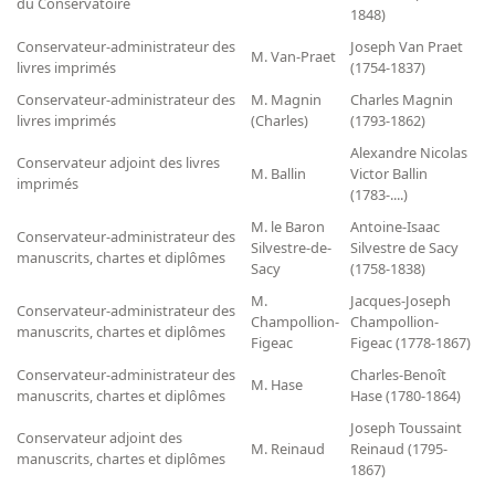
du Conservatoire
1848)
Conservateur-administrateur des
Joseph Van Praet
M. Van-Praet
livres imprimés
(1754-1837)
Conservateur-administrateur des
M. Magnin
Charles Magnin
livres imprimés
(Charles)
(1793-1862)
Alexandre Nicolas
Conservateur adjoint des livres
M. Ballin
Victor Ballin
imprimés
(1783-....)
M. le Baron
Antoine-Isaac
Conservateur-administrateur des
Silvestre-de-
Silvestre de Sacy
manuscrits, chartes et diplômes
Sacy
(1758-1838)
M.
Jacques-Joseph
Conservateur-administrateur des
Champollion-
Champollion-
manuscrits, chartes et diplômes
Figeac
Figeac (1778-1867)
Conservateur-administrateur des
Charles-Benoît
M. Hase
manuscrits, chartes et diplômes
Hase (1780-1864)
Joseph Toussaint
Conservateur adjoint des
M. Reinaud
Reinaud (1795-
manuscrits, chartes et diplômes
1867)