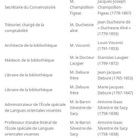
M.
Jacques-Joseph
Secrétaire du Conservatoire
Champollion-
Champollion-
Figeac
Figeac (1778-1867)
Jean Duchesne dit
Trésorier, chargé de la
M. Duchesne
« Duchesne Aîné »
comptabilité
aîné
(1779-1855)
Louis Visconti
Architecte de la bibliothèque
M. Visconti
(1791-1853)
M. le Docteur
Stanislas Laugier
Médecin de la bibliothèque
Laugier
(1799-1872)
M. Debure
Jean-Jacques
Libraire de la bibliothèque
frère
Debure (1765-1853)
M. Debure
Marie-Jacques
Libraire de la bibliothèque
frère
Debure (1767-1847)
M. le Baron
Antoine-Isaac
Administrateur de l'École spéciale
Silvestre-de-
Silvestre de Sacy
de Langues orientales vivantes
Sacy
(1758-1838)
Professeur d'arabe littéral de
M. le Baron
Antoine-Isaac
l'École spéciale de Langues
Silvestre-de-
Silvestre de Sacy
orientales vivantes
Sacy
(1758-1838)