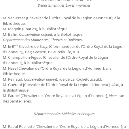
Département des Livres imprimés.
M. Van-Praet [Chevalier de l’Ordre Royal de la Légion d’Honneur], à la
Bibliothèque.
M. Magnin (Charles), à la Bibliothèque.
M. Ballin,
Conservateur adjoint
, à la Bibliothèque.
Département des Manuscrits, Chartes et Diplômes.
on
M. le B
Silvestre-de-Sacy, (C[ommandeur de l’Ordre Royal de la Légion
d’Honneur]), Pair,
Conserv.
, r. Hautefeuille, n. 9.
M. Champollion-Figeac [Chevalier de l’Ordre Royal de la Légion
d’Honneur], à la Bibliothèque.
M. Hase [Chevalier de l’Ordre Royal de la Légion d’Honneur], à la
Bibliothèque.
M. Reinaud,
Conservateur adjoint
, rue de La Rochefoucauld.
M. Guérard [Chevalier de l’Ordre Royal de la Légion d’Honneur],
idem
, à
la Bibliothèque.
M. Fauriel [Chevalier de l’Ordre Royal de la Légion d’Honneur],
idem
, rue
des Saints-Pères.
Département des Médailles et Antiques.
M. Raoul-Rochette [Chevalier de l’Ordre Royal de la Légion d’Honneur], à