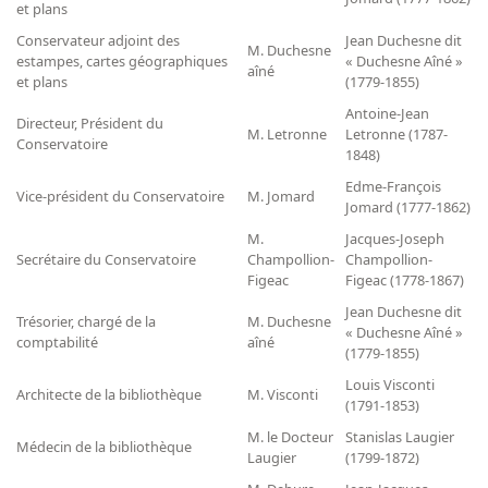
et plans
Conservateur adjoint des
Jean Duchesne dit
M. Duchesne
estampes, cartes géographiques
« Duchesne Aîné »
aîné
et plans
(1779-1855)
Antoine-Jean
Directeur, Président du
M. Letronne
Letronne (1787-
Conservatoire
1848)
Edme-François
Vice-président du Conservatoire
M. Jomard
Jomard (1777-1862)
M.
Jacques-Joseph
Secrétaire du Conservatoire
Champollion-
Champollion-
Figeac
Figeac (1778-1867)
Jean Duchesne dit
Trésorier, chargé de la
M. Duchesne
« Duchesne Aîné »
comptabilité
aîné
(1779-1855)
Louis Visconti
Architecte de la bibliothèque
M. Visconti
(1791-1853)
M. le Docteur
Stanislas Laugier
Médecin de la bibliothèque
Laugier
(1799-1872)