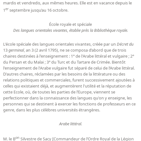
mardis et vendredis, aux mêmes heures. Elle est en vacance depuis le
er
1
septembre jusqu’au 16 octobre.
École royale et spéciale
Des langues orientales vivantes, établie près la Bibliothèque royale.
L'école spéciale des langues orientales vivantes, créée par un
Décret du
13
germinal
, an 3 (2 avril 1795), ne se composa d’abord que de trois
chaires destinées à l'enseignement : 1° de l'Arabe littéral et vulgaire ; 2°
du Persan et du Malai ; 3° du Turc et du Tartare de Crimée. Bientôt
l'enseignement de l'Arabe vulgaire fut séparé de celui de l’Arabe littéral.
D'autres chaires, réclamées par les besoins de la littérature ou des
relations politiques et commerciales, furent successivement ajoutées à
celles qui existaient déjà, et augmentèrent l'utilité et la réputation de
cette Ecole, où, de toutes les parties de l’Europe, viennent se
perfectionner dans la connaissance des langues qu'on y enseigne, les
personnes qui se destinent à exercer les fonctions de professeurs en ce
genre, dans les plus célèbres universités étrangères.
Arabe littéral.
on
M. le B
Silvestre de Sacy [Commandeur de l’Ordre Royal de la Légion