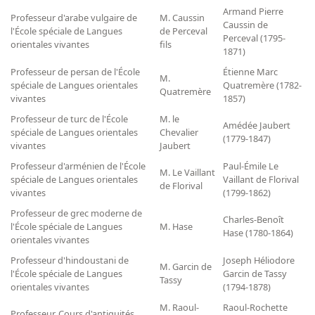
Armand Pierre
Professeur d'arabe vulgaire de
M. Caussin
Caussin de
l'École spéciale de Langues
de Perceval
Perceval (1795-
orientales vivantes
fils
1871)
Professeur de persan de l'École
Étienne Marc
M.
spéciale de Langues orientales
Quatremère (1782-
Quatremère
vivantes
1857)
Professeur de turc de l'École
M. le
Amédée Jaubert
spéciale de Langues orientales
Chevalier
(1779-1847)
vivantes
Jaubert
Professeur d'arménien de l'École
Paul-Émile Le
M. Le Vaillant
spéciale de Langues orientales
Vaillant de Florival
de Florival
vivantes
(1799-1862)
Professeur de grec moderne de
Charles-Benoît
l'École spéciale de Langues
M. Hase
Hase (1780-1864)
orientales vivantes
Professeur d'hindoustani de
Joseph Héliodore
M. Garcin de
l'École spéciale de Langues
Garcin de Tassy
Tassy
orientales vivantes
(1794-1878)
M. Raoul-
Raoul-Rochette
Professeur, Cours d'antiquités