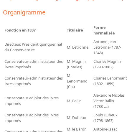
Bibliographie historique de la Bibliothèque nationale de
France
Organigramme
Dictionnaire de la BnF
Forme
Fonction en 1837
Titulaire
Dictionnaire BnF : recherche avancée
normalisée
Dictionnaire BnF : index
Antoine-Jean
Directeur, Président quinquennal
M. Letronne
Letronne (1787-
du Conservatoire
1848)
Dictionnaire des fonds spéciaux et des principales collections et
provenances
Conservateur-administrateur des
M. Magnin
Charles Magnin
livres imprimés
(Charles)
(1793-1862)
Recherche de fonds, collections et provenances
M.
Conservateur-administrateur des
Charles Lenormant
Lenormand
L'histoire de la BnF en objets
livres imprimés
(1802- 1859)
(Ch.)
Explorer
Alexandre Nicolas
Conservateur adjoint des livres
M. Ballin
Victor Ballin
imprimés
Organigrammes de la bibliothèque
(1783-....)
Rapports d'activité de la Bibliothèque
Conservateur adjoint des livres
Louis Dubeux
M. Dubeux
imprimés
(1798-1863)
Répertoire
M. le Baron
Antoine-Isaac
Conservateur-administrateur des