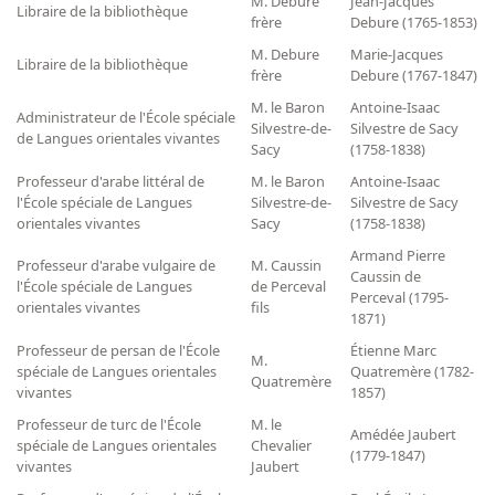
M. Debure
Jean-Jacques
Libraire de la bibliothèque
frère
Debure (1765-1853)
M. Debure
Marie-Jacques
Libraire de la bibliothèque
frère
Debure (1767-1847)
M. le Baron
Antoine-Isaac
Administrateur de l'École spéciale
Silvestre-de-
Silvestre de Sacy
de Langues orientales vivantes
Sacy
(1758-1838)
Professeur d'arabe littéral de
M. le Baron
Antoine-Isaac
l'École spéciale de Langues
Silvestre-de-
Silvestre de Sacy
orientales vivantes
Sacy
(1758-1838)
Armand Pierre
Professeur d'arabe vulgaire de
M. Caussin
Caussin de
l'École spéciale de Langues
de Perceval
Perceval (1795-
orientales vivantes
fils
1871)
Professeur de persan de l'École
Étienne Marc
M.
spéciale de Langues orientales
Quatremère (1782-
Quatremère
vivantes
1857)
Professeur de turc de l'École
M. le
Amédée Jaubert
spéciale de Langues orientales
Chevalier
(1779-1847)
vivantes
Jaubert