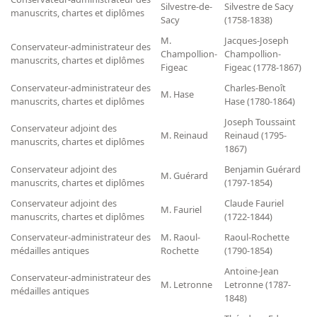
Répertoire des catalogues d'expositions
Silvestre-de-
Silvestre de Sacy
manuscrits, chartes et diplômes
Sacy
(1758-1838)
Répertoire des catalogues
M.
Jacques-Joseph
Répertoire des manuscrits du XXe siècle
Conservateur-administrateur des
Champollion-
Champollion-
manuscrits, chartes et diplômes
Figeac
Figeac (1778-1867)
Publications
Conservateur-administrateur des
Charles-Benoît
M. Hase
manuscrits, chartes et diplômes
Hase (1780-1864)
Guides des sources publiés
Joseph Toussaint
Conservateur adjoint des
M. Reinaud
Reinaud (1795-
Ouvrages et documents sur la BnF numérisés dans Gallica
manuscrits, chartes et diplômes
1867)
Revue de la Bibliothèque nationale de France
Conservateur adjoint des
Benjamin Guérard
M. Guérard
Directeurs de la Bibliothèque nationale du XIVe siècle à nos jours
manuscrits, chartes et diplômes
(1797-1854)
Listes et biographies des directeurs de départements
Conservateur adjoint des
Claude Fauriel
M. Fauriel
manuscrits, chartes et diplômes
(1722-1844)
Implantations de la Bibliothèque nationale de France
Conservateur-administrateur des
M. Raoul-
Raoul-Rochette
Le fil de l'histoire (frise chonologique)
médailles antiques
Rochette
(1790-1854)
La Bibliothèque nationale de France à livre ouvert
Antoine-Jean
Conservateur-administrateur des
M. Letronne
Letronne (1787-
Richelieu, Bibliothèques - Musée - Galeries
médailles antiques
1848)
Gallica - Son histoire