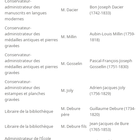
Répertoire des catalogues d'expositions
Conservateur-
administrateur des
Bon Joseph Dacier
M. Dacier
Répertoire des catalogues
manuscrits en langues
(1742-1833)
modernes
Répertoire des manuscrits du XXe siècle
Conservateur-
administrateur des
Aubin-Louis Millin (1759-
M. Millin
Publications
médailles antiques et pierres
1818)
gravées
Guides des sources publiés
Conservateur-
Ouvrages et documents sur la BnF numérisés dans Gallica
administrateur des
Pascal-François-Joseph
M. Gosselin
médailles antiques et pierres
Gossellin (1751-1830)
Revue de la Bibliothèque nationale de France
gravées
Directeurs de la Bibliothèque nationale du XIVe siècle à nos jours
Conservateur-
administrateur des
Adrien-Jacques Joly
Listes et biographies des directeurs de départements
M. Joly
estampes et planches
(1756-1829)
Implantations de la Bibliothèque nationale de France
gravées
Le fil de l'histoire (frise chonologique)
M. Debure
Guillaume Debure (1734-
Libraire de la bibliothèque
père
1820)
La Bibliothèque nationale de France à livre ouvert
Jean-Jacques de Bure
Libraire de la bibliothèque
M. Debure fils
Richelieu, Bibliothèques - Musée - Galeries
(1765-1853)
Gallica - Son histoire
Administrateur de l'École