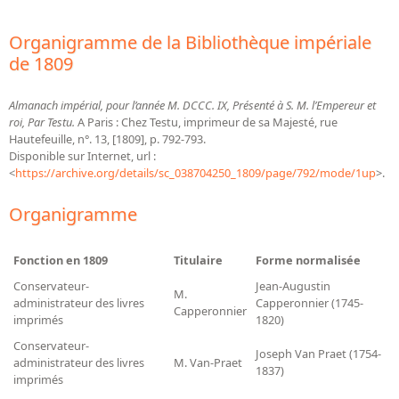
Organigramme de la Bibliothèque impériale
de 1809
Almanach impérial, pour l’année M. DCCC. IX, Présenté à S. M. l’Empereur et
roi, Par Testu.
A Paris : Chez Testu, imprimeur de sa Majesté, rue
Hautefeuille, n°. 13, [1809], p. 792-793.
Disponible sur Internet, url :
<
https://archive.org/details/sc_038704250_1809/page/792/mode/1up
>.
Organigramme
Fonction en 1809
Titulaire
Forme normalisée
Conservateur-
Jean-Augustin
M.
administrateur des livres
Capperonnier (1745-
Capperonnier
imprimés
1820)
Conservateur-
Joseph Van Praet (1754-
administrateur des livres
M. Van-Praet
1837)
imprimés