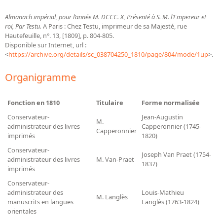
Almanach impérial, pour l’année M. DCCC. X, Présenté à S. M. l’Empereur et
roi, Par Testu.
A Paris : Chez Testu, imprimeur de sa Majesté, rue
Hautefeuille, n°. 13, [1809], p. 804-805.
Disponible sur Internet, url :
<
https://archive.org/details/sc_038704250_1810/page/804/mode/1up
>.
Organigramme
Fonction en 1810
Titulaire
Forme normalisée
Conservateur-
Jean-Augustin
M.
administrateur des livres
Capperonnier (1745-
Capperonnier
imprimés
1820)
Conservateur-
Joseph Van Praet (1754-
administrateur des livres
M. Van-Praet
1837)
imprimés
Conservateur-
administrateur des
Louis-Mathieu
M. Langlès
manuscrits en langues
Langlès (1763-1824)
orientales