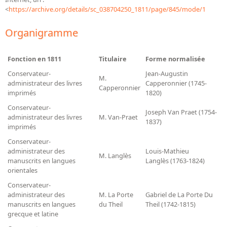
Bibliographie historique de la Bibliothèque nationale de
<
https://archive.org/details/sc_038704250_1811/page/845/mode/1
France
Organigramme
Dictionnaire de la BnF
Dictionnaire BnF : recherche avancée
Fonction en 1811
Titulaire
Forme normalisée
Dictionnaire BnF : index
Conservateur-
Jean-Augustin
M.
administrateur des livres
Capperonnier (1745-
Capperonnier
Dictionnaire des fonds spéciaux et des principales collections et
imprimés
1820)
provenances
Conservateur-
Joseph Van Praet (1754-
administrateur des livres
M. Van-Praet
Recherche de fonds, collections et provenances
1837)
imprimés
L'histoire de la BnF en objets
Conservateur-
administrateur des
Louis-Mathieu
M. Langlès
Explorer
manuscrits en langues
Langlès (1763-1824)
orientales
Organigrammes de la bibliothèque
Conservateur-
administrateur des
M. La Porte
Gabriel de La Porte Du
Rapports d'activité de la Bibliothèque
manuscrits en langues
du Theil
Theil (1742-1815)
Répertoire
grecque et latine