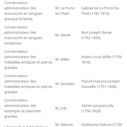
Conservateur-
administrateur des
M. La Porte
Gabriel de La Porte Du
manuscrits en langues
du Theil
Theil (1742-1815)
grecque et latine
Conservateur-
administrateur des
Bon Joseph Dacier
M. Dacier
manuscrits en langues
(1742-1833)
modernes
Conservateur-
administrateur des
Aubin-Louis Millin (1759-
M. Millin
médailles antiques et pierres
1818)
gravées
Conservateur-
administrateur des
Pascal-François-Joseph
M. Gosselin
médailles antiques et pierres
Gossellin (1751-1830)
gravées
Conservateur-
administrateur des
Adrien-Jacques Joly
M. Joly
estampes et planches
(1756-1829)
gravées
M. Debure
Guillaume Debure (1734-
Libraire de la bibliothèque