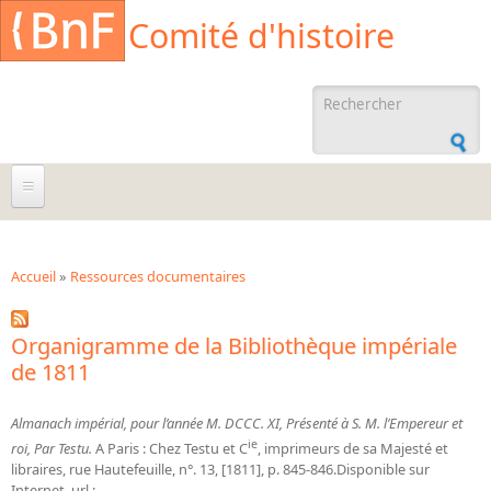
Aller au contenu principal
Cookies management panel
Comité d'histoire
Formulaire de
recherche
À propos
Agenda
Accueil
»
Ressources documentaires
Vous êtes ici
Ressources documentaires
Organigramme de la Bibliothèque impériale
Archives administratives
de 1811
Archives orales
Almanach impérial, pour l’année M. DCCC. XI, Présenté à S. M. l’Empereur et
Bibliographies
ie
roi, Par Testu.
A Paris : Chez Testu et C
, imprimeurs de sa Majesté et
libraires, rue Hautefeuille, n°. 13, [1811], p. 845-846.Disponible sur
Bibliographie sur la BnF
Internet, url :