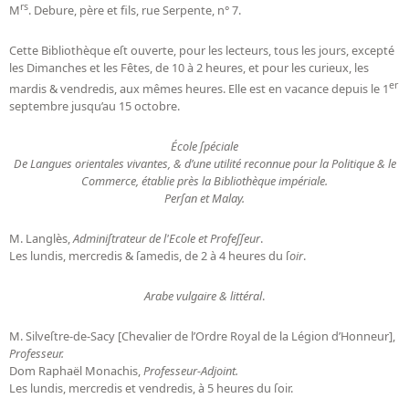
rs
M
. Debure, père et fils, rue Serpente, n° 7.
Cette Bibliothèque eſt ouverte, pour les lecteurs, tous les jours, excepté
les Dimanches et les Fêtes, de 10 à 2 heures, et pour les curieux, les
er
mardis & vendredis, aux mêmes heures. Elle est en vacance depuis le 1
septembre jusqu’au 15 octobre.
École ſpéciale
De Langues orientales vivantes, & d’une utilité reconnue pour la Politique & le
Commerce, établie près la Bibliothèque impériale.
Perſan et Malay.
M. Langlès,
Adminiſtrateur de l'Ecole et Profeſſeur
.
Les lundis, mercredis & ſamedis, de 2 à 4 heures du ſ
oir
.
Arabe vulgaire & littéral
.
M. Silveſtre-de-Sacy [Chevalier de l’Ordre Royal de la Légion d’Honneur],
Professeur.
Dom Raphaël Monachis,
Professeur-Adjoint.
Les lundis, mercredis et vendredis, à 5 heures du ſoir.