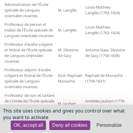
Administrateur de l'École
Louis-Mathieu
spéciale de Langues
M. Langlès
Langlès (1763-1824)
orientales vivantes
Professeur de persan et
Louis-Mathieu
malais de l'École spéciale de
M. Langlès
Langlès (1763-1824)
Langues orientales vivantes
Professeur d'arabe vulgaire
et littéral de l'École spéciale
M. Silvestre-
Antoine-Isaac Silvestre
de Langues orientales
de-Sacy
de Sacy (1758-1838)
vivantes
Professeur adjoint d'arabe
vulgaire et littéral de l'École
Dom Raphaël
Raphaël de Monachis
spéciale de Langues
Monachis
(1759-1831)
orientales vivantes
Professeur de turc et tartare
de Crimée de l'École spéciale
Amédée Jaubert (1779-
M. Jaubert
de Langues orientales
1847)
This site uses cookies and gives you control over what
vivantes
you want to activate
Professeur, Cours
Aubin-Louis Millin (1759-
M. Millin
OK, accept all
Deny all cookies
Personalize
d'archéologie
1818)