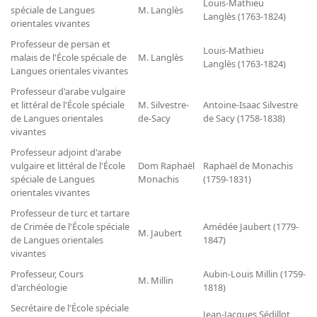
Louis-Mathieu
spéciale de Langues
M. Langlès
Dépôt de la Commission de récupération artistique
Langlès (1763-1824)
orientales vivantes
Professeur de persan et
Appels
Louis-Mathieu
malais de l'École spéciale de
M. Langlès
Langlès (1763-1824)
Langues orientales vivantes
Appel à chercheurs : bourse Comité d’histoire de la BnF
Professeur d'arabe vulgaire
Appel à projets
et littéral de l'École spéciale
M. Silvestre-
Antoine-Isaac Silvestre
de Langues orientales
de-Sacy
de Sacy (1758-1838)
Recherche de sujets de recherche
vivantes
Professeur adjoint d'arabe
Faire une suggestion de recherche
vulgaire et littéral de l'École
Dom Raphaël
Raphaël de Monachis
Fournir un témoignage et/ou un document
spéciale de Langues
Monachis
(1759-1831)
orientales vivantes
Professeur de turc et tartare
de Crimée de l'École spéciale
Amédée Jaubert (1779-
M. Jaubert
de Langues orientales
1847)
vivantes
Professeur, Cours
Aubin-Louis Millin (1759-
M. Millin
d'archéologie
1818)
Secrétaire de l'École spéciale
Jean-Jacques Sédillot