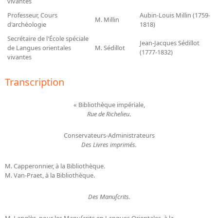
vivantes
Professeur, Cours
Aubin-Louis Millin (1759-
M. Millin
d'archéologie
1818)
Secrétaire de l'École spéciale
Jean-Jacques Sédillot
de Langues orientales
M. Sédillot
(1777-1832)
vivantes
Transcription
« Bibliothèque impériale,
Rue de Richelieu
.
Conservateurs-Administrateurs
Des Livres imprimés.
M. Capperonnier, à la Bibliothèque.
M. Van-Praet, à la Bibliothèque.
Des Manuſcrits.
M. Langlès, pour les Manuſcrits en Langues Orientales, à la