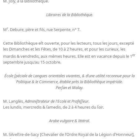
M. Joly, à la Bibliothèque.
Libraires de la Bibliothèque.
r
M
. Debure, père et fils, rue Serpente, n° 7.
Cette Bibliothèque eſt ouverte, pour les lecteurs, tous les jours, excepté
les Dimanches et les Fêtes, de 10 à 2 heures, et pour les curieux, les
er
mardis & vendredis, aux mêmes heures. Elle est en vacance depuis le 1
septembre jusqu’au 15 octobre.
École ſpéciale de Langues orientales vivantes, & d’une utilité reconnue pour la
Politique & le Commerce, établie près la Bibliothèque impériale.
Perſan et Malay.
M. Langlès,
Adminiſtrateur de l'Ecole et Profeſſeur
.
Les lundis, mercredis & ſamedis, de 2 à 4 heures du ſ
oir
.
Arabe vulgaire & littéral
.
M. Silveſtre-de-Sacy [Chevalier de l’Ordre Royal de la Légion d’Honneur],