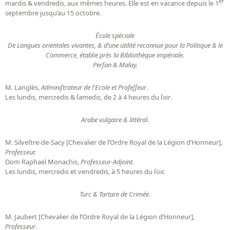
er
mardis & vendredis, aux mêmes heures. Elle est en vacance depuis le 1
septembre jusqu’au 15 octobre.
École spéciale
De Langues orientales vivantes, & d’une utilité reconnue pour la Politique & le
Commerce, établie près la Bibliothèque impériale.
Perſan & Malay.
M. Langlès,
Adminiſtrateur de l'Ecole et Profeſſeur
.
Les lundis, mercredis & ſamedis, de 2 à 4 heures du ſ
oir
.
Arabe vulgaire & littéral
.
M. Silveſtre-de-Sacy [Chevalier de l’Ordre Royal de la Légion d’Honneur],
Professeur.
Dom Raphaël Monachis,
Professeur-Adjoint.
Les lundis, mercredis et vendredis, à 5 heures du ſoir.
Turc & Tartare de Crimée
.
M. Jaubert [Chevalier de l’Ordre Royal de la Légion d’Honneur],
Professeur
.