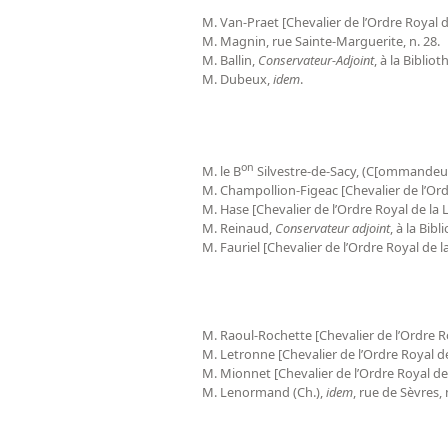
M. Van-Praet [Chevalier de l’Ordre Royal d
M. Magnin, rue Sainte-Marguerite, n. 28.
M. Ballin,
Conservateur-Adjoint
, à la Biblio
M. Dubeux,
idem
.
on
M. le B
Silvestre-de-Sacy, (C[ommandeur 
M. Champollion-Figeac [Chevalier de l’Ord
M. Hase [Chevalier de l’Ordre Royal de la 
M. Reinaud,
Conservateur adjoint
, à la Bib
M. Fauriel [Chevalier de l’Ordre Royal de 
M. Raoul-Rochette [Chevalier de l’Ordre R
M. Letronne [Chevalier de l’Ordre Royal de
M. Mionnet [Chevalier de l’Ordre Royal d
M. Lenormand (Ch.),
idem
, rue de Sèvres, 