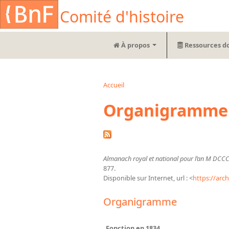
Aller au contenu principal
Cookies management panel
Comité d'histoire
À propos
Ressources d
Accueil
Vous êtes ici
Organigramme d
Almanach royal et national pour l’an M DCCC X
877.
Disponible sur Internet, url : <
https://arc
Organigramme
Fonction en 1834