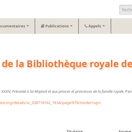
Form
ocumentaires
Publications
Appels
e la Bibliothèque royale de
XXIV, Présenté à Sa Majesté et aux princes et princesses de la famille royale.
Pari
hive.org/details/sc_038718162_1834/page/876/mode/1up
>.
Titulaire
Forme 