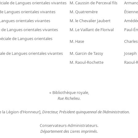
éciale de Langues orientales vivantes
M. Caussin de Perceval fils
Armand 
 de Langues orientales vivantes
M. Quatremère
Étienne
 Langues orientales vivantes
M. le Chevalier Jaubert
Amédée 
e de Langues orientales vivantes
M. Le Vaillant de Florival
Paul-Ém
péciale de Langues orientales
M. Hase
Charles
iale de Langues orientales vivantes
M. Garcin de Tassy
Joseph 
M. Raoul-Rochette
Raoul-R
« Bibliothèque royale,
Rue Richelieu
.
e la Légion d’Honneur],
Directeur, Président quinquennal de l’Administration
.
Conservateurs-Administrateurs.
Département des Livres imprimés.