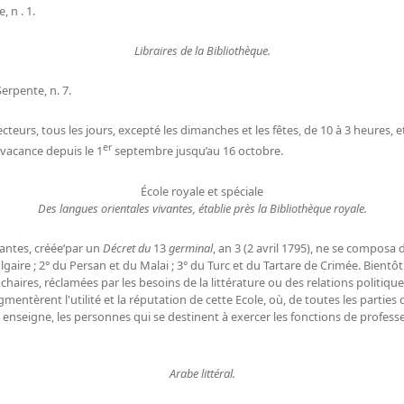
 n . 1.
Libraires de la Bibliothèque.
erpente, n. 7.
cteurs, tous les jours, excepté les dimanches et les fêtes, de 10 à 3 heures, e
er
vacance depuis le 1
septembre jusqu’au 16 octobre.
École royale et spéciale
Des langues orientales vivantes, établie près la Bibliothèque royale.
vantes, créée‘par un
Décret du
13
germinal
, an 3 (2 avril 1795), ne se composa 
vulgaire ; 2° du Persan et du Malai ; 3° du Turc et du Tartare de Crimée. Bientô
es chaires, réclamées par les besoins de la littérature ou des relations polit
ugmentèrent l'utilité et la réputation de cette Ecole, où, de toutes les parties
enseigne, les personnes qui se destinent à exercer les fonctions de professe
Arabe littéral.