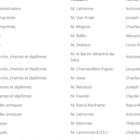
ministration
M. Letronne
Antoine
 imprimés
M. Van-Praet
Joseph 
 imprimés
M. Magnin
Charles
s
M. Ballin
Alexandr
s
M. Dubeux
Louis D
M. le Baron Silvestre-de-
rits, chartes et diplômes
Antoine
Sacy
rits, chartes et diplômes
M. Champollion-Figeac
Jacques
rits, chartes et diplômes
M. Hase
Charles
artes et diplômes
M. Reinaud
Joseph 
artes et diplômes
M. Fauriel
Claude 
les antiques
M. Raoul-Rochette
Raoul-R
les antiques
M. Letronne
Antoine
ques
M. Mionnet
Théodo
ques
M. Lenormand (Ch.)
Charles