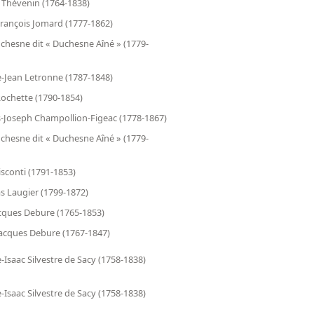
 Thévenin (1764-1838)
rançois Jomard (1777-1862)
chesne dit « Duchesne Aîné » (1779-
-Jean Letronne (1787-1848)
ochette (1790-1854)
-Joseph Champollion-Figeac (1778-1867)
chesne dit « Duchesne Aîné » (1779-
isconti (1791-1853)
as Laugier (1799-1872)
cques Debure (1765-1853)
acques Debure (1767-1847)
-Isaac Silvestre de Sacy (1758-1838)
-Isaac Silvestre de Sacy (1758-1838)