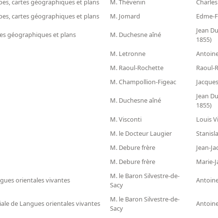
es, cartes géographiques et plans
M. Thévenin
Charles
es, cartes géographiques et plans
M. Jomard
Edme-F
Jean Du
tes géographiques et plans
M. Duchesne aîné
1855)
M. Letronne
Antoine
M. Raoul-Rochette
Raoul-R
M. Champollion-Figeac
Jacques
Jean Du
M. Duchesne aîné
1855)
M. Visconti
Louis V
M. le Docteur Laugier
Stanisl
M. Debure frère
Jean-Ja
M. Debure frère
Marie-J
M. le Baron Silvestre-de-
ngues orientales vivantes
Antoine
Sacy
M. le Baron Silvestre-de-
ciale de Langues orientales vivantes
Antoine
Sacy