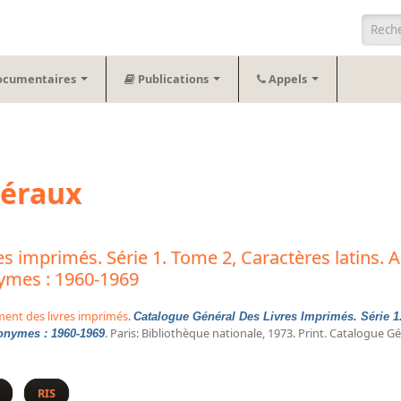
Form
ocumentaires
Publications
Appels
néraux
s imprimés. Série 1. Tome 2, Caractères latins. A
nymes : 1960-1969
ment des livres imprimés
.
Catalogue Général Des Livres Imprimés. Série 1.
. Paris: Bibliothèque nationale, 1973. Print. Catalogue G
nonymes : 1960-1969
s livres imprimés. Série 1. Tome 2, Caractères latins. Au-Bibliop : aute
RIS