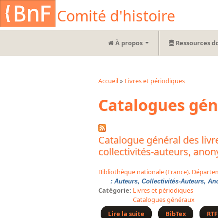
Aller au contenu principal
Cookies management panel
Comité d'histoire
À propos
Ressources d
Accueil
»
Livres et périodiques
Vous êtes ici
Catalogues gé
Catalogue général des livre
collectivités-auteurs, ano
Bibliothèque nationale (France). Départe
: Auteurs, Collectivités-Auteurs, A
Catégorie:
Livres et périodiques
Catalogues généraux
Lire la suite
de Catalogue général de
BibTex
RTF