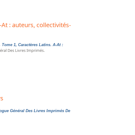
t : auteurs, collectivités-
 Tome 1, Caractères Latins. A-At :
néral Des Livres Imprimés.
ollectivités-auteurs, anonymes : 1960-1969
rs
logue Général Des Livres Imprimés De