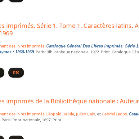
s imprimés. Série 1. Tome 1, Caractères latins. A-A
-1969
ment des livres imprimés
.
Catalogue Général Des Livres Imprimés. Série 1.
. Paris: Bibliothèque nationale, 1972. Print. Catalogue Gé
onymes : 1960-1969
s livres imprimés. Série 1. Tome 1, Caractères latins. A-At : auteurs, c
RIS
es imprimés de la Bibliothèque nationale : Auteu
ment des livres imprimés
,
Léopold Delisle
,
Julien Cain
, et
Gabriel Ledos
.
Cata
. Paris: Impr. nationale, 1897. Print.