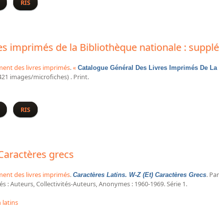
s livres imprimés de la Bibliothèque nationale : Auteurs
RIS
es imprimés de la Bibliothèque nationale : suppl
ment des livres imprimés
.
«
Catalogue Général Des Livres Imprimés De La 
421 images/microfiches) . Print.
s livres imprimés de la Bibliothèque nationale : supplément sur fiche
RIS
 Caractères grecs
ment des livres imprimés
.
. Pa
Caractères Latins. W-Z (Et) Caractères Grecs
 : Auteurs, Collectivités-Auteurs, Anonymes : 1960-1969. Série 1.
latins