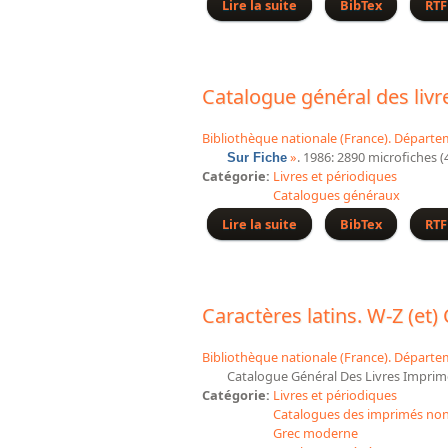
Lire la suite
de Catalogue général de
BibTex
RTF
Catalogue général des livr
Bibliothèque nationale (France). Départe
»
. 1986: 2890 microfiches (
Sur Fiche
Catégorie:
Livres et périodiques
Catalogues généraux
Lire la suite
de Catalogue général de
BibTex
RTF
Caractères latins. W-Z (et)
Bibliothèque nationale (France). Départe
Catalogue Général Des Livres Imprimés
Catégorie:
Livres et périodiques
Catalogues des imprimés non 
Grec moderne