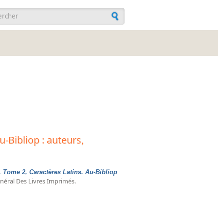
ulaire de recherche
u-Bibliop : auteurs,
 Tome 2, Caractères Latins. Au-Bibliop
énéral Des Livres Imprimés.
urs, collectivités-auteurs, anonymes : 1960-1969