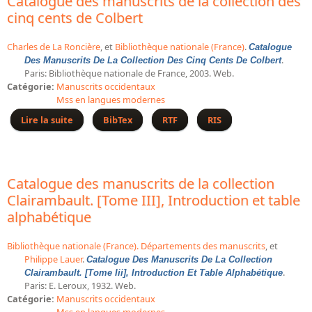
Catalogue des manuscrits de la collection des
Répertoire des catalogues d'expositions
cinq cents de Colbert
Répertoire des catalogues
Répertoire des manuscrits du XXe siècle
Charles de La Roncière
, et
Bibliothèque nationale (France)
.
Catalogue
.
Des Manuscrits De La Collection Des Cinq Cents De Colbert
Paris: Bibliothèque nationale de France, 2003. Web.
Publications
Catégorie:
Manuscrits occidentaux
Mss en langues modernes
Guides des sources publiés
Lire la suite
de Catalogue des manuscrits de la collection des cinq
BibTex
RTF
RIS
cents de Colbert
Ouvrages et documents sur la BnF numérisés dans Gallica
Revue de la Bibliothèque nationale de France
Directeurs de la Bibliothèque nationale du XIVe siècle à nos jours
Catalogue des manuscrits de la collection
Clairambault. [Tome III], Introduction et table
Listes et biographies des directeurs de départements
alphabétique
Implantations de la Bibliothèque nationale de France
Le fil de l'histoire (frise chonologique)
Bibliothèque nationale (France). Départements des manuscrits
, et
Philippe Lauer
.
Catalogue Des Manuscrits De La Collection
La Bibliothèque nationale de France à livre ouvert
.
Clairambault. [Tome Iii], Introduction Et Table Alphabétique
Richelieu, Bibliothèques - Musée - Galeries
Paris: E. Leroux, 1932. Web.
Catégorie:
Manuscrits occidentaux
Gallica - Son histoire