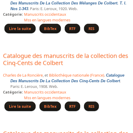
Des Manuscrits De La Collection Des Mélanges De Colbert. T. I.
Bibliographie historique de la Bibliothèque nationale de
. Paris: E. Leroux, 1920. Web.
Nos 1-343
France
Catégorie:
Manuscrits occidentaux
Mss en langues modernes
Dictionnaire de la BnF
Lire la suite
de Catalogue des manuscrits de la collection des
BibTex
RTF
RIS
Dictionnaire BnF : recherche avancée
Mélanges de Colbert. T. I. Nos 1-343
Dictionnaire BnF : index
Dictionnaire des fonds spéciaux et des principales collections et
Catalogue des manuscrits de la collection des
provenances
Cinq-Cents de Colbert
Recherche de fonds, collections et provenances
Charles de La Roncière
, et
Bibliothèque nationale (France)
.
Catalogue
.
Des Manuscrits De La Collection Des Cinq-Cents De Colbert
L'histoire de la BnF en objets
Paris: E. Leroux, 1908. Web.
Catégorie:
Manuscrits occidentaux
Explorer
Mss en langues modernes
Organigrammes de la bibliothèque
Lire la suite
de Catalogue des manuscrits de la collection des
BibTex
RTF
RIS
Cinq-Cents de Colbert
Rapports d'activité de la Bibliothèque
Répertoire