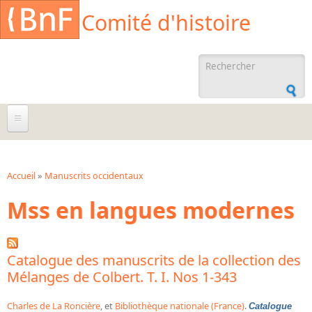
Aller au contenu principal
Cookies management panel
Comité d'histoire
Formulaire de
recherche
À propos
Agenda
Accueil
»
Manuscrits occidentaux
Vous êtes ici
Mss en langues modernes
Ressources documentaires
Archives administratives
Archives orales
Catalogue des manuscrits de la collection des
Mélanges de Colbert. T. I. Nos 1-343
Bibliographies
Bibliographie sur la BnF
Charles de La Roncière
, et
Bibliothèque nationale (France)
.
Catalogue