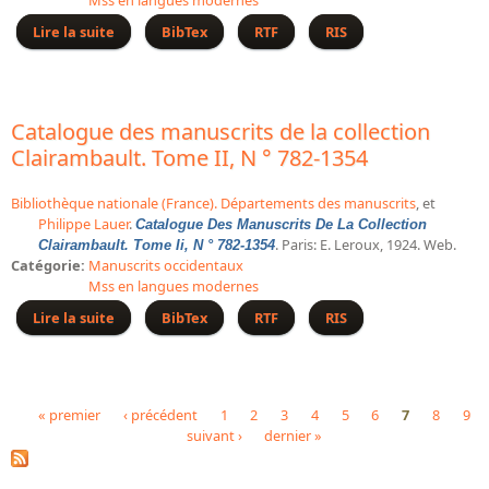
Mss en langues modernes
Dépôt de la Commission de récupération artistique
Lire la suite
BibTex
de Catalogue des manuscrits de la collection
RTF
RIS
Clairambault. [Tome III], Introduction et table
Appels
alphabétique
Appel à chercheurs : bourse Comité d’histoire de la BnF
Catalogue des manuscrits de la collection
Clairambault. Tome II, N ° 782-1354
Appel à projets
Recherche de sujets de recherche
Bibliothèque nationale (France). Départements des manuscrits
, et
Philippe Lauer
.
Catalogue Des Manuscrits De La Collection
Faire une suggestion de recherche
. Paris: E. Leroux, 1924. Web.
Clairambault. Tome Ii, N ° 782-1354
Catégorie:
Manuscrits occidentaux
Fournir un témoignage et/ou un document
Mss en langues modernes
Lire la suite
BibTex
de Catalogue des manuscrits de la collection
RTF
RIS
Clairambault. Tome II, N ° 782-1354
« premier
‹ précédent
1
2
3
4
5
6
7
8
9
suivant ›
dernier »
Pages