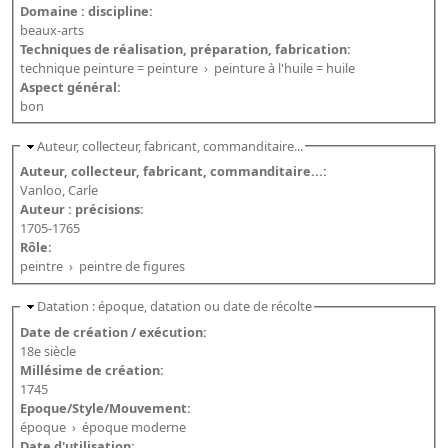
Répertoire des catalogues d'expositions
Domaine : discipline:
beaux-arts
Répertoire des catalogues
Techniques de réalisation, préparation, fabrication:
Répertoire des manuscrits du XXe siècle
technique peinture = peinture
›
peinture à l'huile = huile
Aspect général:
bon
Publications
Auteur, collecteur, fabricant, commanditaire...
Guides des sources publiés
Auteur, collecteur, fabricant, commanditaire...:
Vanloo, Carle
Ouvrages et documents sur la BnF numérisés dans Gallica
Auteur : précisions:
Revue de la Bibliothèque nationale de France
1705-1765
Rôle:
Directeurs de la Bibliothèque nationale du XIVe siècle à nos jours
peintre
›
peintre de figures
Listes et biographies des directeurs de départements
Datation : époque, datation ou date de récolte
Implantations de la Bibliothèque nationale de France
Date de création / exécution:
Le fil de l'histoire (frise chonologique)
18e siècle
Millésime de création:
La Bibliothèque nationale de France à livre ouvert
1745
Epoque/Style/Mouvement:
Richelieu, Bibliothèques - Musée - Galeries
époque
›
époque moderne
Gallica - Son histoire
Date d'utilisation: