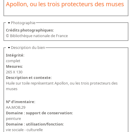
Apollon, ou les trois protecteurs des muses
Bibliographie historique de la Bibliothèque nationale de
France
Dictionnaire de la BnF
Photographie
Crédits photographiques:
Dictionnaire BnF : recherche avancée
© Bibliothèque nationale de France
Dictionnaire BnF : index
Description du bien
Dictionnaire des fonds spéciaux et des principales collections et
Intégrité:
provenances
complet
Mesures:
Recherche de fonds, collections et provenances
265 X 130
Description et contexte:
L'histoire de la BnF en objets
Huile sur toile représentant Apollon, ou les trois protecteurs des
muses
Explorer
N° d’inventaire:
Organigrammes de la bibliothèque
AA.MOB.29
Domaine : support de conservation:
Rapports d'activité de la Bibliothèque
peinture
Répertoire
Domaine : utilisation/fonction:
vie sociale - culturelle