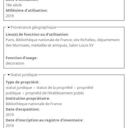
18e siècle
Dépôt de la Commission de récupération artistique
Millésime d'utilisation:
2019
Appels
Provenance géographique
Appel à chercheurs : bourse Comité d’histoire de la BnF
Lieu(x) de fonction ou d’utilisation:
Paris, Bibliothèque nationale de France, site Richelieu, département
Appel à projets
des Monnaies, médailles et antiques, Salon Louis XV
Recherche de sujets de recherche
Fonction d’usage:
Faire une suggestion de recherche
décoration
Fournir un témoignage et/ou un document
Statut juridique
Type de propriété:
statut juridique
›
statut de la propriété
›
propriété
publique
›
propriété de l'établissement public
Institution propriétaire:
Bibliothèque nationale de France
Date d’acquisition:
2019
Date d'inscription au registre d'inventaire:
2019