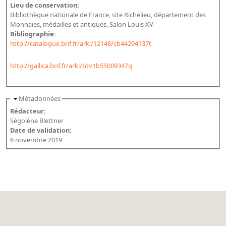
Lieu de conservation:
Bibliothèque nationale de France, site Richelieu, département des
Monnaies, médailles et antiques, Salon Louis XV
Bibliographie:
http://catalogue.bnf.fr/ark:/12148/cb44294137t
http://gallica.bnf.fr/ark:/btv1b55009347q
Métadonnées
Rédacteur:
Ségolène Blettner
Date de validation:
6 novembre 2019