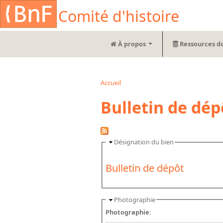
Aller au contenu principal
Cookies management panel
Comité d'histoire
À propos
Ressources d
Accueil
Vous êtes ici
Bulletin de dép
Désignation du bien
Bulletin de dépôt
Photographie
Photographie: