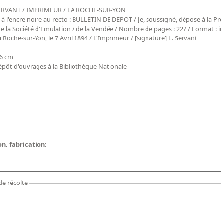
. SERVANT / IMPRIMEUR / LA ROCHE-SUR-YON
 à l'encre noire au recto : BULLETIN DE DEPOT / Je, soussigné, dépose à la P
de la Société d'Emulation / de la Vendée / Nombre de pages : 227 / Format : i
 Roche-sur-Yon, le 7 Avril 1894 / L'Imprimeur / [signature] L. Servant
,6 cm
dépôt d'ouvrages à la Bibliothèque Nationale
on, fabrication:
de récolte