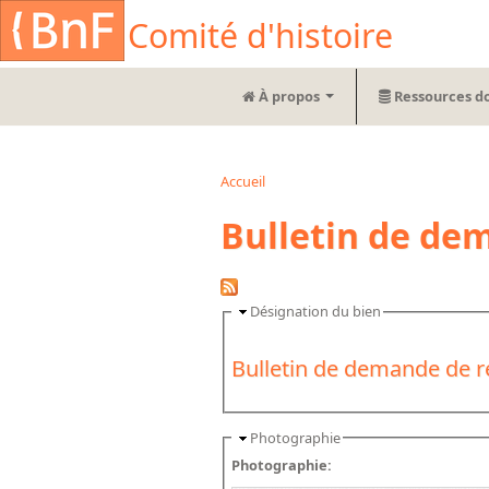
Aller au contenu principal
Cookies management panel
Comité d'histoire
À propos
Ressources d
Accueil
Vous êtes ici
Bulletin de de
Désignation du bien
Bulletin de demande de 
Photographie
Photographie: