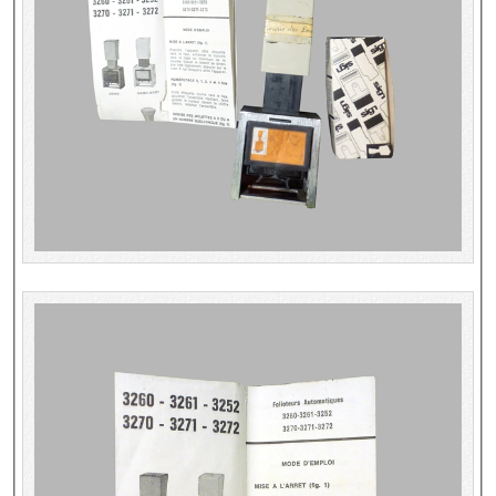
Répertoire des catalogues d'expositions
Répertoire des catalogues
Répertoire des manuscrits du XXe siècle
Publications
Guides des sources publiés
Ouvrages et documents sur la BnF numérisés dans Gallica
Revue de la Bibliothèque nationale de France
Directeurs de la Bibliothèque nationale du XIVe siècle à nos jours
Listes et biographies des directeurs de départements
Implantations de la Bibliothèque nationale de France
Le fil de l'histoire (frise chonologique)
La Bibliothèque nationale de France à livre ouvert
Richelieu, Bibliothèques - Musée - Galeries
Gallica - Son histoire