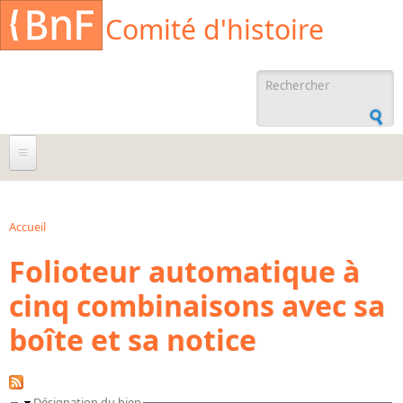
Aller au contenu principal
Cookies management panel
Comité d'histoire
Formulaire de
recherche
À propos
Agenda
Accueil
Vous êtes ici
Folioteur automatique à
Ressources documentaires
cinq combinaisons avec sa
Archives administratives
boîte et sa notice
Archives orales
Bibliographies
Bibliographie sur la BnF
Désignation du bien