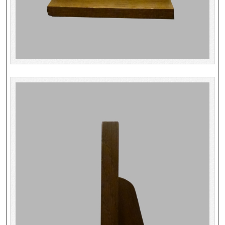
Répertoire des catalogues d'expositions
Répertoire des catalogues
Répertoire des manuscrits du XXe siècle
Publications
Guides des sources publiés
Ouvrages et documents sur la BnF numérisés dans Gallica
Revue de la Bibliothèque nationale de France
Directeurs de la Bibliothèque nationale du XIVe siècle à nos jours
Listes et biographies des directeurs de départements
Implantations de la Bibliothèque nationale de France
Le fil de l'histoire (frise chonologique)
La Bibliothèque nationale de France à livre ouvert
Richelieu, Bibliothèques - Musée - Galeries
Gallica - Son histoire