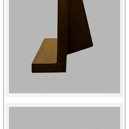
Dépôt de la Commission de récupération artistique
Appels
Appel à chercheurs : bourse Comité d’histoire de la BnF
Appel à projets
Recherche de sujets de recherche
Faire une suggestion de recherche
Fournir un témoignage et/ou un document