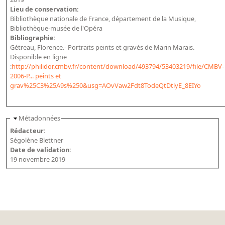
Lieu de conservation:
Bibliothèque nationale de France, département de la Musique,
Bibliothèque-musée de l'Opéra
Bibliographie:
Gétreau, Florence.- Portraits peints et gravés de Marin Marais.
Disponible en ligne
:
http://philidor.cmbv.fr/content/download/493794/53403219/file/CMBV-
2006-P... peints et
grav%25C3%25A9s%250&usg=AOvVaw2Fdt8TodeQtDtlyE_8EIYo
Métadonnées
Rédacteur:
Ségolène Blettner
Date de validation:
19 novembre 2019