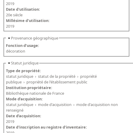
2019
Date d'utilisation:
20e siècle
Millésime d'utilisation:
2019
Provenance géographique
Fonction d’usage:
décoration
Statut juridique
Type de propriété:
statut juridique
›
statut de la propriété
›
propriété
publique
›
propriété de l'établissement public
Institution propriétaire:
Bibliothèque nationale de France
Mode d’acquisition:
statut juridique
›
mode d'acquisition
›
mode d'acquisition non
renseigné
Date d’acquisition:
2019
Date d'inscription au registre d'inventaire:
2019