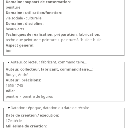
Domaine : support de conservation:
Dépôt de la Commission de récupération artistique
peinture
Domaine : utilisation/fonction:
vie sociale - culturelle
Appels
Domaine : discipline:
beaux-arts
Appel à chercheurs : bourse Comité d’histoire de la BnF
Techniques de réalisation, préparation, fabrication:
technique peinture = peinture
›
peinture à l'huile = huile
Appel à projets
Aspect général:
Recherche de sujets de recherche
bon
Faire une suggestion de recherche
Auteur, collecteur, fabricant, commanditaire...
Auteur, collecteur, fabricant, commanditaire...:
Fournir un témoignage et/ou un document
Bouys, André
Auteur : précisions:
1656-1740
Rôle:
peintre
›
peintre de figures
Datation : époque, datation ou date de récolte
Date de création / exécution:
17e siècle
Millésime de création: