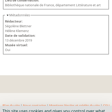
Lieu de conservation:
Bibliothèque nationale de France, département Littérature et art
Métadonnées
Rédacteur:
Ségolène Blettner
Hélène Klemenz
Date de validation:
13 décembre 2019
Musée virtuel:
Oui
Plan du site
|
Nous contacter
|
Mentions légales et crédits du site
|
CGU
This site uses cookies and gives you control over what
| BnF, 2018- ...