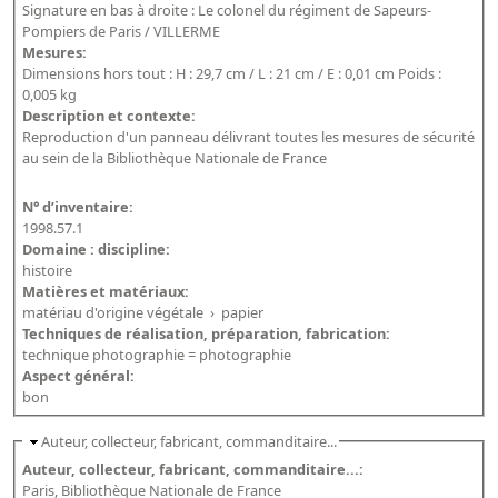
Signature en bas à droite : Le colonel du régiment de Sapeurs-
Dépôt de la Commission de récupération artistique
Pompiers de Paris / VILLERME
Mesures:
Dimensions hors tout : H : 29,7 cm / L : 21 cm / E : 0,01 cm Poids :
Appels
0,005 kg
Description et contexte:
Appel à chercheurs : bourse Comité d’histoire de la BnF
Reproduction d'un panneau délivrant toutes les mesures de sécurité
Appel à projets
au sein de la Bibliothèque Nationale de France
Recherche de sujets de recherche
N° d’inventaire:
1998.57.1
Faire une suggestion de recherche
Domaine : discipline:
histoire
Fournir un témoignage et/ou un document
Matières et matériaux:
matériau d'origine végétale
›
papier
Techniques de réalisation, préparation, fabrication:
technique photographie = photographie
Aspect général:
bon
Auteur, collecteur, fabricant, commanditaire...
Auteur, collecteur, fabricant, commanditaire...:
Paris, Bibliothèque Nationale de France