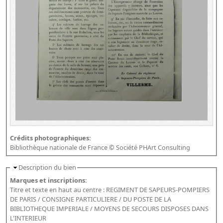
Répertoire des catalogues d'expositions
Répertoire des catalogues
Répertoire des manuscrits du XXe siècle
Publications
Guides des sources publiés
Ouvrages et documents sur la BnF numérisés dans Gallica
Revue de la Bibliothèque nationale de France
Directeurs de la Bibliothèque nationale du XIVe siècle à nos jours
Crédits photographiques:
Listes et biographies des directeurs de départements
Bibliothèque nationale de France © Société PHArt Consulting
Implantations de la Bibliothèque nationale de France
Description du bien
Le fil de l'histoire (frise chonologique)
Marques et inscriptions:
La Bibliothèque nationale de France à livre ouvert
Titre et texte en haut au centre : REGIMENT DE SAPEURS-POMPIERS
DE PARIS / CONSIGNE PARTICULIERE / DU POSTE DE LA
Richelieu, Bibliothèques - Musée - Galeries
BIBLIOTHEQUE IMPERIALE / MOYENS DE SECOURS DISPOSES DANS
L'INTERIEUR
Gallica - Son histoire