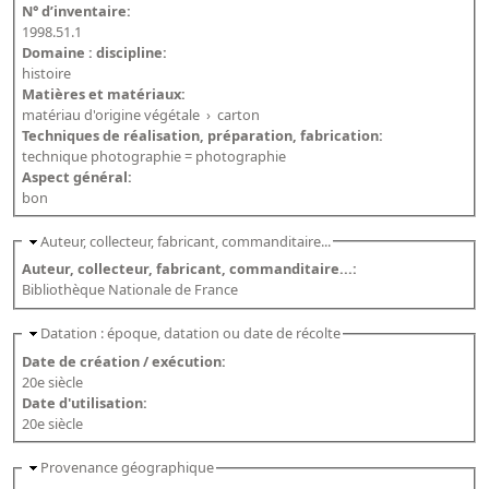
N° d’inventaire:
Dépôt de la Commission de récupération artistique
1998.51.1
Domaine : discipline:
histoire
Appels
Matières et matériaux:
matériau d'origine végétale
›
carton
Appel à chercheurs : bourse Comité d’histoire de la BnF
Techniques de réalisation, préparation, fabrication:
Appel à projets
technique photographie = photographie
Aspect général:
Recherche de sujets de recherche
bon
Faire une suggestion de recherche
Auteur, collecteur, fabricant, commanditaire...
Auteur, collecteur, fabricant, commanditaire...:
Fournir un témoignage et/ou un document
Bibliothèque Nationale de France
Datation : époque, datation ou date de récolte
Date de création / exécution:
20e siècle
Date d'utilisation:
20e siècle
Provenance géographique