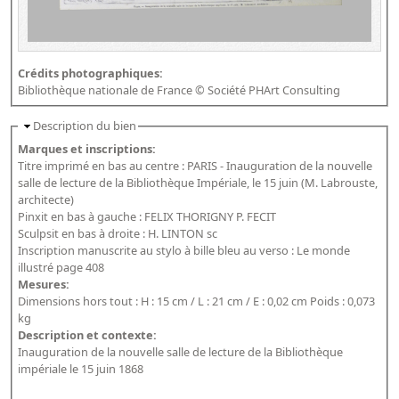
Répertoire des catalogues d'expositions
Répertoire des catalogues
Répertoire des manuscrits du XXe siècle
Crédits photographiques:
Bibliothèque nationale de France © Société PHArt Consulting
Publications
Description du bien
Guides des sources publiés
Marques et inscriptions:
Titre imprimé en bas au centre : PARIS - Inauguration de la nouvelle
Ouvrages et documents sur la BnF numérisés dans Gallica
salle de lecture de la Bibliothèque Impériale, le 15 juin (M. Labrouste,
Revue de la Bibliothèque nationale de France
architecte)
Pinxit en bas à gauche : FELIX THORIGNY P. FECIT
Directeurs de la Bibliothèque nationale du XIVe siècle à nos jours
Sculpsit en bas à droite : H. LINTON sc
Inscription manuscrite au stylo à bille bleu au verso : Le monde
Listes et biographies des directeurs de départements
illustré page 408
Implantations de la Bibliothèque nationale de France
Mesures:
Dimensions hors tout : H : 15 cm / L : 21 cm / E : 0,02 cm Poids : 0,073
Le fil de l'histoire (frise chonologique)
kg
Description et contexte:
La Bibliothèque nationale de France à livre ouvert
Inauguration de la nouvelle salle de lecture de la Bibliothèque
Richelieu, Bibliothèques - Musée - Galeries
impériale le 15 juin 1868
Gallica - Son histoire