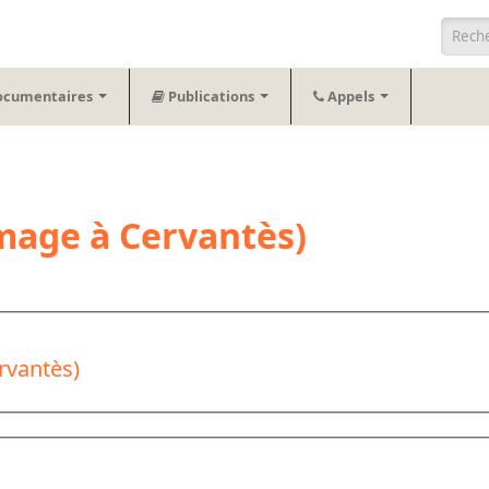
Form
ocumentaires
Publications
Appels
age à Cervantès)
rvantès)