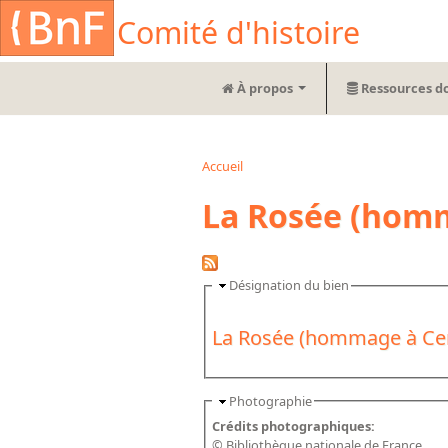
Aller au contenu principal
Cookies management panel
Comité d'histoire
À propos
Ressources d
Accueil
Vous êtes ici
La Rosée (homm
Désignation du bien
La Rosée (hommage à Ce
Photographie
Crédits photographiques:
© Bibliothèque nationale de France