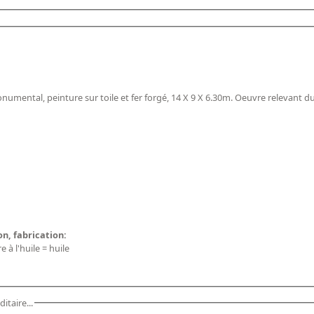
numental, peinture sur toile et fer forgé, 14 X 9 X 6.30m. Oeuvre relevant d
on, fabrication:
e à l'huile = huile
itaire...