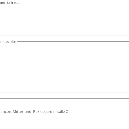
nditaire...:
de récolte
rançois-Mitterrand, Rez-de-jardin, salle O