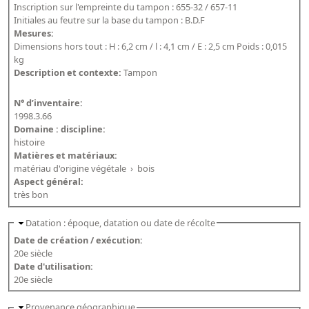
Inscription sur l'empreinte du tampon : 655-32 / 657-11
Dépôt de la Commission de récupération artistique
Initiales au feutre sur la base du tampon : B.D.F
Mesures:
Appels
Dimensions hors tout : H : 6,2 cm / l : 4,1 cm / E : 2,5 cm Poids : 0,015
kg
Description et contexte:
Tampon
Appel à chercheurs : bourse Comité d’histoire de la BnF
Appel à projets
N° d’inventaire:
1998.3.66
Recherche de sujets de recherche
Domaine : discipline:
histoire
Faire une suggestion de recherche
Matières et matériaux:
matériau d'origine végétale
›
bois
Fournir un témoignage et/ou un document
Aspect général:
très bon
Datation : époque, datation ou date de récolte
Date de création / exécution:
20e siècle
Date d'utilisation:
20e siècle
Provenance géographique