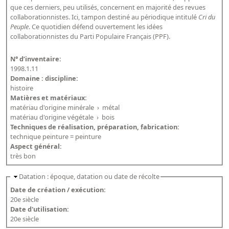
que ces derniers, peu utilisés, concernent en majorité des revues
Dépôt de la Commission de récupération artistique
collaborationnistes. Ici, tampon destiné au périodique intitulé
Cri du
Peuple
. Ce quotidien défend ouvertement les idées
Appels
collaborationnistes du Parti Populaire Français (PPF).
Appel à chercheurs : bourse Comité d’histoire de la BnF
N° d’inventaire:
1998.1.11
Appel à projets
Domaine : discipline:
histoire
Recherche de sujets de recherche
Matières et matériaux:
matériau d'origine minérale
›
métal
Faire une suggestion de recherche
matériau d'origine végétale
›
bois
Fournir un témoignage et/ou un document
Techniques de réalisation, préparation, fabrication:
technique peinture = peinture
Aspect général:
très bon
Datation : époque, datation ou date de récolte
Date de création / exécution:
20e siècle
Date d'utilisation:
20e siècle