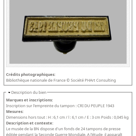
Répertoire des catalogues d'expositions
Répertoire des catalogues
Répertoire des manuscrits du XXe siècle
Publications
Guides des sources publiés
Ouvrages et documents sur la BnF numérisés dans Gallica
Revue de la Bibliothèque nationale de France
Crédits photographiques:
Directeurs de la Bibliothèque nationale du XIVe siècle à nos jours
Bibliothèque nationale de France © Société PHArt Consulting
Listes et biographies des directeurs de départements
Description du bien
Implantations de la Bibliothèque nationale de France
Marques et inscriptions:
Le fil de l'histoire (frise chonologique)
Inscription sur l'empreinte du tampon : CRI DU PEUPLE 1943
Mesures:
La Bibliothèque nationale de France à livre ouvert
Dimensions hors tout : H : 6,1 cm / l : 6,1 cm / E : 3 cm Poids : 0,045 kg
Description et contexte:
Richelieu, Bibliothèques - Musée - Galeries
Le musée de la BN dispose d'un fonds de 24 tampons de presse
Gallica - Son histoire
éditée pendant la Seconde Guerre Mondiale. A l'étude, il apparaît