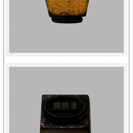
Répertoire des catalogues d'expositions
Répertoire des catalogues
Répertoire des manuscrits du XXe siècle
Publications
Guides des sources publiés
Ouvrages et documents sur la BnF numérisés dans Gallica
Revue de la Bibliothèque nationale de France
Directeurs de la Bibliothèque nationale du XIVe siècle à nos jours
Listes et biographies des directeurs de départements
Implantations de la Bibliothèque nationale de France
Le fil de l'histoire (frise chonologique)
La Bibliothèque nationale de France à livre ouvert
Richelieu, Bibliothèques - Musée - Galeries
Gallica - Son histoire