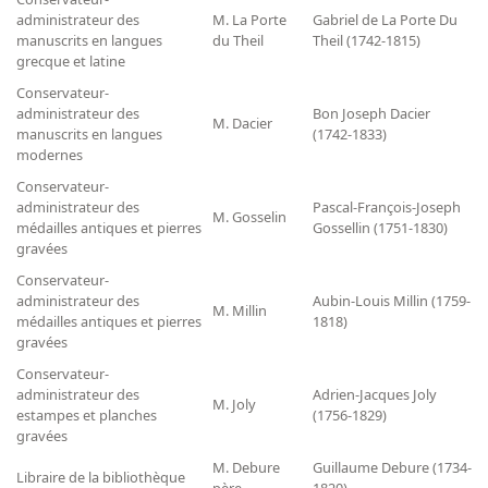
Répertoire des catalogues d'expositions
administrateur des
M. La Porte
Gabriel de La Porte Du
Répertoire des catalogues
manuscrits en langues
du Theil
Theil (1742-1815)
grecque et latine
Répertoire des manuscrits du XXe siècle
Conservateur-
administrateur des
Bon Joseph Dacier
M. Dacier
Publications
manuscrits en langues
(1742-1833)
modernes
Guides des sources publiés
Conservateur-
administrateur des
Pascal-François-Joseph
Ouvrages et documents sur la BnF numérisés dans Gallica
M. Gosselin
médailles antiques et pierres
Gossellin (1751-1830)
Revue de la Bibliothèque nationale de France
gravées
Directeurs de la Bibliothèque nationale du XIVe siècle à nos jours
Conservateur-
administrateur des
Aubin-Louis Millin (1759-
Listes et biographies des directeurs de départements
M. Millin
médailles antiques et pierres
1818)
gravées
Implantations de la Bibliothèque nationale de France
Conservateur-
Le fil de l'histoire (frise chonologique)
administrateur des
Adrien-Jacques Joly
M. Joly
La Bibliothèque nationale de France à livre ouvert
estampes et planches
(1756-1829)
gravées
Richelieu, Bibliothèques - Musée - Galeries
M. Debure
Guillaume Debure (1734-
Libraire de la bibliothèque
Gallica - Son histoire