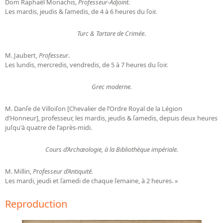
Dom Raphaël Monachis,
Professeur-Adjoint.
Les mardis, jeudis & ſamedis, de 4 à 6 heures du ſoir.
Turc & Tartare de Crimée
.
M. Jaubert,
Professeur
.
Les lundis, mercredis, vendredis, de 5 à 7 heures du ſoir.
Grec moderne.
M. Danſe de Villoiſon [Chevalier de l’Ordre Royal de la Légion
d’Honneur], professeur, les mardis, jeudis & ſamedis, depuis deux heures
juſqu'à quatre de l'après-midi.
Cours d’Archœologie, à la Bibliothèque impériale.
M. Millin,
Professeur d’Antiquité.
Les mardi, jeudi et ſamedi de chaque ſemaine, à 2 heures. »
Reproduction