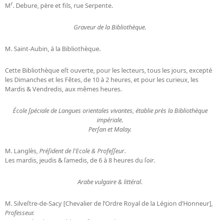
r
M
. Debure, père et fils, rue Serpente.
Graveur de la Bibliothèque.
M. Saint-Aubin, à la Bibliothèque.
Cette Bibliothèque eſt ouverte, pour les lecteurs, tous les jours, excepté
les Dimanches et les Fêtes, de 10 à 2 heures, et pour les curieux, les
Mardis & Vendredis, aux mêmes heures.
École ſpéciale de Langues orientales vivantes, établie près la Bibliothèque
impériale.
Perſan et Malay.
M. Langlès,
Préſident de l'Ecole & Profeſſeur
.
Les mardis, jeudis & ſamedis, de 6 à 8 heures du ſ
oir
.
Arabe vulgaire & littéral
.
M. Silveſtre-de-Sacy [Chevalier de l’Ordre Royal de la Légion d’Honneur],
Professeur.