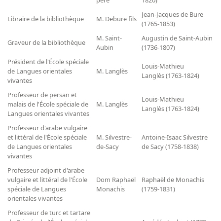
père
1820)
Dépôt de la Commission de récupération artistique
Jean-Jacques de Bure
Libraire de la bibliothèque
M. Debure fils
(1765-1853)
Appels
M. Saint-
Augustin de Saint-Aubin
Graveur de la bibliothèque
Aubin
(1736-1807)
Appel à chercheurs : bourse Comité d’histoire de la BnF
Président de l'École spéciale
Louis-Mathieu
Appel à projets
de Langues orientales
M. Langlès
Langlès (1763-1824)
vivantes
Recherche de sujets de recherche
Professeur de persan et
Louis-Mathieu
malais de l'École spéciale de
M. Langlès
Faire une suggestion de recherche
Langlès (1763-1824)
Langues orientales vivantes
Fournir un témoignage et/ou un document
Professeur d'arabe vulgaire
et littéral de l'École spéciale
M. Silvestre-
Antoine-Isaac Silvestre
de Langues orientales
de-Sacy
de Sacy (1758-1838)
vivantes
Professeur adjoint d'arabe
vulgaire et littéral de l'École
Dom Raphaël
Raphaël de Monachis
spéciale de Langues
Monachis
(1759-1831)
orientales vivantes
Professeur de turc et tartare