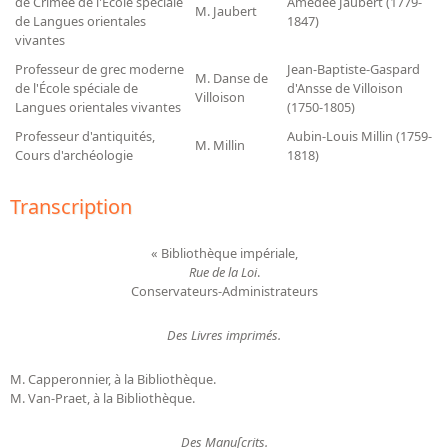
de Crimée de l'École spéciale
Amédée Jaubert (1779-
M. Jaubert
de Langues orientales
1847)
vivantes
Professeur de grec moderne
Jean-Baptiste-Gaspard
M. Danse de
de l'École spéciale de
d'Ansse de Villoison
Villoison
Langues orientales vivantes
(1750-1805)
Professeur d'antiquités,
Aubin-Louis Millin (1759-
M. Millin
Cours d'archéologie
1818)
Transcription
« Bibliothèque impériale,
Rue de la Loi
.
Conservateurs-Administrateurs
Des Livres imprimés.
M. Capperonnier, à la Bibliothèque.
M. Van-Praet, à la Bibliothèque.
Des Manuſcrits.