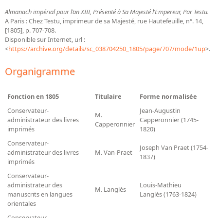
Bibliographie historique de la Bibliothèque nationale de
Almanach impérial pour l’an XIII, Présenté à Sa Majesté l’Empereur, Par Testu.
France
A Paris : Chez Testu, imprimeur de sa Majesté, rue Hautefeuille, n°. 14,
[1805], p. 707-708.
Dictionnaire de la BnF
Disponible sur Internet, url :
<
https://archive.org/details/sc_038704250_1805/page/707/mode/1up
>.
Dictionnaire BnF : recherche avancée
Dictionnaire BnF : index
Organigramme
Dictionnaire des fonds spéciaux et des principales collections et
Fonction en 1805
Titulaire
Forme normalisée
provenances
Conservateur-
Jean-Augustin
M.
Recherche de fonds, collections et provenances
administrateur des livres
Capperonnier (1745-
Capperonnier
imprimés
1820)
L'histoire de la BnF en objets
Conservateur-
Joseph Van Praet (1754-
administrateur des livres
Explorer
M. Van-Praet
1837)
imprimés
Organigrammes de la bibliothèque
Conservateur-
administrateur des
Louis-Mathieu
Rapports d'activité de la Bibliothèque
M. Langlès
manuscrits en langues
Langlès (1763-1824)
Répertoire
orientales
Conservateur-