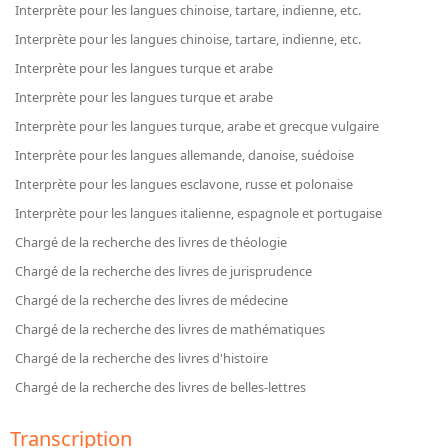
Répertoire des catalogues d'expositions
Interprète pour les langues chinoise, tartare, indienne, etc.
Répertoire des catalogues
Interprète pour les langues chinoise, tartare, indienne, etc.
Répertoire des manuscrits du XXe siècle
Interprète pour les langues turque et arabe
Interprète pour les langues turque et arabe
Publications
Interprète pour les langues turque, arabe et grecque vulgaire
Interprète pour les langues allemande, danoise, suédoise
Guides des sources publiés
Interprète pour les langues esclavone, russe et polonaise
Ouvrages et documents sur la BnF numérisés dans Gallica
Interprète pour les langues italienne, espagnole et portugaise
Revue de la Bibliothèque nationale de France
Chargé de la recherche des livres de théologie
Directeurs de la Bibliothèque nationale du XIVe siècle à nos jours
Chargé de la recherche des livres de jurisprudence
Listes et biographies des directeurs de départements
Chargé de la recherche des livres de médecine
Implantations de la Bibliothèque nationale de France
Chargé de la recherche des livres de mathématiques
Le fil de l'histoire (frise chonologique)
Chargé de la recherche des livres d'histoire
La Bibliothèque nationale de France à livre ouvert
Chargé de la recherche des livres de belles-lettres
Richelieu, Bibliothèques - Musée - Galeries
Transcription
Gallica - Son histoire