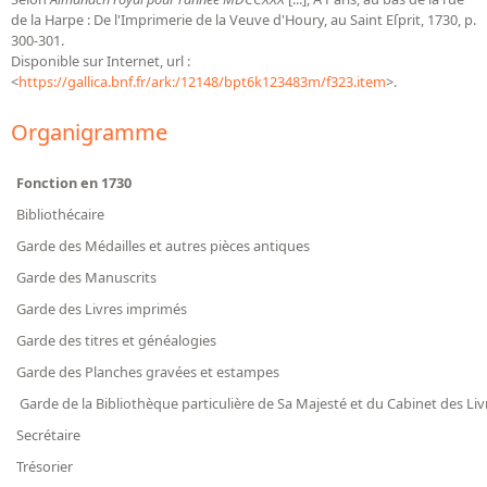
Bibliographie historique de la Bibliothèque nationale de
de la Harpe : De l'Imprimerie de la Veuve d'Houry, au Saint Eſprit, 1730, p.
France
300-301.
Disponible sur Internet, url :
<
https://gallica.bnf.fr/ark:/12148/bpt6k123483m/f323.item
Dictionnaire de la BnF
>.
Dictionnaire BnF : recherche avancée
Organigramme
Dictionnaire BnF : index
Fonction en 1730
Dictionnaire des fonds spéciaux et des principales collections et
Bibliothécaire
provenances
Garde des Médailles et autres pièces antiques
Recherche de fonds, collections et provenances
Garde des Manuscrits
L'histoire de la BnF en objets
Garde des Livres imprimés
Garde des titres et généalogies
Explorer
Garde des Planches gravées et estampes
Organigrammes de la bibliothèque
Garde de la Bibliothèque particulière de Sa Majesté et du Cabinet des Livr
Rapports d'activité de la Bibliothèque
Secrétaire
Répertoire
Trésorier