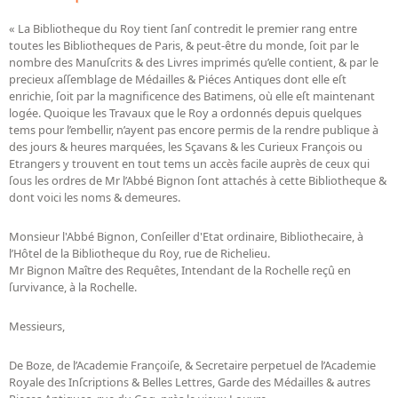
Dépôt de la Commission de récupération artistique
« La Bibliotheque du Roy tient ſanſ contredit le premier rang entre
toutes les Bibliotheques de Paris, & peut-être du monde, ſoit par le
Appels
nombre des Manuſcrits & des Livres imprimés qu’elle contient, & par le
precieux aſſemblage de Médailles & Piéces Antiques dont elle eſt
enrichie, ſoit par la magnificence des Batimens, où elle eſt maintenant
Appel à chercheurs : bourse Comité d’histoire de la BnF
logée. Quoique les Travaux que le Roy a ordonnés depuis quelques
Appel à projets
tems pour l’embellir, n’ayent pas encore permis de la rendre publique à
des jours & heures marquées, les Sçavans & les Curieux François ou
Recherche de sujets de recherche
Etrangers y trouvent en tout tems un accès facile auprès de ceux qui
ſous les ordres de Mr l’Abbé Bignon ſont attachés à cette Bibliotheque &
Faire une suggestion de recherche
dont voici les noms & demeures.
Fournir un témoignage et/ou un document
Monsieur l'Abbé Bignon, Conſeiller d'Etat ordinaire, Bibliothecaire, à
l’Hôtel de la Bibliotheque du Roy, rue de Richelieu.
Mr Bignon Maître des Requêtes, Intendant de la Rochelle reçû en
ſurvivance, à la Rochelle.
Messieurs,
De Boze, de l’Academie Françoiſe, & Secretaire perpetuel de l’Academie
Royale des Inſcriptions & Belles Lettres, Garde des Médailles & autres