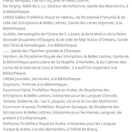
Pieces Antiques, rue du Coq, près le vieux Louvre.
De Targny, Abbé de S. Lo, Docteur de Sorbonne, Garde des Manuſcrits, à
la Bibliotheque.
L’Abbé Sallier, Profeſſeur Royal en Hebreu, de l’Academie Françoiſe & de
celle des Inſcriptions & Belles Lettres, Garde des Livres imprimés, à la
Bibliotheque.
Guiblet, Genealogiſte de l'Ordre de S. Lazare, & de la Maiſon de la Reine
ſeconde Douairiere d’Eſpagne, & de celle de Mgr le Duc d'Orleans, Garde
des Titres & Genealogies, à la Bibliotheque.
…… Garde des Planches gravées & Eſtampes.
Hardion, de l'Academie Royale des Inſcriptions & Belles Lettres, Garde de
la Bibliothèque particuliere de Sa Majeſté, à Verſailles, & du Cabinet des
Livres de la ſuite de la Cour, à Verſailles ; il a auſſi ſon logement à la
Bibliotheque.
L’Abbé Jourdain, Secretaire, à la Bibliotheque.
Guymont, Treſorier, à la Bibliotheque.
Fourmont l’aîné, Profeſſeur Royal en Arabe, de l’Academie des
Inſcriptions & Belles Lettres, Interprete pour les Langues Chinoiſe,
Tartare, Indienne, &c. rue S. Jacques, vis-à-vis la rue des Mathurins.
Fourmont le jeune, Profeſſeur Royal en Syriaque, de l’Academie des
Inſcriptions & Belles Lettres, Interprete pour les memes Langues, de
preſent à Conſtantinople.
Defienne, Profeſſeur Royal en Arabe, Interprete pour les Langues
Turque & Arabe, rue des Bernardins, à l'Hôtel de Bracq.