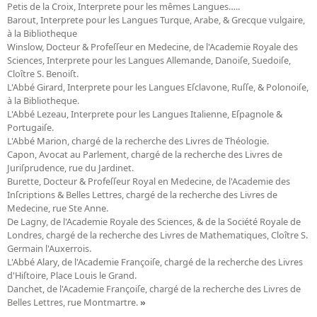
Petis de la Croix, Interprete pour les mêmes Langues…..
Barout, Interprete pour les Langues Turque, Arabe, & Grecque vulgaire,
à la Bibliotheque
Winslow, Docteur & Profeſſeur en Medecine, de l'Academie Royale des
Sciences, Interprete pour les Langues Allemande, Danoiſe, Suedoiſe,
Cloître S. Benoiſt.
L'Abbé Girard, Interprete pour les Langues Eſclavone, Ruſſe, & Polonoiſe,
à la Bibliotheque.
L'Abbé Lezeau, Interprete pour les Langues Italienne, Eſpagnole &
Portugaiſe.
L'Abbé Marion, chargé de la recherche des Livres de Théologie.
Capon, Avocat au Parlement, chargé de la recherche des Livres de
Juriſprudence, rue du Jardinet.
Burette, Docteur & Profeſſeur Royal en Medecine, de l'Academie des
Inſcriptions & Belles Lettres, chargé de la recherche des Livres de
Medecine, rue Ste Anne.
De Lagny, de l'Academie Royale des Sciences, & de la Société Royale de
Londres, chargé de la recherche des Livres de Mathematiques, Cloître S.
Germain l'Auxerrois.
L'Abbé Alary, de l'Academie Françoiſe, chargé de la recherche des Livres
d'Hiſtoire, Place Louis le Grand.
Danchet, de l'Academie Françoiſe, chargé de la recherche des Livres de
Belles Lettres, rue Montmartre.
»