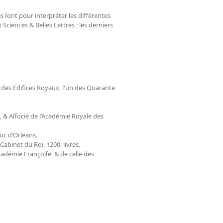
es ſont pour interpréter les différentes
Sciences & Belles Lettres ; les derniers
 des Edifices Royaux, l'un des Quarante
, & Aſſocié de l’Académie Royale des
uc d’Orleans.
Cabinet du Roi, 1200. livres.
Académie Françoiſe, & de celle des