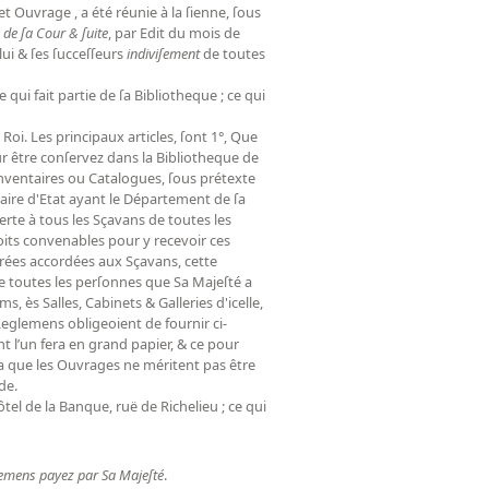
t Ouvrage , a été réunie à la ſienne, ſous
 de ſa Cour & ſuite
, par Edit du mois de
lui & ſes ſucceſſeurs
indiviſement
de toutes
 qui fait partie de ſa Bibliotheque ; ce qui
oi. Les principaux articles, ſont 1°, Que
ur être conſervez dans la Bibliotheque de
s Inventaires ou Catalogues, ſous prétexte
etaire d'Etat ayant le Département de ſa
erte à tous les Sçavans de toutes les
roits convenables pour y recevoir ces
trées accordées aux Sçavans, cette
e toutes les perſonnes que Sa Majeſté a
s, ès Salles, Cabinets & Galleries d'icelle,
s Reglemens obligeoient de fournir ci-
nt l’un fera en grand papier, & ce pour
ra que les Ouvrages ne méritent pas être
de.
tel de la Banque, ruë de Richelieu ; ce qui
ntemens payez par Sa Majeſté
.