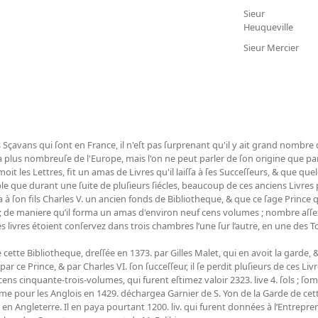
Sieur
Heuqueville
Sieur Mercier
es Sçavans qui ſont en France, il n'eſt pas ſurprenant qu'il y ait grand nombre
a plus nombreuſe de l'Europe, mais l'on ne peut parler de ſon origine que pa
oit les Lettres, fit un amas de Livres qu'il laiſſa à ſes Succeſſeurs, & que qu
ble que durant une ſuite de pluſieurs ſiécles, beaucoup de ces anciens Livre
iſſa à ſon fils Charles V. un ancien fonds de Bibliotheque, & que ce ſage Prince
r ; de maniere qu’il forma un amas d'environ neuf cens volumes ; nombre aſ
s livres étoient conſervez dans trois chambres l’une ſur l’autre, en une des 
 cette Bibliotheque, dreſſée en 1373. par Gilles Malet, qui en avoit la garde,
 ce Prince, & par Charles VI. ſon ſucceſſeur, il ſe perdit pluſieurs de ces Livr
t cens cinquante-trois-volumes, qui furent eſtimez valoir 2323. live 4. ſols ; 
 pour les Anglois en 1429. déchargea Garnier de S. Yon de la Garde de cett
er en Angleterre. Il en paya pourtant 1200. liv. qui furent données à l’Entrep