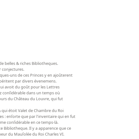
 de belles & riches Bibliotheques.
r conjectures.
elques-uns de ces Princes y en ajoûterent
s péritent par divers évenemens.
 qui avoit du goût pour les Lettres
ſez conſidérable dans un temps où
Tours du Château du Louvre, qui fut
 & qui étoit Valet de Chambre du Roi
es : enſorte que par l'inventaire qui en fut
ſomme conſidérable en ce temps-là.
e Bibliotheque. Il y a apparence que ce
reneur du Mauſolée du Roi Charles VI.