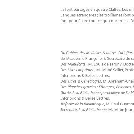
Ils ſont partagez en quatre Claſſes. Les un
Langues étrangeres ; les troiſiémes ſont po
ſont pour écrire tout ce qui concerne la B
Du Cabinet des Medailles & autres Curioſitez
de l’Académie Françoiſe, & Secretaire de cel
Des Manuſcrits
; M. Loüis de Targny, Docteu
Des Livres imprimez
; M. l’Abbé Sallier, Pr
Inſcriprions & Belles Lettres.
Des Titres & Généalogies
, M. Abraham-Charl
Des Planches gravées ; Eſtampes, Poinçons, 
Garde de la Bibliotheque particuliere de Sa Ma
Inſcriprions & Belles Lettres.
Tréſorier de la Bibliotheque
, M. Paul Guymont
Secretaire de la Bibliotheque
, M. l’Abbé Jour