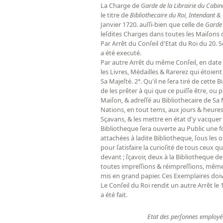
La Charge de
Garde de la Librairie du Cabin
le titre de
Bibliothecaire du Roi, Intendant &
Janvier 1720. auſſi-bien que celle de
Garde 
leſdites Charges dans toutes les Maiſons d
Par Arrêt du Conſeil d'Etat du Roi du 20. S
a été executé.
Par autre Arrêt du même Conſeil, en date d
les Livres, Médailles & Rarerez qui étoien
Sa Majeſté. 2°. Qu'il ne ſera tiré de cette
de les prêter à qui que ce puiſſe être, ou
Maiſon, & adreſſé au Bibliothecaire de Sa 
Nations, en tout tems, aux jours & heures 
Sçavans, & les mettre en état d'y vacquer
Bibliotheque ſera ouverte au Public une f
attachées à ladite Bibliotheque, ſous les o
pour ſatisfaire la curioſité de tous ceux qu
devant ; ſçavoir, deux à la Bibliotheque de
toutes impreſſions & réimpreſſions, même 
mis en grand papier. Ces Exemplaires doiv
Le Conſeil du Roi rendit un autre Arrêt le 
a été fait.
Etat des perſonnes employée