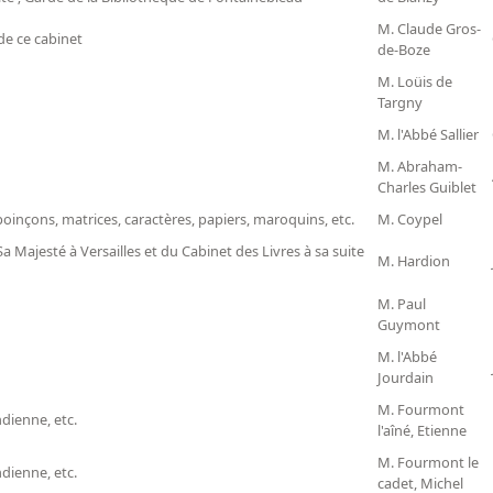
M. Claude Gros-
de ce cabinet
de-Boze
M. Loüis de
Targny
M. l'Abbé Sallier
M. Abraham-
Charles
Guiblet
inçons, matrices, caractères, papiers, maroquins, etc.
M. Coypel
a Majesté à Versailles et du Cabinet des Livres à sa suite
M. Hardion
M. Paul
Guymont
M. l'Abbé
Jourdain
M. Fourmont
ndienne, etc.
l'aîné, Etienne
M. Fourmont le
ndienne, etc.
cadet, Michel