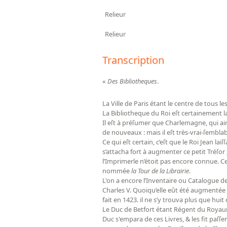
Relieur
Relieur
Transcription
«
Des Bibliotheques
.
La Ville de Paris étant le centre de tous l
La Bibliotheque du Roi eſt certainement l
Il eſt à préſumer que Charlemagne, qui aim
de nouveaux : mais il eſt très-vrai-ſembla
Ce qui eſt certain, c’eſt que le Roi Jean la
s’attacha fort à augmenter ce petit Tréſo
l’Imprimerle n’étoit pas encore connue. Ce
nommée
la Tour de la Librairie
.
L'on a encore l’Inventaire ou Catalogue de
Charles V. Quoiqu’elle eût été augmentée par
fait en 1423. il ne s’y trouva plus que hui
Le Duc de Betfort étant Régent du Royaume
Duc s'empara de ces Livres, & les fit paſſ