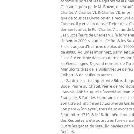
comme le portent les Regiſtres de la Cha
C'eſt ainſi qu’en parle M. Boivin, de l’Aca
Charles V. Charles VI. & Charles VII. impr
que de tous ces Livres on en a recouvré qu
Curieux. Il y en a un dansie Tréſor de la C
dernier feüillet, le Roi Charles V. a mis de ſ
Les Succeſſeurs de Charles VII. ſe former
d'environ 2000. volumes. Ce Roi & ſes Suc
Elle eſt aujourd'hui riche de plus de 1600
de 80000. volumes imprimez, parmi leſquel
Elle a été enrichie dans ces dernieres anné
les Genealogies, & grand nombre de Titres
Manuſcrits tirez de la Bibliotheque de feu
Colbert, & de pluſieurs autres.
La Garde de cette importante Bibliotheque
Budé, Pierre du Châtel, Pierre de Montdor
Louvois, Abbé auquel a ſuccedé M. Jean-Pau
Françoiſe, & l’un des Honoraires de celle d
Son titre eſt,
Maître de La Librairie du Roi, 
Son pere & ſon ayeul, tous deux Avocats G
Septembre 1719. & le 18. du même mois il
des Requêtes, a été pourvû en ſurvivance
Outre ſes gages de 6000. liv. payées par le
Deniers.