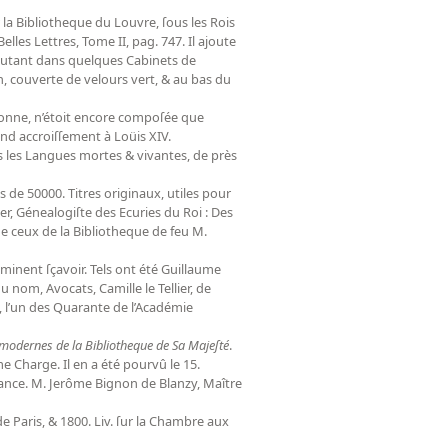
 la Bibliotheque du Louvre, ſous les Rois
lles Lettres, Tome II, pag. 747. Il ajoute
e autant dans quelques Cabinets de
lin, couverte de velours vert, & au bas du
uronne, n’étoit encore compoſée que
nd accroiſſement à Loüis XIV.
es les Langues mortes & vivantes, de près
s de 50000. Titres originaux, utiles pour
, Génealogiſte des Ecuries du Roi : Des
de ceux de la Bibliotheque de feu M.
inent ſçavoir. Tels ont été Guillaume
nom, Avocats, Camille le Tellier, de
t, l’un des Quarante de l’Académie
 modernes de la Bibliotheque de Sa Majeſté
.
 Charge. Il en a été pourvû le 15.
ance. M. Jerôme Bignon de Blanzy, Maître
de Paris, & 1800. Liv. ſur la Chambre aux