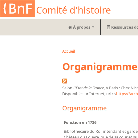
Aller au contenu principal
Cookies management panel
Comité d'histoire
À propos
Ressources d
Accueil
Vous êtes ici
Organigramme d
Selon
L'État de la France
, A Paris : Chez Nic
Disponible sur Internet, url : <
https://arc
Organigramme
Fonction en 1736
Bibliothécaire du Roi, intendant et gard
Château du Louvre, que de sa cour et sui