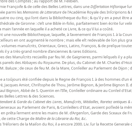
mbre des Comptes ; au rapport de M. Felibien.
démie Françoife & de celle des Belles Lettres, dans une
Diſſertation Hiſtorique
ſur
imée parmi les
Memoires de Litterature
de l'Académie Royale des Inſcriprions & Be
atre ou cinq, qui ſont dans la Bibliotheque du Roi ; & qu'il y en a peut êtr
athédrale de Gironne : c’eſt une Bible in-folio, parfaitement bien écrite ſur ve
a main l'année en laquelle il a acheté ce Livre, & ce qu'il lui a coûté.
ent une nouvelle Bibliotheque, laquelle, à l’avenement de François I. à la Co
ceſſeurs en ont augmenté le nombre ; mais elle eſt redevable de ſon plus gra
0. volumes manuſcrits, Orientaux, Grecs, Latins, François, & de preſque tout
s il y a très-grand nombre d’anciennes & rares Editions.
es des Manuſcrits recüeillis par feu M. de Gaignieres, parmi leſquels il y a plu
 pareils des Abbayes du Royaume. De plus, du Cabinet de M. Charles d'Hozier
 M. Baluze ; de ceux de feu M. de la Mare, Conſeiller au Parlement de Dijon ; 
 a toûjours été confiée depuis le Regne de François I. à des hommes d’un ém
é, Jacques Amiot, Chriſtophe de Thou, Jerôme Bignon, & Jerôme Bignon II. du 
l Bignon, Abbé de S. Quentin en l’Iſle, Conſeiller ordinaire au Conſeil d'Eta
es Belles Lettres & des Sciences.
Intendant & Garde du Cabinet des Livres, Manuſcrits, Médailles, Raretez antiques &
eneraux au Parlement de Paris, & Conſeillers d'Etat, avoient poſſedé la même
 en prêta ſerment entre les mains de M. d’Argenſon, Garde des Sceaux de Fr
, de cette Charge de
Maître de la Librairie du Roi, &c
.
s Tréſoriers de la Maiſon du Roi, il a encore 2000. Liv. ſur la Recette Generale 