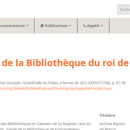
Form
ocumentaires
Publications
Appels
e la Bibliothèque du roi de
olas Gosselin, Grand’Salle du Palais, à l’envie, M. DCC.XXXVI [1736], p. 67-78.
hive.org/details/ltatdelafranceo03unkngoog/page/66/mode/2up
>.
Titulaire
e des Bibliothèques et Cabinets de Sa Majesté, tant du
Jerôme Bignon
te ; Garde de la Bibliothèque de Fontainebleau
de Blanzy