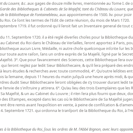
et du Louvre, &c
. aux gages de douze mille livres, mentionnée au Tome I. de ce
 Garde des Bibliotheques & Cabinets de Sa Majeſté, tant du Château du Louvre, que
de la Bibliotheque de Fontainebleau
, aux appointemens de 1500. liv. pour joüir 
u Roi. Ce ſont les termes de l'Edit de cette réunion, du mois de Mars 1720.
eptembre 1719. il fut ordonné qu'il ſeroit fait un Inventaire general de tout ce
u 11. Septembre 1720. il a été reglé diverſes choſes pour la Bibliotheque du R
t au Cabinet du Roi dans le Château de Verſailles, ſeront apportez à Paris, po
 Bibliotheque aucun Livre, Médaille, ni autre choſe quelconque inſcrite ſur le
 pour toute autre raiſon, ſans un ordre exprès de Sa Majeſé, ſigné par le Secr
Majeſté. 3°. Que pour l’avancement des Sciences, cette Bibliotheque ſera ouv
qui ſeront reglez par ledit Sieur Bibliothecaire, & qu’il ſera préparé des end
 à leurs études & recherches avec toute commodité, 4°. Qu'outre leſdites en
ois la ſemaine, depuis 11 heures du matin juſqu’à une heure après midi, & qu
rdres dudit Sieur Bibliothecaire ſeront obligées de s’y trouver durant ledit tem
e l'envie de s'inſtruire y attirera. 6°. Qu’au lieu des trois Exemplaires que le
 Sa Majeſté, & un au Cabinet du Louvre ; il n’en ſera plus fourni que deux, do
des Eſtampes, excepté dans les cas où le Bibliothecaire de Sa Majeſté juge
ent être remis avant l'expoſition en vente, à peine de confiſcation & d'amen
14. Septembre 1721. qui ordonna le tranſport de la Bibliotheque du Roi, à l'Hô
s à la Bibliotheque du Roi, ſous les ordres de M. l'Abbé Bignon, avec leurs appoi