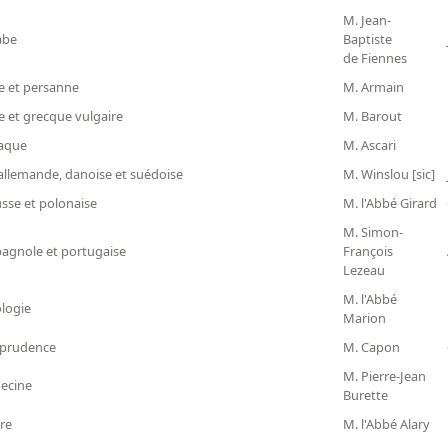
M. Jean-
abe
Baptiste
de Fiennes
ue et persanne
M. Armain
e et grecque vulgaire
M. Barout
iaque
M. Ascari
 allemande, danoise et suédoise
M. Winslou [sic]
usse et polonaise
M. l'Abbé Girard
M. Simon-
spagnole et portugaise
François
Lezeau
M. l'Abbé
ologie
Marion
isprudence
M. Capon
M. Pierre-Jean
decine
Burette
ire
M. l'Abbé Alary