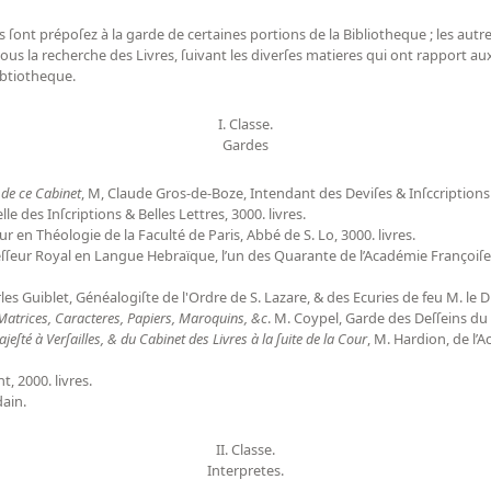
s ſont prépoſez à la garde de certaines portions de la Bibliotheque ; les autr
us la recherche des Livres, ſuivant les diverſes matieres qui ont rapport aux 
ibtiotheque.
I. Classe.
Gardes
 de ce Cabinet
, M, Claude Gros-de-Boze, Intendant des Deviſes & Inſccriptions
le des Inſcriptions & Belles Lettres, 3000. livres.
r en Théologie de la Faculté de Paris, Abbé de S. Lo, 3000. livres.
ofeſſeur Royal en Langue Hebraïque, l’un des Quarante de l’Académie Françoiſe
es Guiblet, Généalogiſte de l'Ordre de S. Lazare, & des Ecuries de feu M. le D
Matrices, Caracteres, Papiers, Maroquins, &c
. M. Coypel, Garde des Deſſeins du 
jeſté à Verſailles, & du Cabinet des Livres à la ſuite de la Cour
, M. Hardion, de l’
, 2000. livres.
dain.
II. Classe.
Interpretes.