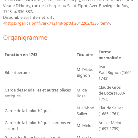
Bibliographie historique de la Bibliothèque nationale de
Veude D’Houry, rue de la Harpe, au Saint-Eſprit. Avec Privilège du Roy,
France
1743, p. 336-337.
Disponible sur Internet, url :
<
https://gallica.bnf.fr/ark:/12148/bpt6k2042262/f336.item
Dictionnaire de la BnF
>.
Dictionnaire BnF : recherche avancée
Organigramme
Dictionnaire BnF : index
Forme
Fonction en 1743
Titulaire
Dictionnaire des fonds spéciaux et des principales collections et
normalisée
provenances
Jean-
M. l'Abbé
Bibliothécaire
Paul Bignon (1662-
Recherche de fonds, collections et provenances
Bignon
1743)
L'histoire de la BnF en objets
Claude Gros
Garde des Médailles et autres pièces
M. de
de Boze (1680-
antiques
Boze
Explorer
1753)
M. L’Abbé
Claude Sallier
Organigrammes de la bibliothèque
Garde de la bibliothèque
Sallier
(1685-1761)
Rapports d'activité de la Bibliothèque
Garde de la bibliothèque, commis en
Anicet Melot
M. Melot
Répertoire
second
(1697-1759)
Garde des Planches gravées et
M. de la