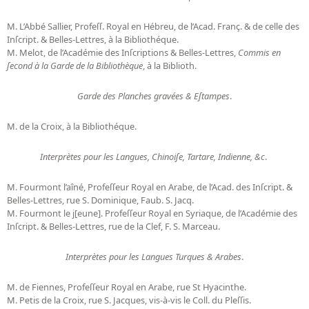
M. L’Abbé Sallier, Profeſſ. Royal en Hébreu, de l’Acad. Franç. & de celle des
Inſcript. & Belles-Lettres, à la Bibliothéque.
M. Melot, de l’Académie des Inſcriptions & Belles-Lettres,
Commis en
ſecond à la Garde de la Bibliothèque
, à la Biblioth.
Garde des Planches gravées & Eſtampes
.
M. de la Croix, à la Bibliothéque.
Interprètes pour les Langues, Chinoiſe, Tartare, Indienne, &c
.
M. Fourmont l’aîné, Profeſſeur Royal en Arabe, de l’Acad. des Inſcript. &
Belles-Lettres, rue S. Dominique, Faub. S. Jacq.
M. Fourmont le j[eune]. Profeſſeur Royal en Syriaque, de l’Académie des
Inſcript. & Belles-Lettres, rue de la Clef, F. S. Marceau.
Interprètes pour les Langues Turques & Arabes
.
M. de Fiennes, Profeſſeur Royal en Arabe, rue St Hyacinthe.
M. Petis de la Croix, rue S. Jacques, vis-à-vis le Coll. du Pleſſis.