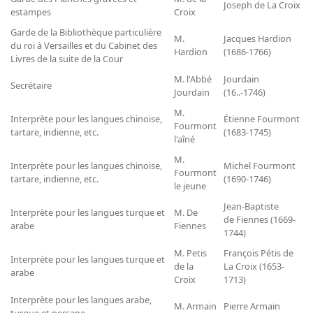
Répertoire des catalogues d'expositions
Joseph de La Croix
estampes
Croix
Répertoire des catalogues
Garde de la Bibliothèque particulière
M.
Jacques Hardion
du roi à Versailles et du Cabinet des
Répertoire des manuscrits du XXe siècle
Hardion
(1686-1766)
Livres de la suite de la Cour
M. l'Abbé
Jourdain
Publications
Secrétaire
Jourdain
(16..-1746)
Guides des sources publiés
M.
Interprète pour les langues chinoise,
Étienne Fourmont
Fourmont
tartare, indienne, etc.
(1683-1745)
Ouvrages et documents sur la BnF numérisés dans Gallica
l'aîné
Revue de la Bibliothèque nationale de France
M.
Interprète pour les langues chinoise,
Michel Fourmont
Fourmont
Directeurs de la Bibliothèque nationale du XIVe siècle à nos jours
tartare, indienne, etc.
(1690-1746)
le jeune
Listes et biographies des directeurs de départements
Jean-Baptiste
Interprète pour les langues turque et
M. De
de Fiennes (1669-
Implantations de la Bibliothèque nationale de France
arabe
Fiennes
1744)
Le fil de l'histoire (frise chonologique)
M. Petis
François Pétis de
Interprète pour les langues turque et
La Bibliothèque nationale de France à livre ouvert
de la
La Croix (1653-
arabe
Croix
1713)
Richelieu, Bibliothèques - Musée - Galeries
Interprète pour les langues arabe,
M. Armain
Pierre Armain
Gallica - Son histoire