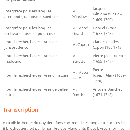
turque et persane
Dépôt de la Commission de récupération artistique
Jacques
Interprète pour les langues
M.
Bénigne Winslow
allemande, danoise et suédoise
Winslow
Appels
(1669-1760)
Interprète pour les langues
M. l'Abbé
Gabriel Girard
Appel à chercheurs : bourse Comité d’histoire de la BnF
esclavone, russe et polonaise
Girard
(1677-1748)
Appel à projets
Pour la recherche des livres de
Claude-Charles
M. Capon
jurisprudence
Capon (16..-1745)
Recherche de sujets de recherche
Pour la recherche des livres de
M.
Pierre-Jean Burette
médecine
Burette
(1655-1747)
Faire une suggestion de recherche
Pierre-
Fournir un témoignage et/ou un document
M. l'Abbé
Pour la recherche des livres d'histoire
Joseph Alary (1689-
Alary
1770)
Pour la recherche des livres de belles-
M.
Antoine Danchet
lettres
Danchet
(1671-1748)
Transcription
er
« La Bibliotheque du Roy tient ſans contredit le I
rang entre toutes les
Bibliothéques, ſoit par le nombre des Manuſcrits & des Livres imprimez