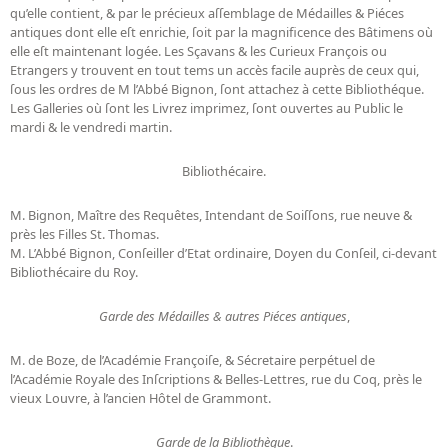
qu’elle contient, & par le précieux aſſemblage de Médailles & Piéces
antiques dont elle eſt enrichie, ſoit par la magnificence des Bâtimens où
elle eſt maintenant logée. Les Sçavans & les Curieux François ou
Etrangers y trouvent en tout tems un accès facile auprès de ceux qui,
ſous les ordres de M l’Abbé Bignon, ſont attachez à cette Bibliothéque.
Les Galleries où ſont les Livrez imprimez, ſont ouvertes au Public le
mardi & le vendredi martin.
Bibliothécaire.
M. Bignon, Maître des Requêtes, Intendant de Soiſſons, rue neuve &
près les Filles St. Thomas.
M. L’Abbé Bignon, Conſeiller d’Etat ordinaire, Doyen du Conſeil, ci-devant
Bibliothécaire du Roy.
Garde des Médailles & autres Piéces antiques
,
M. de Boze, de l’Académie Françoiſe, & Sécretaire perpétuel de
l’Académie Royale des Inſcriptions & Belles-Lettres, rue du Coq, près le
vieux Louvre, à l’ancien Hôtel de Grammont.
Garde de la Bibliothèque
.