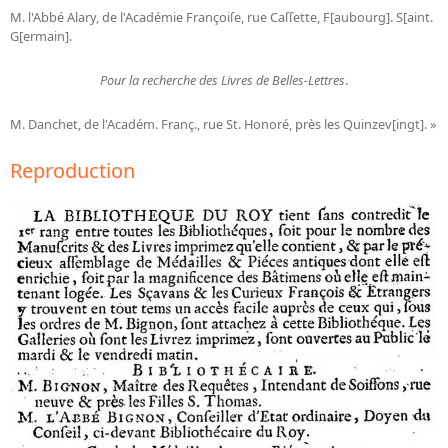
M. l'Abbé Alary, de l'Académie Françoiſe, rue Caſſette, F[aubourg]. S[aint.
G[ermain].
Pour la recherche des Livres de Belles-Lettres
.
M. Danchet, de l'Académ. Franç., rue St. Honoré, près les Quinzev[ingt]. »
Reproduction