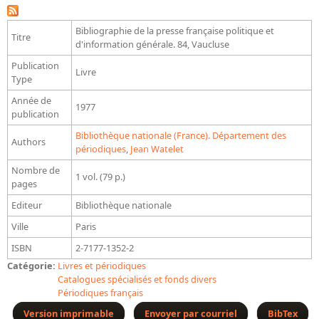
Bibliographie historique de la Bibliothèque nationale de
France
Bibliographie de la presse française politique et
Titre
d'information générale. 84, Vaucluse
Dictionnaire de la BnF
Publication
Livre
Dictionnaire BnF : recherche avancée
Type
Année de
Dictionnaire BnF : index
1977
publication
Dictionnaire des fonds spéciaux et des principales collections et
Bibliothèque nationale (France). Département des
Authors
provenances
périodiques
,
Jean Watelet
Recherche de fonds, collections et provenances
Nombre de
1 vol. (79 p.)
pages
L'histoire de la BnF en objets
Editeur
Bibliothèque nationale
Explorer
Ville
Paris
ISBN
2-7177-1352-2
Organigrammes de la bibliothèque
Catégorie:
Livres et périodiques
Rapports d'activité de la Bibliothèque
Catalogues spécialisés et fonds divers
Périodiques français
Répertoire
Version imprimable
Envoyer par courriel
BibTex