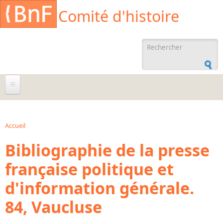
Aller au contenu principal
Cookies management panel
Comité d'histoire
Formulaire de
recherche
À propos
Agenda
Accueil
Vous êtes ici
Bibliographie de la presse
Ressources documentaires
française politique et
Archives administratives
d'information générale.
Archives orales
Bibliographies
84, Vaucluse
Bibliographie sur la BnF