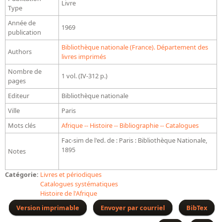
Livre
Bibliographie historique de la Bibliothèque nationale de
Type
France
Année de
1969
publication
Dictionnaire de la BnF
Bibliothèque nationale (France). Département des
Authors
Dictionnaire BnF : recherche avancée
livres imprimés
Dictionnaire BnF : index
Nombre de
1 vol. (IV-312 p.)
pages
Dictionnaire des fonds spéciaux et des principales collections et
Editeur
Bibliothèque nationale
provenances
Ville
Paris
Recherche de fonds, collections et provenances
Mots clés
Afrique -- Histoire -- Bibliographie -- Catalogues
L'histoire de la BnF en objets
Fac-sim de l'ed. de : Paris : Bibliothèque Nationale,
1895
Notes
Explorer
Catégorie:
Livres et périodiques
Organigrammes de la bibliothèque
Catalogues systématiques
Rapports d'activité de la Bibliothèque
Histoire de l'Afrique
Répertoire
Version imprimable
Envoyer par courriel
BibTex