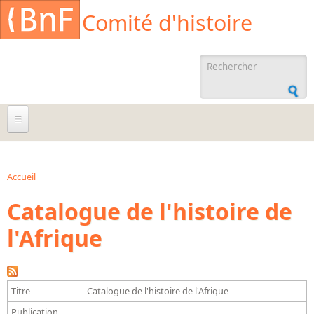
Aller au contenu principal
Cookies management panel
Comité d'histoire
Formulaire de
recherche
À propos
Agenda
Accueil
Vous êtes ici
Catalogue de l'histoire de
Ressources documentaires
l'Afrique
Archives administratives
Archives orales
Bibliographies
Titre
Catalogue de l'histoire de l'Afrique
Bibliographie sur la BnF
Publication