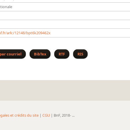
tionale
bnf.fr/ark:/12148/bpt6k209462x
par courriel
BibTex
RTF
RIS
gales et crédits du site
|
CGU
| BnF, 2018- ...