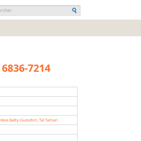
ulaire de recherche
 6836-7214
iève Balty-Guesdon
,
Tal Tamari