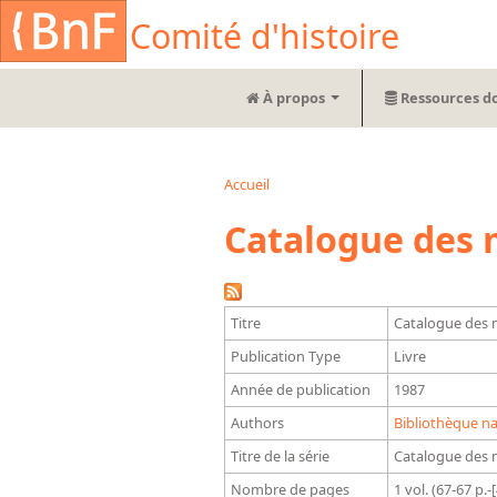
Aller au contenu principal
Cookies management panel
Comité d'histoire
À propos
Ressources d
Accueil
Vous êtes ici
Catalogue des m
Titre
Catalogue des m
Publication Type
Livre
Année de publication
1987
Authors
Bibliothèque na
Titre de la série
Catalogue des 
Nombre de pages
1 vol. (67-67 p.-[