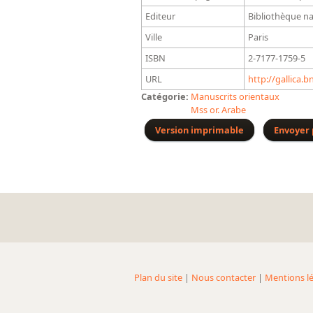
Editeur
Bibliothèque na
Ville
Paris
ISBN
2-7177-1759-5
URL
http://gallica.
Catégorie:
Manuscrits orientaux
Mss or. Arabe
Version imprimable
Envoyer 
Plan du site
|
Nous contacter
|
Mentions lé