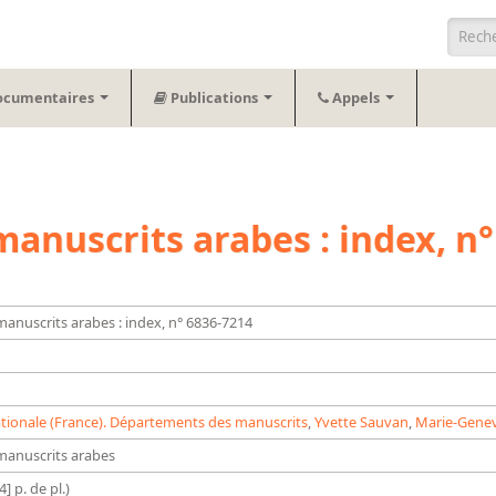
Form
ocumentaires
Publications
Appels
anuscrits arabes : index, n°
anuscrits arabes : index, n° 6836-7214
tionale (France). Départements des manuscrits
,
Yvette Sauvan
,
Marie-Genev
manuscrits arabes
4] p. de pl.)