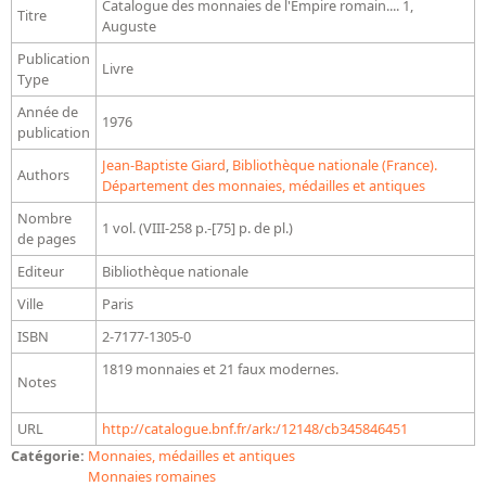
Catalogue des monnaies de l'Empire romain.... 1,
Titre
Bibliographie historique de la Bibliothèque nationale de
Auguste
France
Publication
Livre
Type
Dictionnaire de la BnF
Année de
Dictionnaire BnF : recherche avancée
1976
publication
Dictionnaire BnF : index
Jean-Baptiste Giard
,
Bibliothèque nationale (France).
Authors
Département des monnaies, médailles et antiques
Dictionnaire des fonds spéciaux et des principales collections et
Nombre
provenances
1 vol. (VIII-258 p.-[75] p. de pl.)
de pages
Recherche de fonds, collections et provenances
Editeur
Bibliothèque nationale
L'histoire de la BnF en objets
Ville
Paris
ISBN
2-7177-1305-0
Explorer
1819 monnaies et 21 faux modernes.
Notes
Organigrammes de la bibliothèque
Rapports d'activité de la Bibliothèque
URL
http://catalogue.bnf.fr/ark:/12148/cb345846451
Répertoire
Catégorie:
Monnaies, médailles et antiques
Monnaies romaines