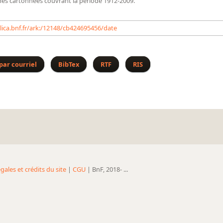
hes cartonnées couvrant la période 1912-2009.
llica.bnf.fr/ark:/12148/cb424695456/date
par courriel
BibTex
RTF
RIS
gales et crédits du site
|
CGU
| BnF, 2018- ...