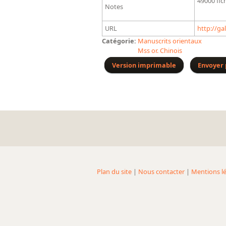
49000 fic
Notes
URL
http://ga
Catégorie:
Manuscrits orientaux
Mss or. Chinois
Version imprimable
Envoyer 
Plan du site
|
Nous contacter
|
Mentions lé