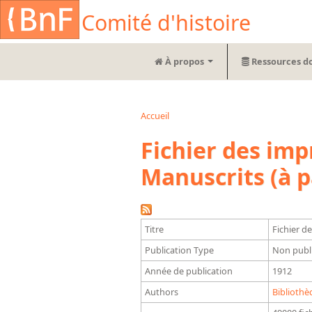
Aller au contenu principal
Cookies management panel
Comité d'histoire
À propos
Ressources d
Accueil
Vous êtes ici
Fichier des im
Manuscrits (à p
Titre
Fichier d
Publication Type
Non publ
Année de publication
1912
Authors
Bibliothè