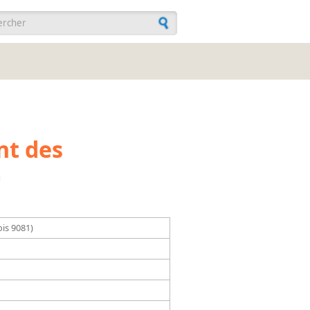
ulaire de recherche
nt des
)
ois 9081)