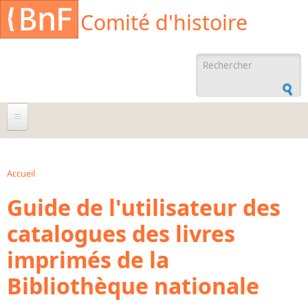
Aller au contenu principal
Cookies management panel
Comité d'histoire
Formulaire de
recherche
À propos
Agenda
Accueil
Vous êtes ici
Guide de l'utilisateur des
Ressources documentaires
catalogues des livres
Archives administratives
imprimés de la
Archives orales
Bibliographies
Bibliothèque nationale
Bibliographie sur la BnF