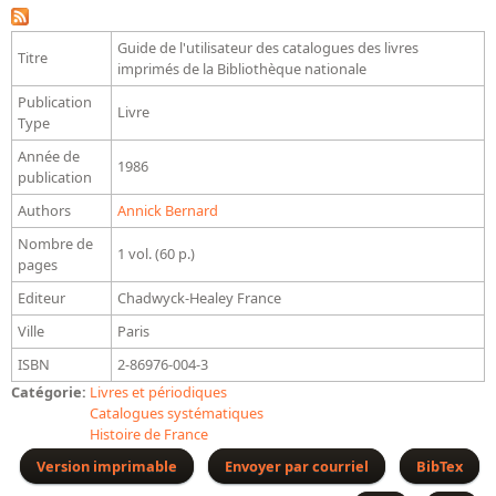
Bibliographie historique de la Bibliothèque nationale de
France
Guide de l'utilisateur des catalogues des livres
Titre
imprimés de la Bibliothèque nationale
Dictionnaire de la BnF
Publication
Livre
Dictionnaire BnF : recherche avancée
Type
Année de
Dictionnaire BnF : index
1986
publication
Dictionnaire des fonds spéciaux et des principales collections et
Authors
Annick Bernard
provenances
Nombre de
1 vol. (60 p.)
Recherche de fonds, collections et provenances
pages
Editeur
Chadwyck-Healey France
L'histoire de la BnF en objets
Ville
Paris
Explorer
ISBN
2-86976-004-3
Catégorie:
Organigrammes de la bibliothèque
Livres et périodiques
Catalogues systématiques
Rapports d'activité de la Bibliothèque
Histoire de France
Répertoire
Version imprimable
Envoyer par courriel
BibTex