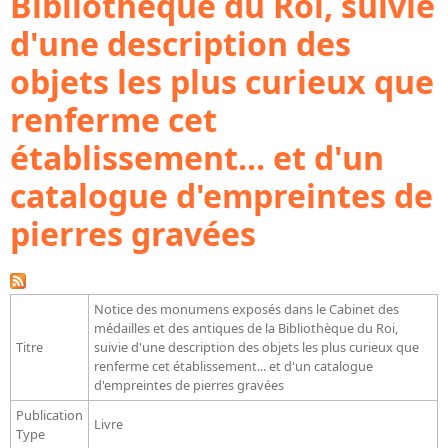
Bibliothèque du Roi, suivie
Bibliographie historique de la Bibliothèque nationale de
d'une description des
France
objets les plus curieux que
Dictionnaire de la BnF
renferme cet
Dictionnaire BnF : recherche avancée
Dictionnaire BnF : index
établissement... et d'un
Dictionnaire des fonds spéciaux et des principales collections et
catalogue d'empreintes de
provenances
pierres gravées
Recherche de fonds, collections et provenances
L'histoire de la BnF en objets
Notice des monumens exposés dans le Cabinet des
Explorer
médailles et des antiques de la Bibliothèque du Roi,
Titre
suivie d'une description des objets les plus curieux que
Organigrammes de la bibliothèque
renferme cet établissement... et d'un catalogue
Rapports d'activité de la Bibliothèque
d'empreintes de pierres gravées
Publication
Répertoire
Livre
Type