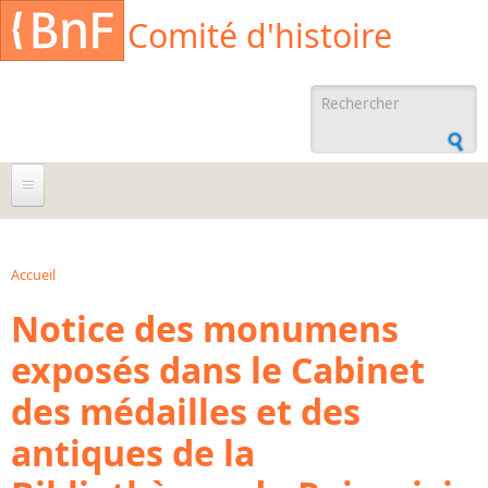
Aller au contenu principal
Cookies management panel
Comité d'histoire
Formulaire de
recherche
À propos
Agenda
Accueil
Vous êtes ici
Notice des monumens
Ressources documentaires
exposés dans le Cabinet
Archives administratives
des médailles et des
Archives orales
Bibliographies
antiques de la
Bibliographie sur la BnF