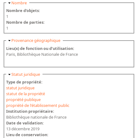
Masquer
Nombre
Nombre d'objets:
1
Nombre de parties:
1
Masquer
Provenance géographique
Lieu(x) de fonction ou d’utilisation:
Paris, Bibliothèque Nationale de France
Masquer
Statut juridique
Type de propriété:
statut juridique
statut de la propriété
propriété publique
propriété de l'établissement public
Institution propriétaire:
Bibliothèque nationale de France
Date de validation:
13 décembre 2019
Lieu de conservation: