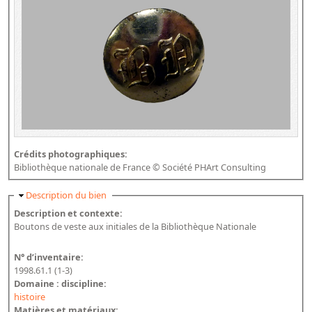
Crédits photographiques:
Bibliothèque nationale de France © Société PHArt Consulting
Masquer
Description du bien
Description et contexte:
Boutons de veste aux initiales de la Bibliothèque Nationale
N° d’inventaire:
1998.61.1 (1-3)
Domaine : discipline:
histoire
Matières et matériaux: