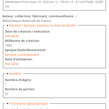
Dimensions hors tout : H : 22,6 cm / L : 18 cm / E : 2,1 cm Poids : 0,287
cm
Auteur, collecteur, fabricant, commanditaire...:
Bibliothèque Nationale de France
Masquer
Datation : époque, datation ou date de récolte
Date de création / exécution:
20e siècle
Millésime de création:
1993
Epoque/Style/Mouvement:
époque contemporaine
Date d'utilisation:
20e siècle
Masquer
Nombre
Nombre d'objets:
1
Nombre de parties:
57
Masquer
Provenance géographique