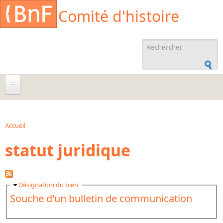
Aller au contenu principal
Cookies management panel
Comité d'histoire
Formulaire de
recherche
À propos
Agenda
Accueil
Vous êtes ici
statut juridique
Ressources documentaires
Archives administratives
Archives orales
Masquer
Désignation du bien
Souche d'un bulletin de communication
Bibliographies
Bibliographie sur la BnF