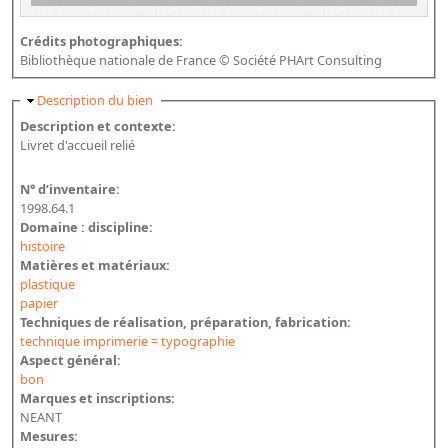
Crédits photographiques:
Bibliothèque nationale de France © Société PHArt Consulting
Masquer
Description du bien
Description et contexte:
Livret d'accueil relié
N° d’inventaire:
1998.64.1
Domaine : discipline:
histoire
Matières et matériaux:
plastique
papier
Techniques de réalisation, préparation, fabrication:
technique imprimerie = typographie
Aspect général:
bon
Marques et inscriptions:
NEANT
Mesures: