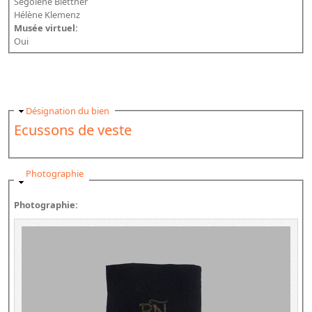
Ségolène Blettner
Hélène Klemenz
Musée virtuel:
Oui
Masquer
Désignation du bien
Ecussons de veste
Masquer
Photographie
Photographie: