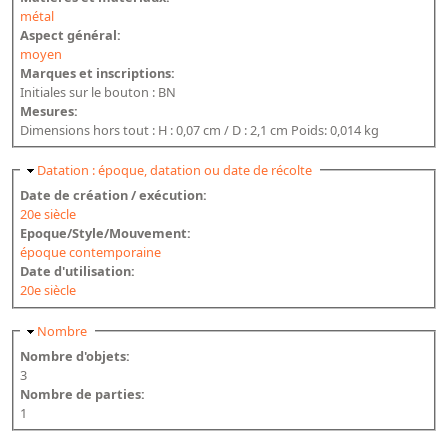
métal
Aspect général:
moyen
Marques et inscriptions:
Initiales sur le bouton : BN
Mesures:
Dimensions hors tout : H : 0,07 cm / D : 2,1 cm Poids: 0,014 kg
Masquer
Datation : époque, datation ou date de récolte
Date de création / exécution:
20e siècle
Epoque/Style/Mouvement:
époque contemporaine
Date d'utilisation:
20e siècle
Masquer
Nombre
Nombre d'objets:
3
Nombre de parties:
1