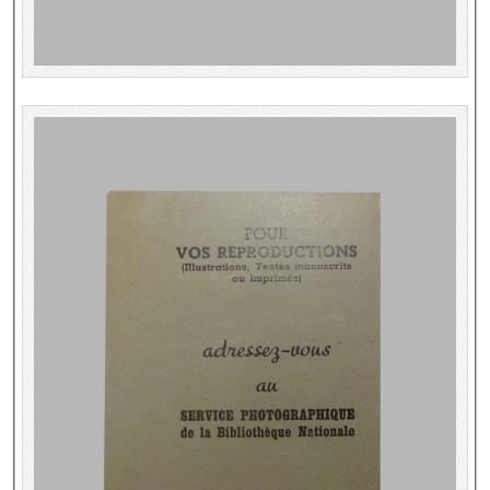
Répertoire des catalogues d'expositions
Répertoire des catalogues
Répertoire des manuscrits du XXe siècle
Publications
Guides des sources publiés
Ouvrages et documents sur la BnF numérisés dans Gallica
Revue de la Bibliothèque nationale de France
Directeurs de la Bibliothèque nationale du XIVe siècle à nos jours
Listes et biographies des directeurs de départements
Implantations de la Bibliothèque nationale de France
Le fil de l'histoire (frise chonologique)
La Bibliothèque nationale de France à livre ouvert
Richelieu, Bibliothèques - Musée - Galeries
Gallica - Son histoire