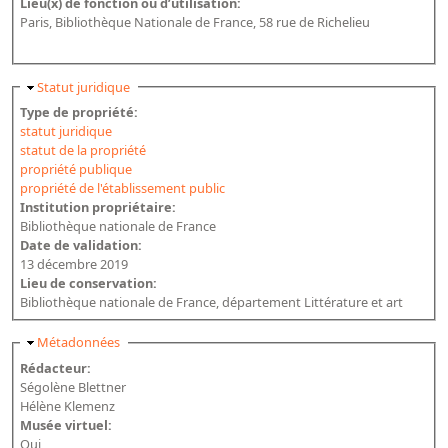
Lieu(x) de fonction ou d’utilisation:
Paris, Bibliothèque Nationale de France, 58 rue de Richelieu
Masquer
Statut juridique
Type de propriété:
statut juridique
statut de la propriété
propriété publique
propriété de l'établissement public
Institution propriétaire:
Bibliothèque nationale de France
Date de validation:
13 décembre 2019
Lieu de conservation:
Bibliothèque nationale de France, département Littérature et art
Masquer
Métadonnées
Rédacteur:
Ségolène Blettner
Hélène Klemenz
Musée virtuel:
Oui