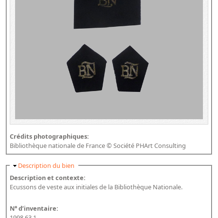
Crédits photographiques:
Bibliothèque nationale de France © Société PHArt Consulting
Masquer
Description du bien
Description et contexte:
Ecussons de veste aux initiales de la Bibliothèque Nationale.
N° d’inventaire:
1998.63.1