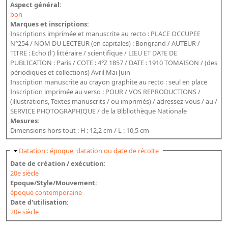
Aspect général:
bon
Marques et inscriptions:
Inscriptions imprimée et manuscrite au recto : PLACE OCCUPEE
N°254 / NOM DU LECTEUR (en capitales) : Bongrand / AUTEUR /
TITRE : Echo (l') littéraire / scientifique / LIEU ET DATE DE
PUBLICATION : Paris / COTE : 4°Z 1857 / DATE : 1910 TOMAISON / (des
périodiques et collections) Avril Mai Juin
Inscription manuscrite au crayon graphite au recto : seul en place
Inscription imprimée au verso : POUR / VOS REPRODUCTIONS /
(illustrations, Textes manuscrits / ou imprimés) / adressez-vous / au /
SERVICE PHOTOGRAPHIQUE / de la Bibliothèque Nationale
Mesures:
Dimensions hors tout : H : 12,2 cm / L : 10,5 cm
Masquer
Datation : époque, datation ou date de récolte
Date de création / exécution:
20e siècle
Epoque/Style/Mouvement:
époque contemporaine
Date d'utilisation:
20e siècle