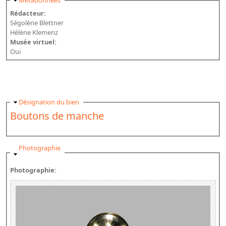
Masquer
Métadonnées
Rédacteur:
Ségolène Blettner
Hélène Klemenz
Musée virtuel:
Oui
Masquer
Désignation du bien
Boutons de manche
Masquer
Photographie
Photographie: