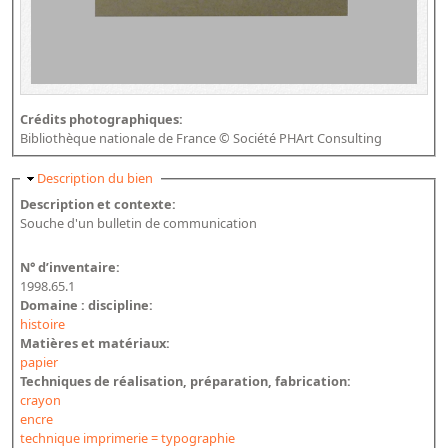
Dépôt de la Commission de récupération artistique
Appels
Appel à chercheurs : bourse Comité d’histoire de la BnF
Crédits photographiques:
Bibliothèque nationale de France © Société PHArt Consulting
Appel à projets
Recherche de sujets de recherche
Masquer
Description du bien
Description et contexte:
Faire une suggestion de recherche
Souche d'un bulletin de communication
Fournir un témoignage et/ou un document
N° d’inventaire:
1998.65.1
Domaine : discipline:
histoire
Matières et matériaux:
papier
Techniques de réalisation, préparation, fabrication:
crayon
encre
technique imprimerie = typographie