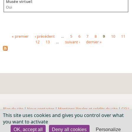
Musée virtuel:
Oui
« premier
‹ précédent
…
5
6
7
8
9
10
11
12
13
…
suivant ›
dernier »
Pages
Plan du site
|
Nous contacter
|
Mentions légales et crédits du site
|
CGU
This site uses cookies and gives you control over what
| BnF, 2018- ...
you want to activate
OK, accept all
Deny all cookies
Personalize