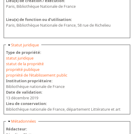
Lieu(x) de création / exécution:
Paris, Bibliothèque Nationale de France
Lieu(x) de fonction ou d’utilisation:
Paris, Bibliothèque Nationale de France, 58 rue de Richelieu
Masquer
Statut juridique
Type de propriété:
statut juridique
statut de la propriété
propriété publique
propriété de l'établissement public
Institution propriétaire:
Bibliothèque nationale de France
Date de validation:
13 décembre 2019
Lieu de conservation:
Bibliothèque nationale de France, département Littérature et art
Masquer
Métadonnées
Rédacteur: