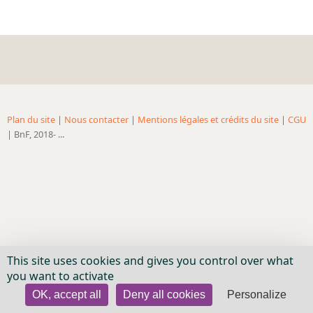
Bibliographie historique de la Bibliothèque nationale de
France
Dictionnaire de la BnF
Dictionnaire BnF : recherche avancée
Dictionnaire BnF : index
Plan du site
|
Nous contacter
|
Mentions légales et crédits du site
|
CGU
Dictionnaire des fonds spéciaux et des principales collections et
| BnF, 2018- ...
provenances
Recherche de fonds, collections et provenances
L'histoire de la BnF en objets
Explorer
Organigrammes de la bibliothèque
This site uses cookies and gives you control over what
Rapports d'activité de la Bibliothèque
you want to activate
Répertoire
OK, accept all
Deny all cookies
Personalize