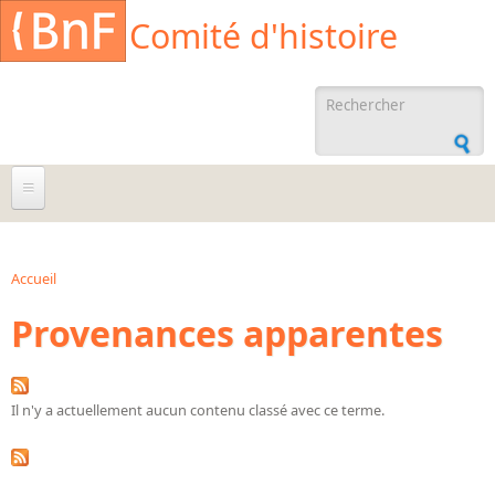
Aller au contenu principal
Cookies management panel
Comité d'histoire
Formulaire de
recherche
À propos
Agenda
Accueil
Vous êtes ici
Provenances apparentes
Ressources documentaires
Archives administratives
Archives orales
Il n'y a actuellement aucun contenu classé avec ce terme.
Bibliographies
Bibliographie sur la BnF