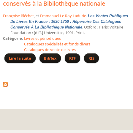
conservés à la Bibliothèque nationale
Bibliographie historique de la Bibliothèque nationale de
France
Françoise Bléchet
, et
Emmanuel Le Roy Ladurie
.
Les Ventes Publiques
De Livres En France : 1630-1750 : Répertoire Des Catalogues
Dictionnaire de la BnF
. Oxford ; Paris: Voltaire
Conservés À La Bibliothèque Nationale
Foundation : [diff.] Universitas, 1991. Print.
Dictionnaire BnF : recherche avancée
Catégorie:
Livres et périodiques
Dictionnaire BnF : index
Catalogues spécialisés et fonds divers
Catalogues de vente de livres
Dictionnaire des fonds spéciaux et des principales collections et
Lire la suite
de Les ventes publiques de livres en France : 1630-
BibTex
RTF
RIS
provenances
1750 : répertoire des catalogues conservés à la
Bibliothèque nationale
Recherche de fonds, collections et provenances
L'histoire de la BnF en objets
Explorer
Organigrammes de la bibliothèque
Rapports d'activité de la Bibliothèque
Répertoire