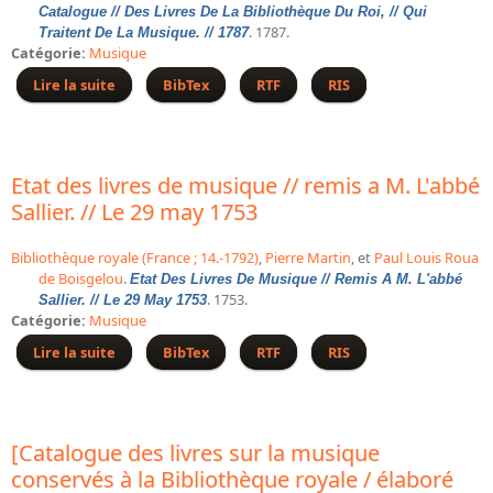
Catalogue // Des Livres De La Bibliothèque Du Roi, // Qui
Bibliographie historique de la Bibliothèque nationale de
. 1787.
Traitent De La Musique. // 1787
France
Catégorie:
Musique
Dictionnaire de la BnF
Lire la suite
de Catalogue // des Livres de la Bibliothèque du Roi, //
BibTex
RTF
RIS
qui traitent de la Musique. // 1787
Dictionnaire BnF : recherche avancée
Dictionnaire BnF : index
Etat des livres de musique // remis a M. L'abbé
Dictionnaire des fonds spéciaux et des principales collections et
Sallier. // Le 29 may 1753
provenances
Bibliothèque royale (France ; 14.-1792)
,
Pierre Martin
, et
Paul Louis Roua
Recherche de fonds, collections et provenances
de Boisgelou
.
Etat Des Livres De Musique // Remis A M. L'abbé
. 1753.
Sallier. // Le 29 May 1753
L'histoire de la BnF en objets
Catégorie:
Musique
Explorer
Lire la suite
de Etat des livres de musique // remis a M. L'abbé
BibTex
RTF
RIS
Sallier. // Le 29 may 1753
Organigrammes de la bibliothèque
Rapports d'activité de la Bibliothèque
[Catalogue des livres sur la musique
Répertoire
conservés à la Bibliothèque royale / élaboré