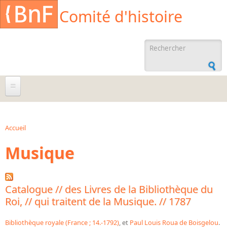
Aller au contenu principal
Cookies management panel
Comité d'histoire
Formulaire de
recherche
À propos
Agenda
Accueil
Vous êtes ici
Musique
Ressources documentaires
Archives administratives
Archives orales
Catalogue // des Livres de la Bibliothèque du
Roi, // qui traitent de la Musique. // 1787
Bibliographies
Bibliographie sur la BnF
Bibliothèque royale (France ; 14.-1792)
, et
Paul Louis Roua de Boisgelou
.