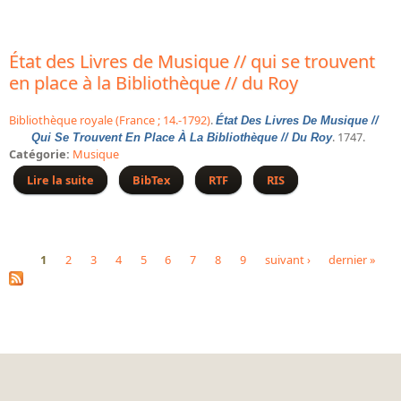
manuscrit]
Dépôt de la Commission de récupération artistique
État des Livres de Musique // qui se trouvent
Appels
en place à la Bibliothèque // du Roy
Appel à chercheurs : bourse Comité d’histoire de la BnF
Bibliothèque royale (France ; 14.-1792)
.
État Des Livres De Musique //
Appel à projets
. 1747.
Qui Se Trouvent En Place À La Bibliothèque // Du Roy
Catégorie:
Musique
Recherche de sujets de recherche
Lire la suite
de État des Livres de Musique // qui se trouvent en
BibTex
RTF
RIS
Faire une suggestion de recherche
place à la Bibliothèque // du Roy
Fournir un témoignage et/ou un document
1
2
3
4
5
6
7
8
9
suivant ›
dernier »
Pages