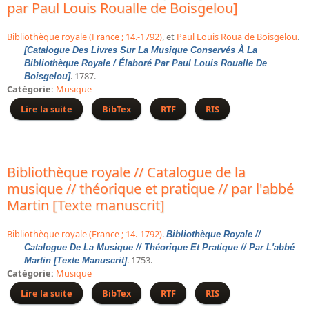
Répertoire des catalogues d'expositions
par Paul Louis Roualle de Boisgelou]
Répertoire des catalogues
Bibliothèque royale (France ; 14.-1792)
, et
Paul Louis Roua de Boisgelou
.
Répertoire des manuscrits du XXe siècle
[Catalogue Des Livres Sur La Musique Conservés À La
Bibliothèque Royale / Élaboré Par Paul Louis Roualle De
. 1787.
Boisgelou]
Publications
Catégorie:
Musique
Lire la suite
de [Catalogue des livres sur la musique conservés à la
BibTex
RTF
RIS
Guides des sources publiés
Bibliothèque royale / élaboré par Paul Louis Roualle
Ouvrages et documents sur la BnF numérisés dans Gallica
de Boisgelou]
Revue de la Bibliothèque nationale de France
Bibliothèque royale // Catalogue de la
Directeurs de la Bibliothèque nationale du XIVe siècle à nos jours
musique // théorique et pratique // par l'abbé
Listes et biographies des directeurs de départements
Martin [Texte manuscrit]
Implantations de la Bibliothèque nationale de France
Bibliothèque royale (France ; 14.-1792)
.
Bibliothèque Royale //
Le fil de l'histoire (frise chonologique)
Catalogue De La Musique // Théorique Et Pratique // Par L'abbé
. 1753.
La Bibliothèque nationale de France à livre ouvert
Martin [Texte Manuscrit]
Catégorie:
Musique
Richelieu, Bibliothèques - Musée - Galeries
Lire la suite
de Bibliothèque royale // Catalogue de la musique //
BibTex
RTF
RIS
Gallica - Son histoire
théorique et pratique // par l'abbé Martin [Texte