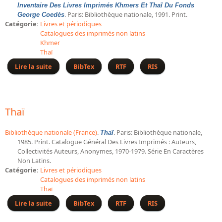
Inventaire Des Livres Imprimés Khmers Et Thaï Du Fonds
Bibliographie historique de la Bibliothèque nationale de
. Paris: Bibliothèque nationale, 1991. Print.
George Coedès
France
Catégorie:
Livres et périodiques
Catalogues des imprimés non latins
Dictionnaire de la BnF
Khmer
Thaï
Dictionnaire BnF : recherche avancée
Lire la suite
de Inventaire des livres imprimés khmers et thaï du
BibTex
RTF
RIS
Dictionnaire BnF : index
fonds George Coedès
Dictionnaire des fonds spéciaux et des principales collections et
provenances
Thaï
Recherche de fonds, collections et provenances
Bibliothèque nationale (France)
.
. Paris: Bibliothèque nationale,
Thaï
L'histoire de la BnF en objets
1985. Print. Catalogue Général Des Livres Imprimés : Auteurs,
Collectivités Auteurs, Anonymes, 1970-1979. Série En Caractères
Explorer
Non Latins.
Catégorie:
Livres et périodiques
Organigrammes de la bibliothèque
Catalogues des imprimés non latins
Thaï
Rapports d'activité de la Bibliothèque
Lire la suite
de Thaï
BibTex
RTF
RIS
Répertoire