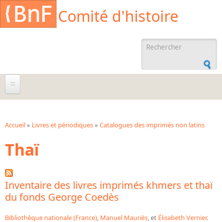
Aller au contenu principal
Cookies management panel
Comité d'histoire
Formulaire de
recherche
À propos
Agenda
Accueil
»
Livres et périodiques
»
Catalogues des imprimés non latins
Vous êtes ici
Thaï
Ressources documentaires
Archives administratives
Archives orales
Inventaire des livres imprimés khmers et thaï
du fonds George Coedès
Bibliographies
Bibliographie sur la BnF
Bibliothèque nationale (France)
,
Manuel Mauriès
, et
Élisabeth Vernier
.