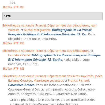
124.
BibTex
RTF
RIS
1978
Bibliothèque nationale (France). Département des périodiques
,
Jean
Watelet
, et
Michel Margueritte
.
Bibliographie De La Presse
. Paris:
Française Politique Et D'information Générale. 83, Var
Bibliothèque nationale, 1978. Print.
BibTex
RTF
RIS
Bibliothèque nationale (France). Département des périodiques
, et
Laurence Varret
.
Bibliographie De La Presse Française Politique
. Paris: Bibliothèque
Et D'information Générale. 72, Sarthe
nationale, 1978. Print.
BibTex
RTF
RIS
Bibliothèque nationale (France). Département des livres imprimés
,
Josée
Balagna Coustou
,
Mauricette Levasseur
, et
Francis Richard
.
. Paris: Bibliothèque nationale, 1978. Web.
Caractères Arabes
Catalogue Général Des Livres Imprimés : Auteurs, Collectivités-
Auteurs, Anonymes, 1960-1969. 2, Caractères Non Latins.
Ordre alphabétique latin des formes arabes translittérées des
auteurs et des tires d'anonymes ; index des titres