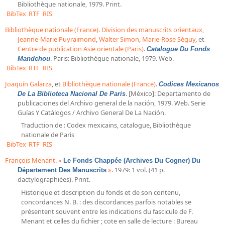
Bibliothèque nationale, 1979. Print.
BibTex
RTF
RIS
Bibliothèque nationale (France). Division des manuscrits orientaux
,
Jeanne-Marie Puyraimond
,
Walter Simon
,
Marie-Rose Séguy
, et
Centre de publication Asie orientale (Paris)
.
Catalogue Du Fonds
. Paris: Bibliothèque nationale, 1979. Web.
Mandchou
BibTex
RTF
RIS
Joaquín Galarza
, et
Bibliothèque nationale (France)
.
Codices Mexicanos
. [México]: Departamento de
De La Biblioteca Nacional De Paris
publicaciones del Archivo general de la nación, 1979. Web. Serie
Guías Y Catálogos / Archivo General De La Nación.
Traduction de : Codex mexicains, catalogue, Bibliothèque
nationale de Paris
BibTex
RTF
RIS
François Menant
.
«
Le Fonds Chappée (Archives Du Cogner) Du
»
. 1979: 1 vol. (41 p.
Département Des Manuscrits
dactylographiées). Print.
Historique et description du fonds et de son contenu,
concordances N. B. : des discordances parfois notables se
présentent souvent entre les indications du fascicule de F.
Menant et celles du fichier ; cote en salle de lecture : Bureau