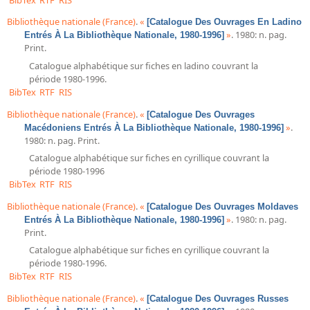
Répertoire des catalogues d'expositions
Bibliothèque nationale (France)
.
«
[Catalogue Des Ouvrages En Ladino
Répertoire des catalogues
»
. 1980: n. pag.
Entrés À La Bibliothèque Nationale, 1980-1996]
Répertoire des manuscrits du XXe siècle
Print.
Catalogue alphabétique sur fiches en ladino couvrant la
période 1980-1996.
Publications
BibTex
RTF
RIS
Guides des sources publiés
Bibliothèque nationale (France)
.
«
[Catalogue Des Ouvrages
»
.
Macédoniens Entrés À La Bibliothèque Nationale, 1980-1996]
Ouvrages et documents sur la BnF numérisés dans Gallica
1980: n. pag. Print.
Revue de la Bibliothèque nationale de France
Catalogue alphabétique sur fiches en cyrillique couvrant la
période 1980-1996
Directeurs de la Bibliothèque nationale du XIVe siècle à nos jours
BibTex
RTF
RIS
Listes et biographies des directeurs de départements
Bibliothèque nationale (France)
.
«
[Catalogue Des Ouvrages Moldaves
Implantations de la Bibliothèque nationale de France
»
. 1980: n. pag.
Entrés À La Bibliothèque Nationale, 1980-1996]
Print.
Le fil de l'histoire (frise chonologique)
Catalogue alphabétique sur fiches en cyrillique couvrant la
La Bibliothèque nationale de France à livre ouvert
période 1980-1996.
BibTex
RTF
RIS
Richelieu, Bibliothèques - Musée - Galeries
Bibliothèque nationale (France)
.
«
[Catalogue Des Ouvrages Russes
Gallica - Son histoire