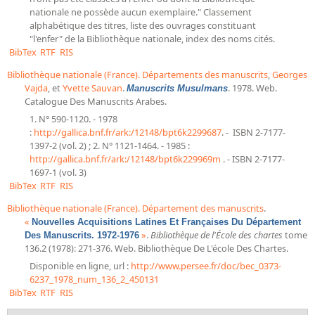
nationale ne possède aucun exemplaire." Classement
alphabétique des titres, liste des ouvrages constituant
"l'enfer" de la Bibliothèque nationale, index des noms cités.
BibTex
RTF
RIS
Bibliothèque nationale (France). Départements des manuscrits
,
Georges
Vajda
, et
Yvette Sauvan
.
. 1978. Web.
Manuscrits Musulmans
Catalogue Des Manuscrits Arabes.
1. N° 590-1120. - 1978
:
http://gallica.bnf.fr/ark:/12148/bpt6k2299687
. - ISBN 2-7177-
1397-2 (vol. 2) ; 2. N° 1121-1464. - 1985 :
http://gallica.bnf.fr/ark:/12148/bpt6k229969m
. - ISBN 2-7177-
1697-1 (vol. 3)
BibTex
RTF
RIS
Bibliothèque nationale (France). Département des manuscrits
.
«
Nouvelles Acquisitions Latines Et Françaises Du Département
»
.
Bibliothèque de l'École des chartes
tome
Des Manuscrits. 1972-1976
136.2 (1978): 271-376. Web. Bibliothèque De L'école Des Chartes.
Disponible en ligne, url :
http://www.persee.fr/doc/bec_0373-
6237_1978_num_136_2_450131
BibTex
RTF
RIS