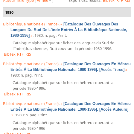
Auteur
Titre
Type
[
Année
]
Export 632 results:
BibTex
RTF
RIS
Bibliographie historique de la Bibliothèque nationale de
France
1980
Dictionnaire de la BnF
Bibliothèque nationale (France)
.
«
[Catalogue Des Ouvrages Des
Langues Du Sud De L'inde Entrés À La Bibliothèque Nationale,
Dictionnaire BnF : recherche avancée
»
. 1980: n. pag. Print.
1980-1996]
Dictionnaire BnF : index
Catalogue alphabétique sur fiches des langues du Sud de
l'Inde (dravidiennes, Dra) couvrant la période 1980-1996.
BibTex
RTF
RIS
Dictionnaire des fonds spéciaux et des principales collections et
provenances
Bibliothèque nationale (France)
.
«
[Catalogue Des Ouvrages En Hébreu
»
.
Entrés À La Bibliothèque Nationale, 1980-1996]. [Accès Titres]
Recherche de fonds, collections et provenances
1980: n. pag. Print.
Catalogue alphabétique sur fiches en hébreu couvrant la
L'histoire de la BnF en objets
période 1980-1996.
Explorer
BibTex
RTF
RIS
Bibliothèque nationale (France)
.
«
[Catalogue Des Ouvrages En Hébreu
Organigrammes de la bibliothèque
Entrés À La Bibliothèque Nationale, 1980-1996]. [Accès Auteurs]
»
. 1980: n. pag. Print.
Rapports d'activité de la Bibliothèque
Catalogue alphabétique sur fiches en hébreu couvrant la
Répertoire
période 1980-1996
BibTex
RTF
RIS