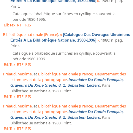
»
. 1980: n. pag.
Entrés À La Bibliothèque Nationale, 1980-1996]
Print.
Dépôt de la Commission de récupération artistique
Catalogue alphabétique sur fiches en cyrillique couvrant la
période 1980-1996.
Appels
BibTex
RTF
RIS
Appel à chercheurs : bourse Comité d’histoire de la BnF
Bibliothèque nationale (France)
.
«
[Catalogue Des Ouvrages Ukrainiens
»
. 1980: n. pag.
Entrés À La Bibliothèque Nationale, 1980-1996]
Appel à projets
Print.
Recherche de sujets de recherche
Catalogue alphabétique sur fiches en cyrillique couvrant la
période 1980-1996
Faire une suggestion de recherche
BibTex
RTF
RIS
Fournir un témoignage et/ou un document
Préaud, Maxime
, et
Bibliothèque nationale (France). Département des
estampes et de la photographie
.
Inventaire Du Fonds Français,
. Paris:
Graveurs Du Xviie Siècle. 8. 1, Sébastien Leclerc
Bibliothèque nationale, 1980. Print.
BibTex
RTF
RIS
Préaud, Maxime
, et
Bibliothèque nationale (France). Département des
estampes et de la photographie
.
Inventaire Du Fonds Français,
. Paris:
Graveurs Du Xviie Siècle. 9. 2, Sébastien Leclerc
Bibliothèque nationale, 1980. Print.
BibTex
RTF
RIS