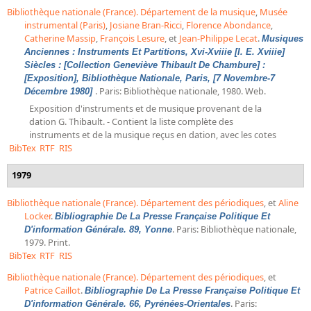
Bibliothèque nationale (France). Département de la musique
,
Musée
instrumental (Paris)
,
Josiane Bran-Ricci
,
Florence Abondance
,
Catherine Massip
,
François Lesure
, et
Jean-Philippe Lecat
.
Musiques
Anciennes : Instruments Et Partitions, Xvi-Xviiie [I. E. Xviiie]
Siècles : [Collection Geneviève Thibault De Chambure] :
[Exposition], Bibliothèque Nationale, Paris, [7 Novembre-7
. Paris: Bibliothèque nationale, 1980. Web.
Décembre 1980]
Exposition d'instruments et de musique provenant de la
dation G. Thibault. - Contient la liste complète des
instruments et de la musique reçus en dation, avec les cotes
BibTex
RTF
RIS
1979
Bibliothèque nationale (France). Département des périodiques
, et
Aline
Locker
.
Bibliographie De La Presse Française Politique Et
. Paris: Bibliothèque nationale,
D'information Générale. 89, Yonne
1979. Print.
BibTex
RTF
RIS
Bibliothèque nationale (France). Département des périodiques
, et
Patrice Caillot
.
Bibliographie De La Presse Française Politique Et
. Paris:
D'information Générale. 66, Pyrénées-Orientales