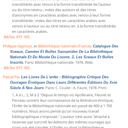
translittérés avec renvoi à la forme translittérée de l'auteur
ou du titre retenu ; index des auteurs et des titres
d'anonymes en caractères arabes avec renvoi à leur forme
translittérée ; index des titres en caractères arabes avec
renvoi à l'auteur ou au titre retenu en à la forme translittérée
en caractères arabes.
BibTex
RTF
RIS
Philippe Gignoux
, et
Bibliothèque nationale (France)
.
Catalogue Des
Sceaux, Camées Et Bulles Sassanides De La Bibliothèque
Nationale Et Du Musée Du Louvre. 2, Les Sceaux Et Bulles
. Paris: Bibliothèque nationale, 1978. Web.
Inscrits
BibTex
RTF
RIS
Pascal Pia
.
Les Livres De L'enfer : Bibliographie Critique Des
Ouvrages Érotiques Dans Leurs Différentes Éditions Du Xvie
. Paris: C. Coulet : A. Faure, 1978. Print.
Siècle À Nos Jours
1, A à L ; 2, M à Z "Depuis le temps où Apollinaire, Fleuret et
Perceau unirent leur connaissance de la littérature érotique,
l'Enfer de la Bibliothèque nationale est passé de 900 à 1 700
numéros. Nous avons pensé qu'un nouveau travail
bibliographique s'imposait." L'auteur s'est aussi "attaché à
recenser par surcroît les éditions des mêmes ouvrages qui
n'ont pas été classées à l'Enfer ou dont la Bibliothèque