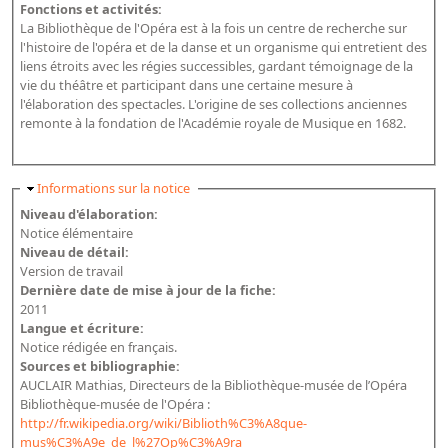
Répertoire des catalogues d'expositions
Fonctions et activités:
La Bibliothèque de l'Opéra est à la fois un centre de recherche sur
Répertoire des catalogues
l'histoire de l'opéra et de la danse et un organisme qui entretient des
Répertoire des manuscrits du XXe siècle
liens étroits avec les régies successibles, gardant témoignage de la
vie du théâtre et participant dans une certaine mesure à
l'élaboration des spectacles. L'origine de ses collections anciennes
Publications
remonte à la fondation de l'Académie royale de Musique en 1682.
Guides des sources publiés
Masquer
Informations sur la notice
Ouvrages et documents sur la BnF numérisés dans Gallica
Niveau d'élaboration:
Revue de la Bibliothèque nationale de France
Notice élémentaire
Niveau de détail:
Directeurs de la Bibliothèque nationale du XIVe siècle à nos jours
Version de travail
Listes et biographies des directeurs de départements
Dernière date de mise à jour de la fiche:
2011
Implantations de la Bibliothèque nationale de France
Langue et écriture:
Notice rédigée en français.
Le fil de l'histoire (frise chonologique)
Sources et bibliographie:
La Bibliothèque nationale de France à livre ouvert
AUCLAIR Mathias, Directeurs de la Bibliothèque-musée de l’Opéra
Bibliothèque-musée de l'Opéra :
Richelieu, Bibliothèques - Musée - Galeries
http://fr.wikipedia.org/wiki/Biblioth%C3%A8que-
Gallica - Son histoire
mus%C3%A9e_de_l%27Op%C3%A9ra