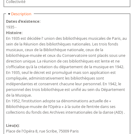
Collectivité
Bibliographie historique de la Bibliothèque nationale de
France
Masquer
Description
Dates d'existence:
Dictionnaire de la BnF
1935 -
Histoire:
Dictionnaire BnF : recherche avancée
En 1935 est décidée l' union des bibliothèques musicales de Paris, au
Dictionnaire BnF : index
sein de la Réunion des bibliothèques nationales. Les trois fonds
musicaux, ceux de la Bibliothèque nationale, ceux de la
Dictionnaire des fonds spéciaux et des principales collections et
bibliothèque-musée et ceux du Conservatoire sont placés sous une
provenances
direction unique. La réunion de ces bibliothèques est lente et ne
s'officialise qu'à la création du département de la musique en 1942.
Recherche de fonds, collections et provenances
En 1935, seul le décret est promulgué mais son application est
compliquée, administrativement les bibliothèques sont
L'histoire de la BnF en objets
indépendantes et conservent chacune leur personnel. En 1942, le
personnel des trois bibliothèque est unifié au sein du Département
Explorer
de la Musique.
En 1952, l’institution adopte sa dénominations actuelle de «
Organigrammes de la bibliothèque
Bibliothèque-musée de l’Opéra » à la suite de l’entrée dans ses
collections du fonds des Archives internationales de la danse (AID) .
Rapports d'activité de la Bibliothèque
Répertoire
Lieu(x):
Place de l'Opéra 8, rue Scribe, 75009 Paris