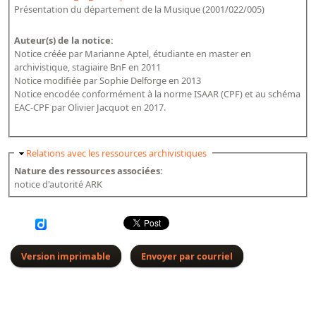
Présentation du département de la Musique (2001/022/005)
Dépôt de la Commission de récupération artistique
Auteur(s) de la notice:
Appels
Notice créée par Marianne Aptel, étudiante en master en
archivistique, stagiaire BnF en 2011
Appel à chercheurs : bourse Comité d’histoire de la BnF
Notice modifiée par Sophie Delforge en 2013
Notice encodée conformément à la norme ISAAR (CPF) et au schéma
Appel à projets
EAC-CPF par Olivier Jacquot en 2017.
Recherche de sujets de recherche
Faire une suggestion de recherche
Masquer
Relations avec les ressources archivistiques
Nature des ressources associées:
Fournir un témoignage et/ou un document
notice d'autorité ARK
Version imprimable
Envoyer par courriel