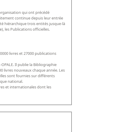
'organisation qui ont précédé
traitement continue depuis leur entrée
é hiérarchique trois entités jusque-là
, les Publications officielles.
 50000 livres et 27000 publications
OPALE. Il publie la Bibliographie
 000 livres nouveaux chaque année. Les
lles sont fournies sur différents
ique national.
res et internationales dont les