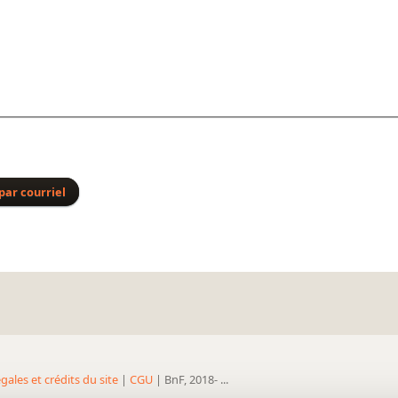
par courriel
gales et crédits du site
|
CGU
| BnF, 2018- ...