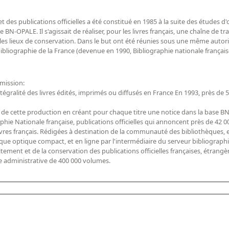
 des publications officielles a été constitué en 1985 à la suite des études d
 BN-OPALE. Il s'agissait de réaliser, pour les livres français, une chaîne de 
 les lieux de conservation. Dans le but ont été réunies sous une même autorit
 bibliographie de la France (devenue en 1990, Bibliographie nationale française)
 mission:
'intégralité des livres édités, imprimés ou diffusés en France En 1993, près de
e de cette production en créant pour chaque titre une notice dans la base BN-
raphie Nationale française, publications officielles qui annoncent près de 42
livres français. Rédigées à destination de la communauté des bibliothèques, e
que optique compact, et en ligne par l'intermédiaire du serveur bibliograph
raitement et de la conservation des publications officielles françaises, étrangè
e administrative de 400 000 volumes.