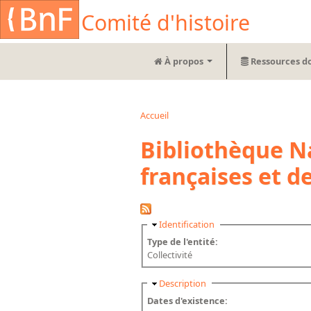
Aller au contenu principal
Cookies management panel
Comité d'histoire
À propos
Ressources d
Accueil
Vous êtes ici
Bibliothèque N
françaises et de
Masquer
Identification
Type de l'entité:
Collectivité
Masquer
Description
Dates d'existence: