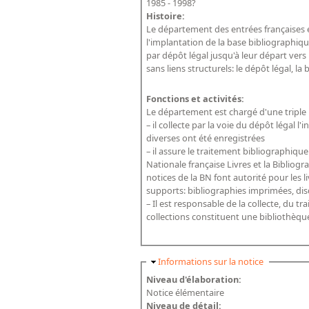
1985 - 1998?
Histoire:
Le département des entrées françaises et
l'implantation de la base bibliographique
par dépôt légal jusqu'à leur départ vers
sans liens structurels: le dépôt légal, la
Fonctions et activités:
Le département est chargé d'une triple
– il collecte par la voie du dépôt légal l
diverses ont été enregistrées
– il assure le traitement bibliographiqu
Nationale française Livres et la Bibliog
notices de la BN font autorité pour les 
supports: bibliographies imprimées, dis
– Il est responsable de la collecte, du t
collections constituent une bibliothèqu
Masquer
Informations sur la notice
Niveau d'élaboration:
Notice élémentaire
Niveau de détail: