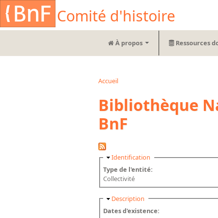
Aller au contenu principal
Cookies management panel
Comité d'histoire
À propos
Ressources d
Accueil
Vous êtes ici
Bibliothèque Na
BnF
Masquer
Identification
Type de l'entité:
Collectivité
Masquer
Description
Dates d'existence: