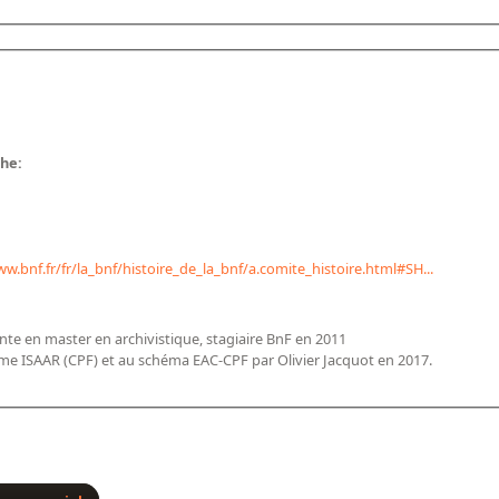
che:
ww.bnf.fr/fr/la_bnf/histoire_de_la_bnf/a.comite_histoire.html#SH...
nte en master en archivistique, stagiaire BnF en 2011
e ISAAR (CPF) et au schéma EAC-CPF par Olivier Jacquot en 2017.