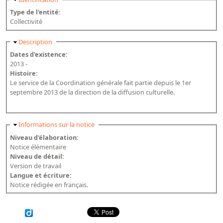
Bibliographie historique de la Bibliothèque nationale de
Type de l'entité:
France
Collectivité
Dictionnaire de la BnF
Masquer
Description
Dates d'existence:
Dictionnaire BnF : recherche avancée
2013 -
Dictionnaire BnF : index
Histoire:
Le service de la Coordination générale fait partie depuis le 1er
Dictionnaire des fonds spéciaux et des principales collections et
septembre 2013 de la direction de la diffusion culturelle.
provenances
Recherche de fonds, collections et provenances
Masquer
Informations sur la notice
Niveau d'élaboration:
L'histoire de la BnF en objets
Notice élémentaire
Explorer
Niveau de détail:
Version de travail
Langue et écriture:
Organigrammes de la bibliothèque
Notice rédigée en français.
Rapports d'activité de la Bibliothèque
Répertoire