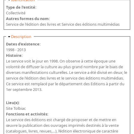
Bibliographie historique de la Bibliothèque nationale de
Type de l'entité:
France
Collectivité
Autres formes du nom:
Dictionnaire de la BnF
Service de l'édition des livres et Service des éditions multimédias
Dictionnaire BnF : recherche avancée
Masquer
Description
Dictionnaire BnF : index
Dates d'existence:
1998 - 2013
Dictionnaire des fonds spéciaux et des principales collections et
Histoire:
provenances
Le service voit le jour en 1998. On observe à cette époque une
volonté de diffuser la culture au plus grand nombre par le biais de
Recherche de fonds, collections et provenances
diverses manifestations culturelles. Le service a été divisé en deux; le
service de l'édition des livres et le service des éditions multimédias.
L'histoire de la BnF en objets
Ce service est remplacé par le département des Editions à partir du
1er septembre 2013.
Explorer
Lieu(x):
Organigrammes de la bibliothèque
Site Tolbiac
Fonctions et activités:
Rapports d'activité de la Bibliothèque
Le service des éditions est chargé de proposer et de mettre en
Répertoire
œuvre la publication des ouvrages imprimés destinés à la vente
(catalogues, livres, revues,…), l’édition électronique de caractère