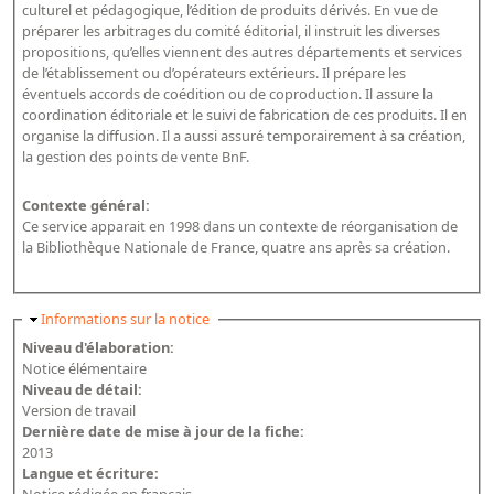
Répertoire des catalogues d'expositions
culturel et pédagogique, l’édition de produits dérivés. En vue de
préparer les arbitrages du comité éditorial, il instruit les diverses
Répertoire des catalogues
propositions, qu’elles viennent des autres départements et services
Répertoire des manuscrits du XXe siècle
de l’établissement ou d’opérateurs extérieurs. Il prépare les
éventuels accords de coédition ou de coproduction. Il assure la
coordination éditoriale et le suivi de fabrication de ces produits. Il en
Publications
organise la diffusion. Il a aussi assuré temporairement à sa création,
la gestion des points de vente BnF.
Guides des sources publiés
Contexte général:
Ouvrages et documents sur la BnF numérisés dans Gallica
Ce service apparait en 1998 dans un contexte de réorganisation de
Revue de la Bibliothèque nationale de France
la Bibliothèque Nationale de France, quatre ans après sa création.
Directeurs de la Bibliothèque nationale du XIVe siècle à nos jours
Listes et biographies des directeurs de départements
Masquer
Informations sur la notice
Niveau d'élaboration:
Implantations de la Bibliothèque nationale de France
Notice élémentaire
Le fil de l'histoire (frise chonologique)
Niveau de détail:
Version de travail
La Bibliothèque nationale de France à livre ouvert
Dernière date de mise à jour de la fiche:
Richelieu, Bibliothèques - Musée - Galeries
2013
Langue et écriture:
Gallica - Son histoire
Notice rédigée en français.