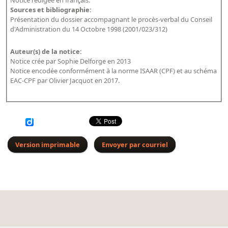
Sources et bibliographie:
Dépôt de la Commission de récupération artistique
Présentation du dossier accompagnant le procès-verbal du Conseil
d'Administration du 14 Octobre 1998 (2001/023/312)
Appels
Auteur(s) de la notice:
Appel à chercheurs : bourse Comité d’histoire de la BnF
Notice crée par Sophie Delforge en 2013
Notice encodée conformément à la norme ISAAR (CPF) et au schéma
Appel à projets
EAC-CPF par Olivier Jacquot en 2017.
Recherche de sujets de recherche
Faire une suggestion de recherche
Fournir un témoignage et/ou un document
Version imprimable
Envoyer par courriel