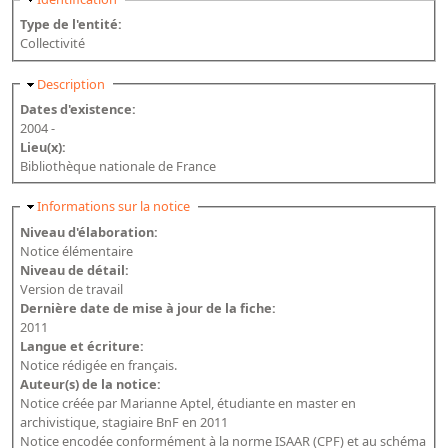
Bibliographie historique de la Bibliothèque nationale de
Type de l'entité:
France
Collectivité
Dictionnaire de la BnF
Masquer
Description
Dates d'existence:
Dictionnaire BnF : recherche avancée
2004 -
Dictionnaire BnF : index
Lieu(x):
Bibliothèque nationale de France
Dictionnaire des fonds spéciaux et des principales collections et
provenances
Masquer
Informations sur la notice
Niveau d'élaboration:
Recherche de fonds, collections et provenances
Notice élémentaire
Niveau de détail:
L'histoire de la BnF en objets
Version de travail
Dernière date de mise à jour de la fiche:
Explorer
2011
Langue et écriture:
Organigrammes de la bibliothèque
Notice rédigée en français.
Auteur(s) de la notice:
Rapports d'activité de la Bibliothèque
Notice créée par Marianne Aptel, étudiante en master en
Répertoire
archivistique, stagiaire BnF en 2011
Notice encodée conformément à la norme ISAAR (CPF) et au schéma