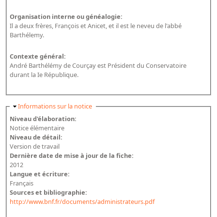
Répertoire des catalogues d'expositions
Organisation interne ou généalogie:
Répertoire des catalogues
Il a deux frères, François et Anicet, et il est le neveu de l'abbé
Répertoire des manuscrits du XXe siècle
Barthélemy.
Contexte général:
Publications
André Barthélémy de Courçay est Président du Conservatoire
durant la Ie République.
Guides des sources publiés
Ouvrages et documents sur la BnF numérisés dans Gallica
Masquer
Informations sur la notice
Revue de la Bibliothèque nationale de France
Niveau d'élaboration:
Directeurs de la Bibliothèque nationale du XIVe siècle à nos jours
Notice élémentaire
Niveau de détail:
Listes et biographies des directeurs de départements
Version de travail
Implantations de la Bibliothèque nationale de France
Dernière date de mise à jour de la fiche:
2012
Le fil de l'histoire (frise chonologique)
Langue et écriture:
Français
La Bibliothèque nationale de France à livre ouvert
Sources et bibliographie:
Richelieu, Bibliothèques - Musée - Galeries
http://www.bnf.fr/documents/administrateurs.pdf
Gallica - Son histoire