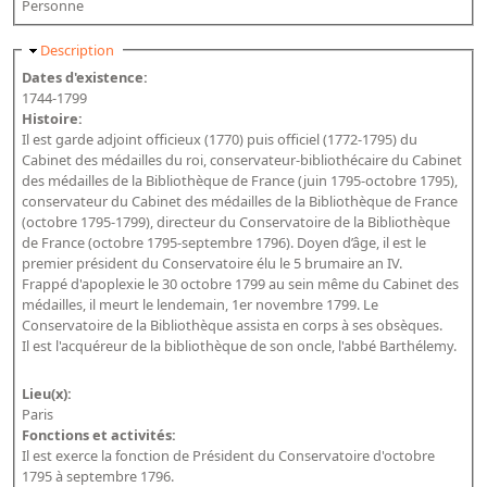
Personne
Bibliographie historique de la Bibliothèque nationale de
France
Masquer
Description
Dates d'existence:
Dictionnaire de la BnF
1744-1799
Histoire:
Dictionnaire BnF : recherche avancée
Il est garde adjoint officieux (1770) puis officiel (1772-1795) du
Dictionnaire BnF : index
Cabinet des médailles du roi, conservateur-bibliothécaire du Cabinet
des médailles de la Bibliothèque de France (juin 1795-octobre 1795),
Dictionnaire des fonds spéciaux et des principales collections et
conservateur du Cabinet des médailles de la Bibliothèque de France
provenances
(octobre 1795-1799), directeur du Conservatoire de la Bibliothèque
de France (octobre 1795-septembre 1796). Doyen d’âge, il est le
Recherche de fonds, collections et provenances
premier président du Conservatoire élu le 5 brumaire an IV.
Frappé d'apoplexie le 30 octobre 1799 au sein même du Cabinet des
L'histoire de la BnF en objets
médailles, il meurt le lendemain, 1er novembre 1799. Le
Conservatoire de la Bibliothèque assista en corps à ses obsèques.
Explorer
Il est l'acquéreur de la bibliothèque de son oncle, l'abbé Barthélemy.
Organigrammes de la bibliothèque
Lieu(x):
Paris
Rapports d'activité de la Bibliothèque
Fonctions et activités:
Répertoire
Il est exerce la fonction de Président du Conservatoire d'octobre
1795 à septembre 1796.