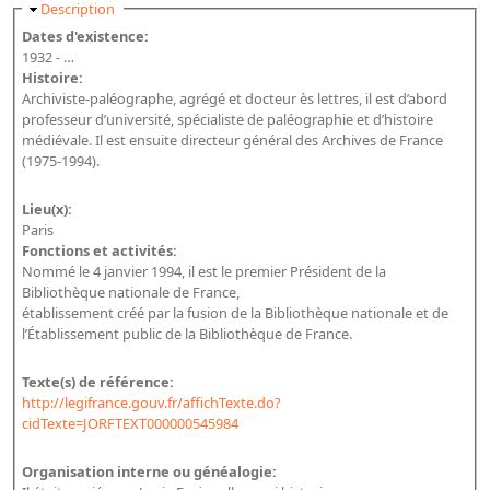
Masquer
Description
Bibliographie historique de la Bibliothèque nationale de
Dates d'existence:
France
1932 - …
Histoire:
Dictionnaire de la BnF
Archiviste-paléographe, agrégé et docteur ès lettres, il est d’abord
professeur d’université, spécialiste de paléographie et d’histoire
Dictionnaire BnF : recherche avancée
médiévale. Il est ensuite directeur général des Archives de France
Dictionnaire BnF : index
(1975-1994).
Dictionnaire des fonds spéciaux et des principales collections et
Lieu(x):
provenances
Paris
Fonctions et activités:
Recherche de fonds, collections et provenances
Nommé le 4 janvier 1994, il est le premier Président de la
Bibliothèque nationale de France,
L'histoire de la BnF en objets
établissement créé par la fusion de la Bibliothèque nationale et de
l’Établissement public de la Bibliothèque de France.
Explorer
Texte(s) de référence:
Organigrammes de la bibliothèque
http://legifrance.gouv.fr/affichTexte.do?
Rapports d'activité de la Bibliothèque
cidTexte=JORFTEXT000000545984
Répertoire
Organisation interne ou généalogie: