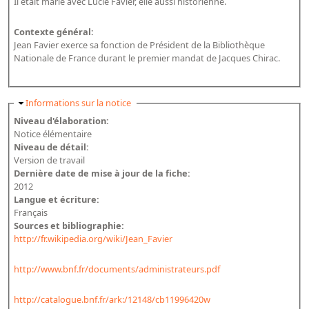
Il était marié avec Lucie Favier, elle aussi historienne.
Répertoire des catalogues d'expositions
Répertoire des catalogues
Contexte général:
Jean Favier exerce sa fonction de Président de la Bibliothèque
Répertoire des manuscrits du XXe siècle
Nationale de France durant le premier mandat de Jacques Chirac.
Publications
Masquer
Informations sur la notice
Guides des sources publiés
Niveau d'élaboration:
Ouvrages et documents sur la BnF numérisés dans Gallica
Notice élémentaire
Niveau de détail:
Revue de la Bibliothèque nationale de France
Version de travail
Dernière date de mise à jour de la fiche:
Directeurs de la Bibliothèque nationale du XIVe siècle à nos jours
2012
Listes et biographies des directeurs de départements
Langue et écriture:
Français
Implantations de la Bibliothèque nationale de France
Sources et bibliographie:
http://fr.wikipedia.org/wiki/Jean_Favier
Le fil de l'histoire (frise chonologique)
La Bibliothèque nationale de France à livre ouvert
http://www.bnf.fr/documents/administrateurs.pdf
Richelieu, Bibliothèques - Musée - Galeries
http://catalogue.bnf.fr/ark:/12148/cb11996420w
Gallica - Son histoire